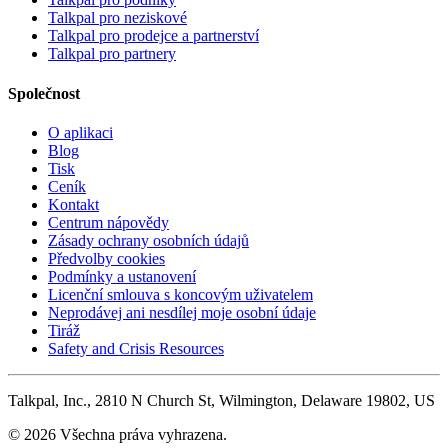
Talkpal pro neziskové
Talkpal pro prodejce a partnerství
Talkpal pro partnery
Společnost
O aplikaci
Blog
Tisk
Ceník
Kontakt
Centrum nápovědy
Zásady ochrany osobních údajů
Předvolby cookies
Podmínky a ustanovení
Licenční smlouva s koncovým uživatelem
Neprodávej ani nesdílej moje osobní údaje
Tiráž
Safety and Crisis Resources
Talkpal, Inc., 2810 N Church St, Wilmington, Delaware 19802, US
© 2026 Všechna práva vyhrazena.