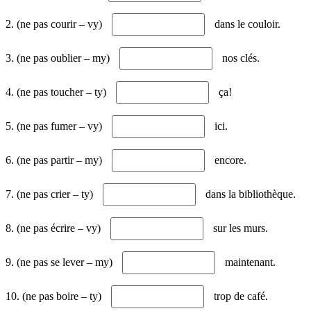
2. (ne pas courir – vy)
dans le couloir.
3. (ne pas oublier – my)
nos clés.
4. (ne pas toucher – ty)
ça!
5. (ne pas fumer – vy)
ici.
6. (ne pas partir – my)
encore.
7. (ne pas crier – ty)
dans la bibliothèque.
8. (ne pas écrire – vy)
sur les murs.
9. (ne pas se lever – my)
maintenant.
10. (ne pas boire – ty)
trop de café.