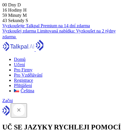
00
Dny
D
16
Hodiny
H
59
Minuty
M
42
Sekundy
S
Vyzkoušejte Talkpal Premium na 14 dní zdarma
Vyzkoušej zdarma
Limitovaná nabídka:
Vyzkoušet na 2 týdny
zdarma
Domů
Učení
Pro Firmy
Pro Vzdělávání
Registrace
Přihlášení
Čeština
Začni
UČ SE JAZYKY RYCHLEJI POMOCÍ