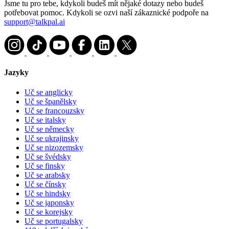
Jsme tu pro tebe, kdykoli budeš mít nějaké dotazy nebo budeš
potřebovat pomoc. Kdykoli se ozvi naší zákaznické podpoře na
support@talkpal.ai
Jazyky
Uč se anglicky
Uč se španělsky
Uč se francouzsky
Uč se italsky
Uč se německy
Uč se ukrajinsky
Uč se nizozemsky
Uč se švédsky
Uč se finsky
Uč se arabsky
Uč se čínsky
Uč se hindsky
Uč se japonsky
Uč se korejsky
Uč se portugalsky