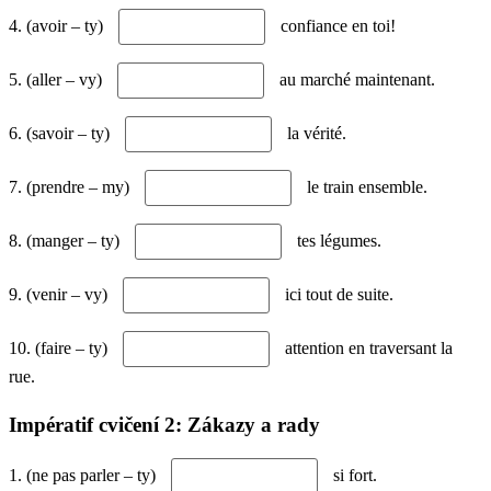
4. (avoir – ty)
confiance en toi!
5. (aller – vy)
au marché maintenant.
6. (savoir – ty)
la vérité.
7. (prendre – my)
le train ensemble.
8. (manger – ty)
tes légumes.
9. (venir – vy)
ici tout de suite.
10. (faire – ty)
attention en traversant la
rue.
Impératif cvičení 2: Zákazy a rady
1. (ne pas parler – ty)
si fort.