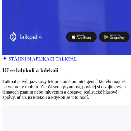
STÁHNI SI APLIKACI TALKPAL
Uč se kdykoli a kdekoli
Talkpal je tvůj jazykový lektor s umělou inteligencí, kterého najdeš
na webu i v mobilu. Zlepši svou plynulost, povídej si o zajímavých
tématech psaním nebo mluvením a dostávej realistické hlasové
zprávy, ať už jsi kdekoli a kdykoli se ti to hodí.