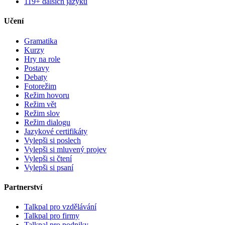
119+ dalších jazyků
Učení
Gramatika
Kurzy
Hry na role
Postavy
Debaty
Fotorežim
Režim hovoru
Režim vět
Režim slov
Režim dialogu
Jazykové certifikáty
Vylepši si poslech
Vylepši si mluvený projev
Vylepši si čtení
Vylepši si psaní
Partnerství
Talkpal pro vzdělávání
Talkpal pro firmy
Talkpal pro podniky