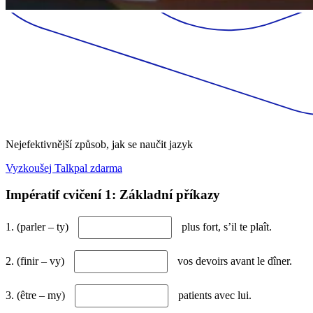
Nejefektivnější způsob, jak se naučit jazyk
Vyzkoušej Talkpal zdarma
Impératif cvičení 1: Základní příkazy
1. (parler – ty)
plus fort, s’il te plaît.
2. (finir – vy)
vos devoirs avant le dîner.
3. (être – my)
patients avec lui.