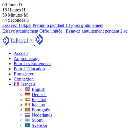
00
Jours
D
16
Heures
H
59
Minutes
M
42
Secondes
S
Essayez Talkpal Premium pendant 14 jours gratuitement
Essaye gratuitement
Offre limitée :
Essayez gratuitement pendant 2 s
Accueil
Apprentissage
Pour Les Entreprises
Pour L’éducation
Enregistrer
Connexion
Français
English
Deutsch
Español
Italiano
Português
Nederlands
Suomi
Svenska