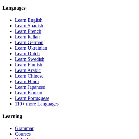
Languages
Learn English
Learn Spanish
Learn French
Learn Italian
Learn German
Learn Ukrainian
Learn Dutch
Learn Swedish
Learn Finnish
Learn Arabic
Learn Chinese
Learn Hindi
Learn Japanese
Learn Korean
Learn Portuguese
119+ more Languages
Learning
Grammar
Courses