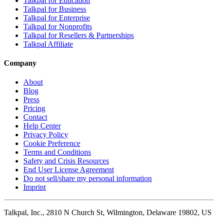
Talkpal for Education
Talkpal for Business
Talkpal for Enterprise
Talkpal for Nonprofits
Talkpal for Resellers & Partnerships
Talkpal Affiliate
Company
About
Blog
Press
Pricing
Contact
Help Center
Privacy Policy
Cookie Preference
Terms and Conditions
Safety and Crisis Resources
End User License Agreement
Do not sell/share my personal information
Imprint
Talkpal, Inc., 2810 N Church St, Wilmington, Delaware 19802, US