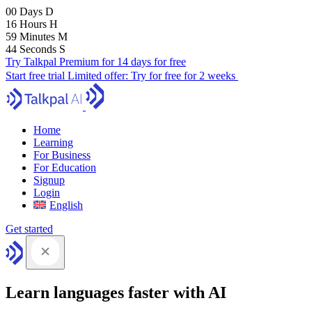
00
Days
D
16
Hours
H
59
Minutes
M
43
Seconds
S
Try Talkpal Premium for 14 days for free
Start free trial
Limited offer:
Try for free for 2 weeks
Home
Learning
For Business
For Education
Signup
Login
English
Get started
Learn languages faster with AI