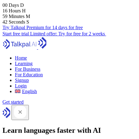
00
Days
D
16
Hours
H
59
Minutes
M
41
Seconds
S
Try Talkpal Premium for 14 days for free
Start free trial
Limited offer:
Try for free for 2 weeks
Home
Learning
For Business
For Education
Signup
Login
English
Get started
Learn languages faster with AI