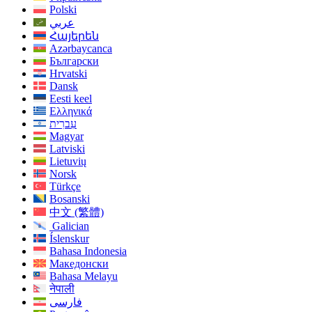
Polski
عربي
Հայերեն
Azərbaycanca
Български
Hrvatski
Dansk
Eesti keel
Ελληνικά
עִברִית
Magyar
Latviski
Lietuvių
Norsk
Türkçe
Bosanski
中文 (繁體)
Galician
Íslenskur
Bahasa Indonesia
Македонски
Bahasa Melayu
नेपाली
فارسی