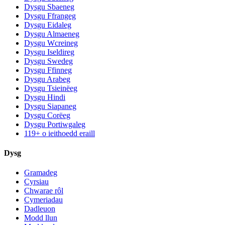
Dysgu Sbaeneg
Dysgu Ffrangeg
Dysgu Eidaleg
Dysgu Almaeneg
Dysgu Wcreineg
Dysgu Iseldireg
Dysgu Swedeg
Dysgu Ffinneg
Dysgu Arabeg
Dysgu Tsieinëeg
Dysgu Hindi
Dysgu Siapaneg
Dysgu Corëeg
Dysgu Portiwgaleg
119+ o ieithoedd eraill
Dysg
Gramadeg
Cyrsiau
Chwarae rôl
Cymeriadau
Dadleuon
Modd llun