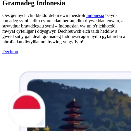
Gramadeg Indonesia
Oes gennych chi ddiddordeb mewn meistroli
Indonesia
? Gyda'i
ramadeg syml – dim cyfuniadau berfau, dim rhyweddau enwau, a
strwythur brawddegau syml – Indonesian yw un o'r ieithoedd
mwyaf cyfeillgar i ddysgwyr. Dechreuwch eich taith heddiw a
gweld sut y gall deall gramadeg Indonesia agor byd o gyfathrebu a
phrofiadau diwylliannol bywiog yn gyflym!
Dechrau