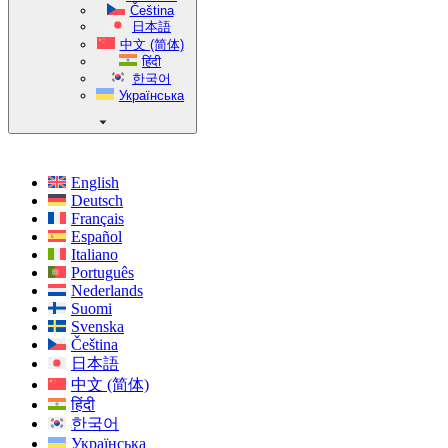
Čeština
日本語
中文 (简体)
हिंदी
한국어
Українська
English
Deutsch
Français
Español
Italiano
Português
Nederlands
Suomi
Svenska
Čeština
日本語
中文 (简体)
हिंदी
한국어
Українська