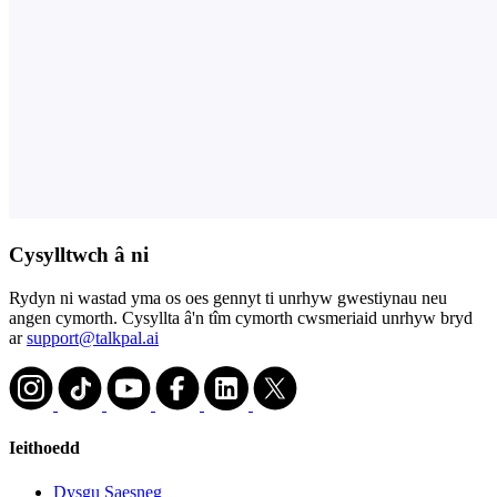
Cysylltwch â ni
Rydyn ni wastad yma os oes gennyt ti unrhyw gwestiynau neu
angen cymorth. Cysyllta â'n tîm cymorth cwsmeriaid unrhyw bryd
ar
support@talkpal.ai
Ieithoedd
Dysgu Saesneg