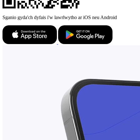
Sganio gyda'ch dyfais i'w lawrlwytho ar iOS neu Android