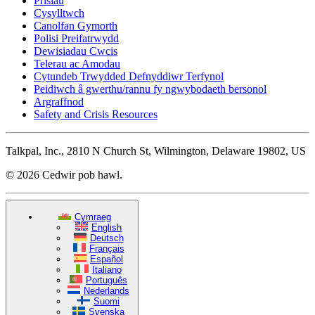
Prisiau
Cysylltwch
Canolfan Gymorth
Polisi Preifatrwydd
Dewisiadau Cwcis
Telerau ac Amodau
Cytundeb Trwydded Defnyddiwr Terfynol
Peidiwch â gwerthu/rannu fy ngwybodaeth bersonol
Argraffnod
Safety and Crisis Resources
Talkpal, Inc., 2810 N Church St, Wilmington, Delaware 19802, US
© 2026 Cedwir pob hawl.
Cymraeg
English
Deutsch
Français
Español
Italiano
Português
Nederlands
Suomi
Svenska