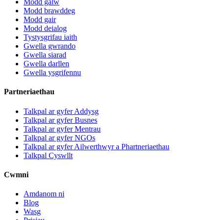
Modd galw
Modd brawddeg
Modd gair
Modd deialog
Tystysgrifau iaith
Gwella gwrando
Gwella siarad
Gwella darllen
Gwella ysgrifennu
Partneriaethau
Talkpal ar gyfer Addysg
Talkpal ar gyfer Busnes
Talkpal ar gyfer Mentrau
Talkpal ar gyfer NGOs
Talkpal ar gyfer Ailwerthwyr a Phartneriaethau
Talkpal Cyswllt
Cwmni
Amdanom ni
Blog
Wasg