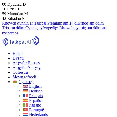
00
Dyddiau
D
16
Oriau
H
59
Munudau
M
41
Eiliadau
S
Rhowch gynnig ar Talkpal Premium am 14 diwrnod am ddim
Trio am ddim
Cynnig cyfyngedig:
Rhowch gynnig am ddim am
bythefnos
Hafan
Dysgu
Ar gyfer Busnes
Ar gyfer Addysg
Cofrestru
Mewngofnodi
Cymraeg
English
Deutsch
Français
Español
Italiano
Português
Nederlands