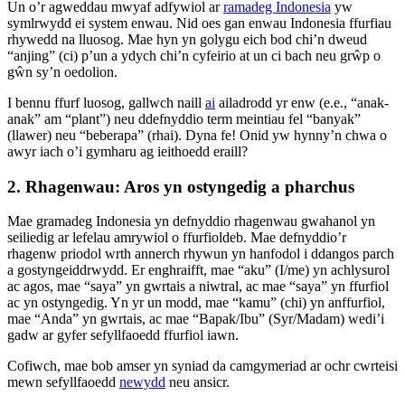
Un o’r agweddau mwyaf adfywiol ar
ramadeg Indonesia
yw
symlrwydd ei system enwau. Nid oes gan enwau Indonesia ffurfiau
rhywedd na lluosog. Mae hyn yn golygu eich bod chi’n dweud
“anjing” (ci) p’un a ydych chi’n cyfeirio at un ci bach neu grŵp o
gŵn sy’n oedolion.
I bennu ffurf luosog, gallwch naill
ai
ailadrodd yr enw (e.e., “anak-
anak” am “plant”) neu ddefnyddio term meintiau fel “banyak”
(llawer) neu “beberapa” (rhai). Dyna fe! Onid yw hynny’n chwa o
awyr iach o’i gymharu ag ieithoedd eraill?
2. Rhagenwau: Aros yn ostyngedig a pharchus
Mae gramadeg Indonesia yn defnyddio rhagenwau gwahanol yn
seiliedig ar lefelau amrywiol o ffurfioldeb. Mae defnyddio’r
rhagenw priodol wrth annerch rhywun yn hanfodol i ddangos parch
a gostyngeiddrwydd. Er enghraifft, mae “aku” (I/me) yn achlysurol
ac agos, mae “saya” yn gwrtais a niwtral, ac mae “saya” yn ffurfiol
ac yn ostyngedig. Yn yr un modd, mae “kamu” (chi) yn anffurfiol,
mae “Anda” yn gwrtais, ac mae “Bapak/Ibu” (Syr/Madam) wedi’i
gadw ar gyfer sefyllfaoedd ffurfiol iawn.
Cofiwch, mae bob amser yn syniad da camgymeriad ar ochr cwrteisi
mewn sefyllfaoedd
newydd
neu ansicr.