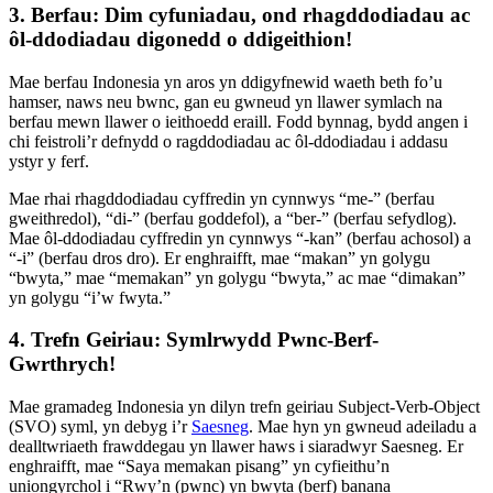
3. Berfau: Dim cyfuniadau, ond rhagddodiadau ac
ôl-ddodiadau digonedd o ddigeithion!
Mae berfau Indonesia yn aros yn ddigyfnewid waeth beth fo’u
hamser, naws neu bwnc, gan eu gwneud yn llawer symlach na
berfau mewn llawer o ieithoedd eraill. Fodd bynnag, bydd angen i
chi feistroli’r defnydd o ragddodiadau ac ôl-ddodiadau i addasu
ystyr y ferf.
Mae rhai rhagddodiadau cyffredin yn cynnwys “me-” (berfau
gweithredol), “di-” (berfau goddefol), a “ber-” (berfau sefydlog).
Mae ôl-ddodiadau cyffredin yn cynnwys “-kan” (berfau achosol) a
“-i” (berfau dros dro). Er enghraifft, mae “makan” yn golygu
“bwyta,” mae “memakan” yn golygu “bwyta,” ac mae “dimakan”
yn golygu “i’w fwyta.”
4. Trefn Geiriau: Symlrwydd Pwnc-Berf-
Gwrthrych!
Mae gramadeg Indonesia yn dilyn trefn geiriau Subject-Verb-Object
(SVO) syml, yn debyg i’r
Saesneg
. Mae hyn yn gwneud adeiladu a
dealltwriaeth frawddegau yn llawer haws i siaradwyr Saesneg. Er
enghraifft, mae “Saya memakan pisang” yn cyfieithu’n
uniongyrchol i “Rwy’n (pwnc) yn bwyta (berf) banana