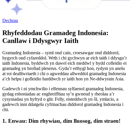
Dechrau
Rhyfeddodau Gramadeg Indonesia:
Canllaw i Ddysgwyr Iaith
Gramadeg Indonesia – syml ond cain, croesawgar ond diddorol,
hygyrch ond cyfareddol. Wrth i chi gychwyn ar eich taith i ddysgu’r
iaith Indonesia, byddwch yn dawel eich meddwl y bydd cofleidio ei
gramadeg yn brofiad pleserus. Gyda’r erthygl hon, rydym yn anelu
at roi dealltwriaeth i chi o agweddau allweddol gramadeg Indonesia
a’ch helpu i gofleidio harddwch yr iaith hon yn Ne-ddwyrain Asia.
Gadewch i ni ymchwilio i elfennau sylfaenol gramadeg Indonesia,
gydag esboniadau ac enghreifftiau sy’n gwneud y rheolau a’r
cysyniadau yn hyfryd o glir. Felly, eisteddwch yn ôl, ymlacio, a
gadewch inni ddatgelu cyfrinachau diddorol gramadeg Indonesia i
chi.
1. Enwau: Dim rhywiau, dim lluosog, dim straen!