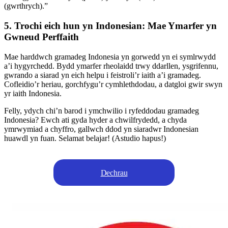
(gwrthrych).”
5. Trochi eich hun yn Indonesian: Mae Ymarfer yn
Gwneud Perffaith
Mae harddwch gramadeg Indonesia yn gorwedd yn ei symlrwydd
a’i hygyrchedd. Bydd ymarfer rheolaidd trwy ddarllen, ysgrifennu,
gwrando a siarad yn eich helpu i feistroli’r iaith a’i gramadeg.
Cofleidio’r heriau, gorchfygu’r cymhlethdodau, a datgloi gwir swyn
yr iaith Indonesia.
Felly, ydych chi’n barod i ymchwilio i ryfeddodau gramadeg
Indonesia? Ewch ati gyda hyder a chwilfrydedd, a chyda
ymrwymiad a chyffro, gallwch ddod yn siaradwr Indonesian
huawdl yn fuan. Selamat belajar! (Astudio hapus!)
Dechrau