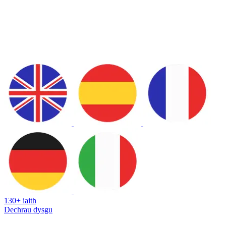
130+ iaith
Dechrau dysgu