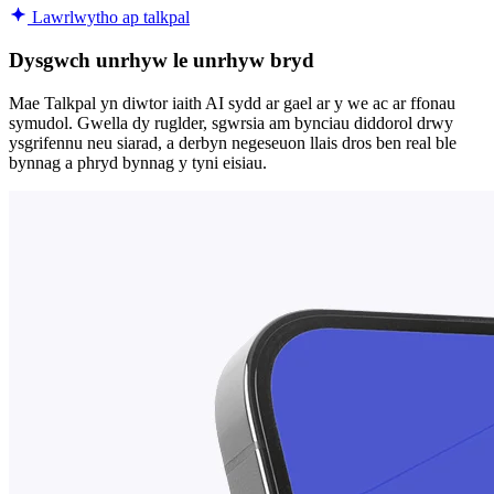
Lawrlwytho ap talkpal
Dysgwch unrhyw le unrhyw bryd
Mae Talkpal yn diwtor iaith AI sydd ar gael ar y we ac ar ffonau
symudol. Gwella dy ruglder, sgwrsia am bynciau diddorol drwy
ysgrifennu neu siarad, a derbyn negeseuon llais dros ben real ble
bynnag a phryd bynnag y tyni eisiau.