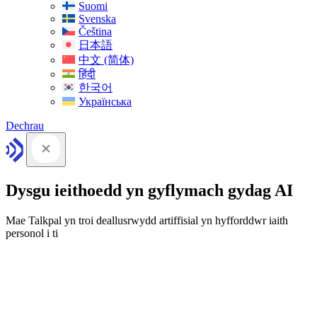
Suomi
Svenska
Čeština
日本語
中文 (简体)
हिंदी
한국어
Українська
Dechrau
Dysgu ieithoedd yn gyflymach gydag AI
Mae Talkpal yn troi deallusrwydd artiffisial yn hyfforddwr iaith
personol i ti