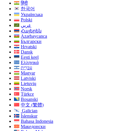
हिंदी
한국어
Українська
Polski
عربي
Հայերեն
Azərbaycanca
Български
Hrvatski
Dansk
Eesti keel
Ελληνικά
עִברִית
Magyar
Latviski
Lietuvių
Norsk
Türkçe
Bosanski
中文 (繁體)
Galician
Íslenskur
Bahasa Indonesia
Македонски