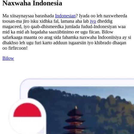
Naxwaha Indonesia
Ma xiisaynaysaa barashada
Indonesian
? Iyada oo leh naxweheeda
toosan-ma jiro isku xidhka fal, lamana aha lab
iyo
dheddig
magaceed, iyo qaab-dhismeedka jumlada fudud-Indonesiyan waa
mid ka mid ah luqadaha saaxiibtinimo ee ugu fiican. Bilow
safarkaaga maanta oo arag sida fahamka naxwaha Indooniisiya ay si
dhakhso leh ugu furi karto adduun isgaarsiin iyo khibrado dhaqan
oo firfircoon!
Bilow