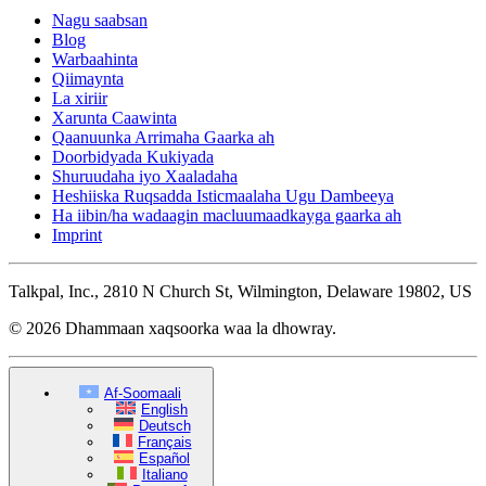
Nagu saabsan
Blog
Warbaahinta
Qiimaynta
La xiriir
Xarunta Caawinta
Qaanuunka Arrimaha Gaarka ah
Doorbidyada Kukiyada
Shuruudaha iyo Xaaladaha
Heshiiska Ruqsadda Isticmaalaha Ugu Dambeeya
Ha iibin/ha wadaagin macluumaadkayga gaarka ah
Imprint
Talkpal, Inc., 2810 N Church St, Wilmington, Delaware 19802, US
© 2026 Dhammaan xaqsoorka waa la dhowray.
Af-Soomaali
English
Deutsch
Français
Español
Italiano