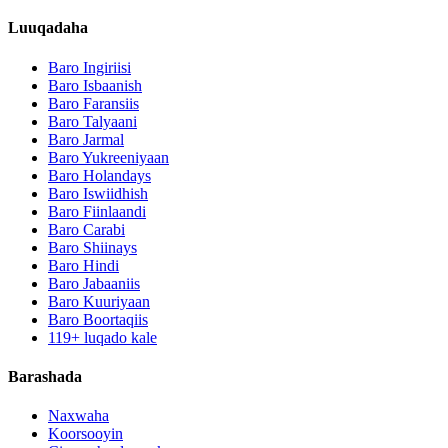
Luuqadaha
Baro Ingiriisi
Baro Isbaanish
Baro Faransiis
Baro Talyaani
Baro Jarmal
Baro Yukreeniyaan
Baro Holandays
Baro Iswiidhish
Baro Fiinlaandi
Baro Carabi
Baro Shiinays
Baro Hindi
Baro Jabaaniis
Baro Kuuriyaan
Baro Boortaqiis
119+ luqado kale
Barashada
Naxwaha
Koorsooyin