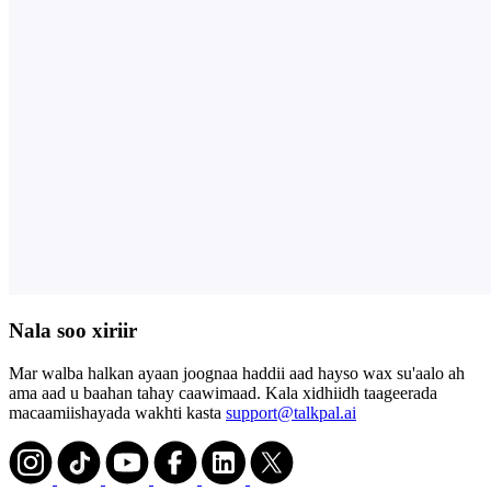
Nala soo xiriir
Mar walba halkan ayaan joognaa haddii aad hayso wax su'aalo ah
ama aad u baahan tahay caawimaad. Kala xidhiidh taageerada
macaamiishayada wakhti kasta
support@talkpal.ai