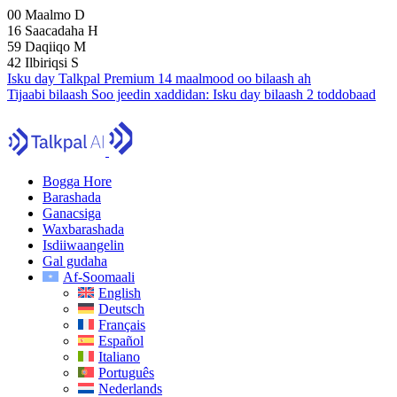
00
Maalmo
D
16
Saacadaha
H
59
Daqiiqo
M
41
Ilbiriqsi
S
Isku day Talkpal Premium 14 maalmood oo bilaash ah
Tijaabi bilaash
Soo jeedin xaddidan:
Isku day bilaash 2 toddobaad
Bogga Hore
Barashada
Ganacsiga
Waxbarashada
Isdiiwaangelin
Gal gudaha
Af-Soomaali
English
Deutsch
Français
Español
Italiano
Português
Nederlands