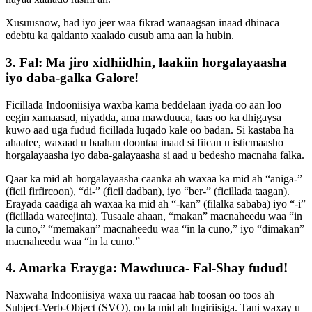
Xusuusnow, had iyo jeer waa fikrad wanaagsan inaad dhinaca
edebtu ka qaldanto xaalado cusub ama aan la hubin.
3. Fal: Ma jiro xidhiidhin, laakiin horgalayaasha
iyo daba-galka Galore!
Ficillada Indooniisiya waxba kama beddelaan iyada oo aan loo
eegin xamaasad, niyadda, ama mawduuca, taas oo ka dhigaysa
kuwo aad uga fudud ficillada luqado kale oo badan. Si kastaba ha
ahaatee, waxaad u baahan doontaa inaad si fiican u isticmaasho
horgalayaasha iyo daba-galayaasha si aad u bedesho macnaha falka.
Qaar ka mid ah horgalayaasha caanka ah waxaa ka mid ah “aniga-”
(ficil firfircoon), “di-” (ficil dadban), iyo “ber-” (ficillada taagan).
Erayada caadiga ah waxaa ka mid ah “-kan” (filalka sababa) iyo “-i”
(ficillada wareejinta). Tusaale ahaan, “makan” macnaheedu waa “in
la cuno,” “memakan” macnaheedu waa “in la cuno,” iyo “dimakan”
macnaheedu waa “in la cuno.”
4. Amarka Erayga: Mawduuca- Fal-Shay fudud!
Naxwaha Indooniisiya waxa uu raacaa hab toosan oo toos ah
Subject-Verb-Object (SVO), oo la mid ah Ingiriisiga. Tani waxay u