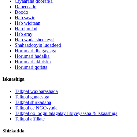
Ciyaaraha doorarka
Dabeecado
Doodo
Hab sawir
Hab wicitaan
Hab jumlad
Hab eray
Hab wada sheekeysi
Shahaadooyin luqadeed
Horumari dhagaysiga
Horumari hadalka
Horumari akhriska
Horumari qorista
Iskaashiga
Talkpal waxbarashada
Talkpal ganacsiga
Talkpal shirkadaha
Talkpal ee NGO-yada
Talkpal oo loogu talagalay Iibiyeyaasha & Iskaashiga
Talkpal affiliate
Shirkadda