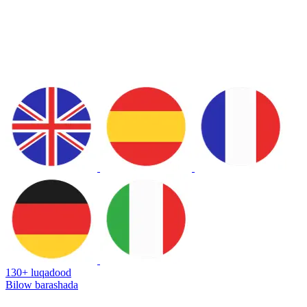
130+ luqadood
Bilow barashada