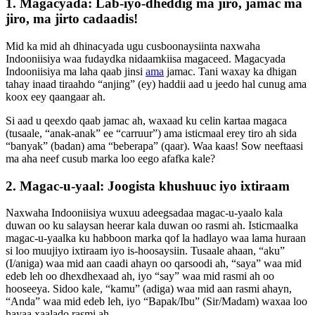
1. Magacyada: Lab-iyo-dheddig ma jiro, jamac ma
jiro, ma jirto cadaadis!
Mid ka mid ah dhinacyada ugu cusboonaysiinta naxwaha
Indooniisiya waa fudaydka nidaamkiisa magaceed. Magacyada
Indooniisiya ma laha qaab jinsi
ama
jamac. Tani waxay ka dhigan
tahay inaad tiraahdo “anjing” (ey) haddii aad u jeedo hal cunug ama
koox eey qaangaar ah.
Si aad u qeexdo qaab jamac ah, waxaad ku celin kartaa magaca
(tusaale, “anak-anak” ee “carruur”) ama isticmaal erey tiro ah sida
“banyak” (badan) ama “beberapa” (qaar). Waa kaas! Sow neeftaasi
ma aha neef cusub marka loo eego afafka kale?
2. Magac-u-yaal: Joogista khushuuc iyo ixtiraam
Naxwaha Indooniisiya wuxuu adeegsadaa magac-u-yaalo kala
duwan oo ku salaysan heerar kala duwan oo rasmi ah. Isticmaalka
magac-u-yaalka ku habboon marka qof la hadlayo waa lama huraan
si loo muujiyo ixtiraam iyo is-hoosaysiin. Tusaale ahaan, “aku”
(I/aniga) waa mid aan caadi ahayn oo qarsoodi ah, “saya” waa mid
edeb leh oo dhexdhexaad ah, iyo “say” waa mid rasmi ah oo
hooseeya. Sidoo kale, “kamu” (adiga) waa mid aan rasmi ahayn,
“Anda” waa mid edeb leh, iyo “Bapak/Ibu” (Sir/Madam) waxaa loo
hayaa xaalado rasmi ah.