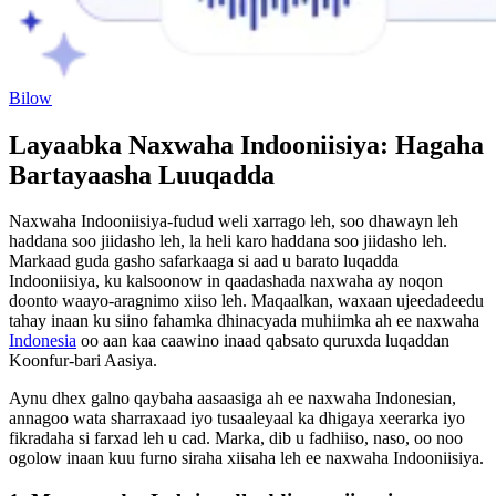
Bilow
Layaabka Naxwaha Indooniisiya: Hagaha
Bartayaasha Luuqadda
Naxwaha Indooniisiya-fudud weli xarrago leh, soo dhawayn leh
haddana soo jiidasho leh, la heli karo haddana soo jiidasho leh.
Markaad guda gasho safarkaaga si aad u barato luqadda
Indooniisiya, ku kalsoonow in qaadashada naxwaha ay noqon
doonto waayo-aragnimo xiiso leh. Maqaalkan, waxaan ujeedadeedu
tahay inaan ku siino fahamka dhinacyada muhiimka ah ee naxwaha
Indonesia
oo aan kaa caawino inaad qabsato quruxda luqaddan
Koonfur-bari Aasiya.
Aynu dhex galno qaybaha aasaasiga ah ee naxwaha Indonesian,
annagoo wata sharraxaad iyo tusaaleyaal ka dhigaya xeerarka iyo
fikradaha si farxad leh u cad. Marka, dib u fadhiiso, naso, oo noo
ogolow inaan kuu furno siraha xiisaha leh ee naxwaha Indooniisiya.