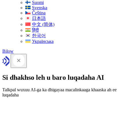
Suomi
Svenska
Čeština
日本語
中文 (简体)
हिंदी
한국어
Українська
Bilow
Si dhakhso leh u baro luqadaha AI
Talkpal wuxuu AI-ga ka dhigayaa macalinkaaga khaaska ah ee
luqadaha