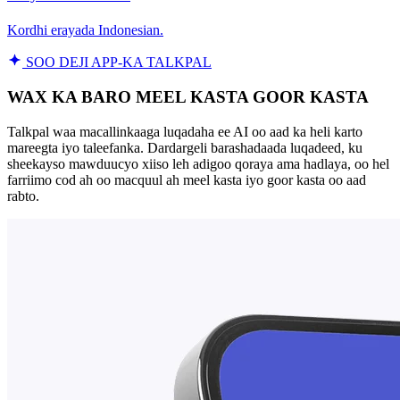
Kordhi erayada Indonesian.
SOO DEJI APP-KA TALKPAL
WAX KA BARO MEEL KASTA GOOR KASTA
Talkpal waa macallinkaaga luqadaha ee AI oo aad ka heli karto
mareegta iyo taleefanka. Dardargeli barashadaada luqadeed, ku
sheekayso mawduucyo xiiso leh adigoo qoraya ama hadlaya, oo hel
farriimo cod ah oo macquul ah meel kasta iyo goor kasta oo aad
rabto.