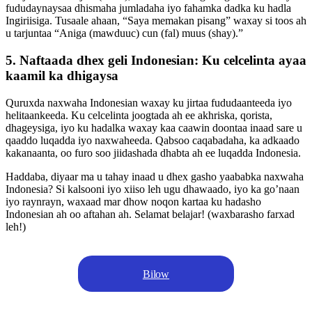
fududaynaysaa dhismaha jumladaha iyo fahamka dadka ku hadla
Ingiriisiga. Tusaale ahaan, “Saya memakan pisang” waxay si toos ah
u tarjuntaa “Aniga (mawduuc) cun (fal) muus (shay).”
5. Naftaada dhex geli Indonesian: Ku celcelinta ayaa
kaamil ka dhigaysa
Quruxda naxwaha Indonesian waxay ku jirtaa fududaanteeda iyo
helitaankeeda. Ku celcelinta joogtada ah ee akhriska, qorista,
dhageysiga, iyo ku hadalka waxay kaa caawin doontaa inaad sare u
qaaddo luqadda iyo naxwaheeda. Qabsoo caqabadaha, ka adkaado
kakanaanta, oo furo soo jiidashada dhabta ah ee luqadda Indonesia.
Haddaba, diyaar ma u tahay inaad u dhex gasho yaababka naxwaha
Indonesia? Si kalsooni iyo xiiso leh ugu dhawaado, iyo ka go’naan
iyo raynrayn, waxaad mar dhow noqon kartaa ku hadasho
Indonesian ah oo aftahan ah. Selamat belajar! (waxbarasho farxad
leh!)
Bilow