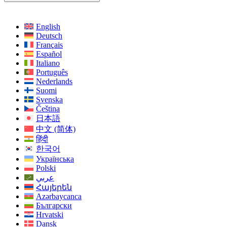
English
Deutsch
Français
Español
Italiano
Português
Nederlands
Suomi
Svenska
Čeština
日本語
中文 (简体)
हिंदी
한국어
Українська
Polski
عربي
Հայերեն
Azərbaycanca
Български
Hrvatski
Dansk