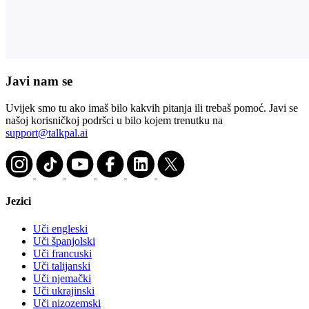
Javi nam se
Uvijek smo tu ako imaš bilo kakvih pitanja ili trebaš pomoć. Javi se
našoj korisničkoj podršci u bilo kojem trenutku na
support@talkpal.ai
Jezici
Uči engleski
Uči španjolski
Uči francuski
Uči talijanski
Uči njemački
Uči ukrajinski
Uči nizozemski