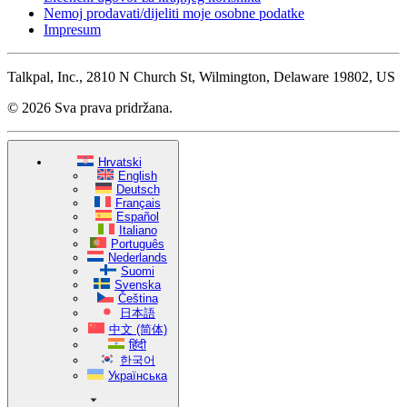
Nemoj prodavati/dijeliti moje osobne podatke
Impresum
Talkpal, Inc., 2810 N Church St, Wilmington, Delaware 19802, US
© 2026 Sva prava pridržana.
Hrvatski
English
Deutsch
Français
Español
Italiano
Português
Nederlands
Suomi
Svenska
Čeština
日本語
中文 (简体)
हिंदी
한국어
Українська