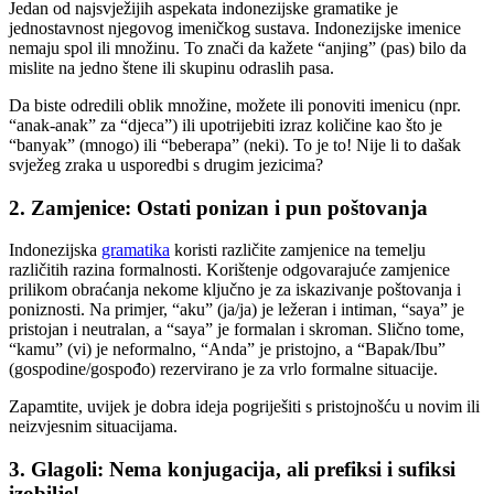
Jedan od najsvježijih aspekata indonezijske gramatike je
jednostavnost njegovog imeničkog sustava. Indonezijske imenice
nemaju spol ili množinu. To znači da kažete “anjing” (pas) bilo da
mislite na jedno štene ili skupinu odraslih pasa.
Da biste odredili oblik množine, možete ili ponoviti imenicu (npr.
“anak-anak” za “djeca”) ili upotrijebiti izraz količine kao što je
“banyak” (mnogo) ili “beberapa” (neki). To je to! Nije li to dašak
svježeg zraka u usporedbi s drugim jezicima?
2. Zamjenice: Ostati ponizan i pun poštovanja
Indonezijska
gramatika
koristi različite zamjenice na temelju
različitih razina formalnosti. Korištenje odgovarajuće zamjenice
prilikom obraćanja nekome ključno je za iskazivanje poštovanja i
poniznosti. Na primjer, “aku” (ja/ja) je ležeran i intiman, “saya” je
pristojan i neutralan, a “saya” je formalan i skroman. Slično tome,
“kamu” (vi) je neformalno, “Anda” je pristojno, a “Bapak/Ibu”
(gospodine/gospođo) rezervirano je za vrlo formalne situacije.
Zapamtite, uvijek je dobra ideja pogriješiti s pristojnošću u novim ili
neizvjesnim situacijama.
3. Glagoli: Nema konjugacija, ali prefiksi i sufiksi
izobilje!