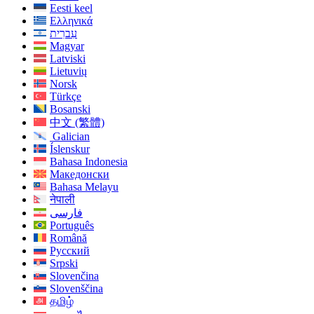
Eesti keel
Ελληνικά
עִברִית
Magyar
Latviski
Lietuvių
Norsk
Türkçe
Bosanski
中文 (繁體)
Galician
Íslenskur
Bahasa Indonesia
Македонски
Bahasa Melayu
नेपाली
فارسی
Português
Română
Русский
Srpski
Slovenčina
Slovenščina
தமிழ்