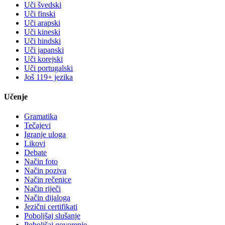
Uči švedski
Uči finski
Uči arapski
Uči kineski
Uči hindski
Uči japanski
Uči korejski
Uči portugalski
Još 119+ jezika
Učenje
Gramatika
Tečajevi
Igranje uloga
Likovi
Debate
Način foto
Način poziva
Način rečenice
Način riječi
Način dijaloga
Jezični certifikati
Poboljšaj slušanje
Poboljšaj govorenje