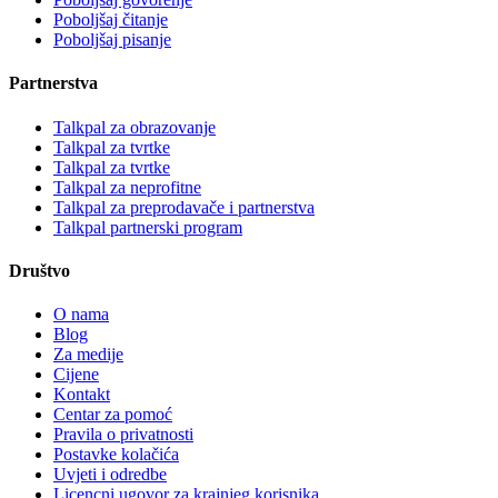
Poboljšaj čitanje
Poboljšaj pisanje
Partnerstva
Talkpal za obrazovanje
Talkpal za tvrtke
Talkpal za tvrtke
Talkpal za neprofitne
Talkpal za preprodavače i partnerstva
Talkpal partnerski program
Društvo
O nama
Blog
Za medije
Cijene
Kontakt
Centar za pomoć
Pravila o privatnosti
Postavke kolačića
Uvjeti i odredbe
Licencni ugovor za krajnjeg korisnika