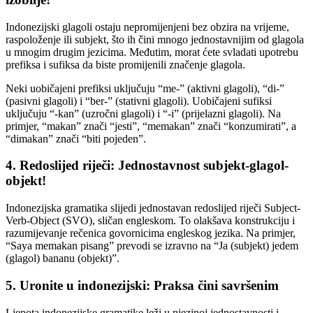
Indonezijski glagoli ostaju nepromijenjeni bez obzira na vrijeme,
raspoloženje ili subjekt, što ih čini mnogo jednostavnijim od glagola
u mnogim drugim jezicima. Međutim, morat ćete svladati upotrebu
prefiksa i sufiksa da biste promijenili značenje glagola.
Neki uobičajeni prefiksi uključuju “me-” (aktivni glagoli), “di-”
(pasivni glagoli) i “ber-” (stativni glagoli). Uobičajeni sufiksi
uključuju “-kan” (uzročni glagoli) i “-i” (prijelazni glagoli). Na
primjer, “makan” znači “jesti”, “memakan” znači “konzumirati”, a
“dimakan” znači “biti pojeden”.
4. Redoslijed riječi: Jednostavnost subjekt-glagol-
objekt!
Indonezijska gramatika slijedi jednostavan redoslijed riječi Subject-
Verb-Object (SVO), sličan engleskom. To olakšava konstrukciju i
razumijevanje rečenica govornicima engleskog jezika. Na primjer,
“Saya memakan pisang” prevodi se izravno na “Ja (subjekt) jedem
(glagol) bananu (objekt)”.
5. Uronite u indonezijski: Praksa čini savršenim
Ljepota indonezijske gramatike leži u njezinoj jednostavnosti i