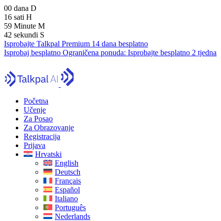
00
dana
D
16
sati
H
59
Minute
M
41
sekundi
S
Isprobajte Talkpal Premium 14 dana besplatno
Isprobaj besplatno
Ograničena ponuda:
Isprobajte besplatno 2 tjedna
Početna
Učenje
Za Posao
Za Obrazovanje
Registracija
Prijava
Hrvatski
English
Deutsch
Français
Español
Italiano
Português
Nederlands