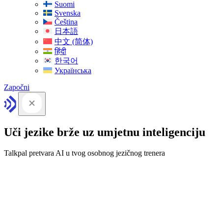
Suomi
Svenska
Čeština
日本語
中文 (简体)
हिंदी
한국어
Українська
Započni
Uči jezike brže uz umjetnu inteligenciju
Talkpal pretvara AI u tvog osobnog jezičnog trenera