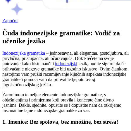
Započni
Čuda indonezijske gramatike: Vodič za
učenike jezika
Indonezijska gramatika
– jednostavna, ali elegantna, gostoljubiva, ali
privlačna, pristupačna, ali očaravajuća. Dok krećete na svoje
putovanje kako biste naučili
indonezijski
jezik, budite sigurni da će
prihvaćanje njegove gramatike biti ugodno iskustvo. Ovim člankom
nastojimo vam pružiti razumijevanje ključnih aspekata indonezijske
gramatike i pomoći vam da prihvatite ljepotu ovog
jugoistočnoazijskog jezika.
Zaronimo u temeljne elemente indonezijske gramatike, s
objašnjenjima i primjerima koji pravila i koncepte čine divno
jasnima. Dakle, sjednite, opustite se i dopustite nam da otkrijemo
fascinantne tajne indonezijske gramatike za vas.
1. Imenice: Bez spolova, bez množine, bez stresa!