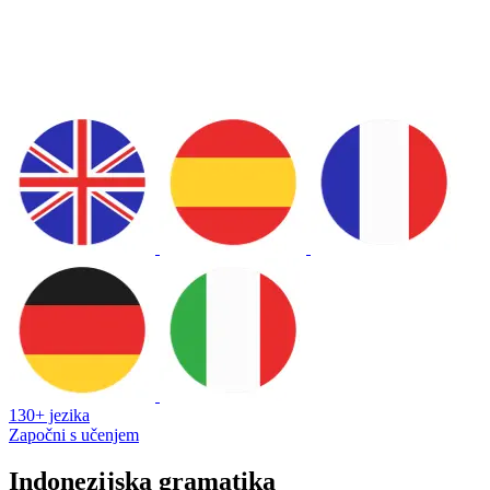
130+ jezika
Započni s učenjem
Indonezijska gramatika