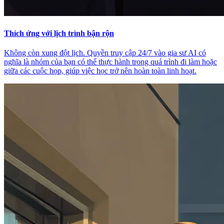
Thích ứng với lịch trình bận rộn
Không còn xung đột lịch. Quyền truy cập 24/7 vào gia sư AI có
nghĩa là nhóm của bạn có thể thực hành trong quá trình đi làm hoặc
giữa các cuộc họp, giúp việc học trở nên hoàn toàn linh hoạt.