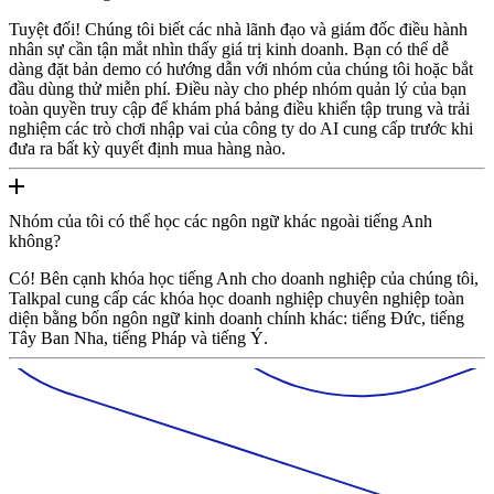
Tuyệt đối! Chúng tôi biết các nhà lãnh đạo và giám đốc điều hành
nhân sự cần tận mắt nhìn thấy giá trị kinh doanh. Bạn có thể dễ
dàng đặt bản demo có hướng dẫn với nhóm của chúng tôi hoặc bắt
đầu dùng thử miễn phí. Điều này cho phép nhóm quản lý của bạn
toàn quyền truy cập để khám phá bảng điều khiển tập trung và trải
nghiệm các trò chơi nhập vai của công ty do AI cung cấp trước khi
đưa ra bất kỳ quyết định mua hàng nào.
Nhóm của tôi có thể học các ngôn ngữ khác ngoài tiếng Anh
không?
Có! Bên cạnh khóa học tiếng Anh cho doanh nghiệp của chúng tôi,
Talkpal cung cấp các khóa học doanh nghiệp chuyên nghiệp toàn
diện bằng bốn ngôn ngữ kinh doanh chính khác: tiếng Đức, tiếng
Tây Ban Nha, tiếng Pháp và tiếng Ý.