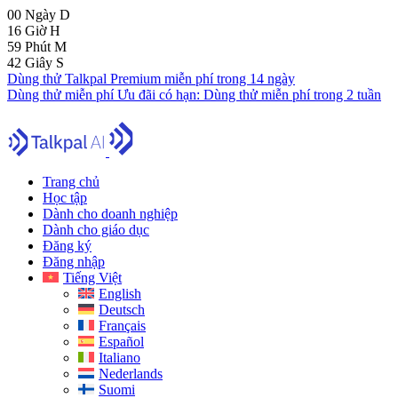
00
Ngày
D
16
Giờ
H
59
Phút
M
41
Giây
S
Dùng thử Talkpal Premium miễn phí trong 14 ngày
Dùng thử miễn phí
Ưu đãi có hạn:
Dùng thử miễn phí trong 2 tuần
Trang chủ
Học tập
Dành cho doanh nghiệp
Dành cho giáo dục
Đăng ký
Đăng nhập
Tiếng Việt
English
Deutsch
Français
Español
Italiano
Nederlands
Suomi