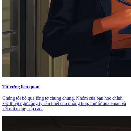
Từ vựng liên quan
Chúng tôi bỏ qua lông tơ chung chung. Nhóm của bạn học chính
xác thuật ngữ công ty cần thiết cho phòng họp, thư từ qua email và
kết nối mạng cấp cao.