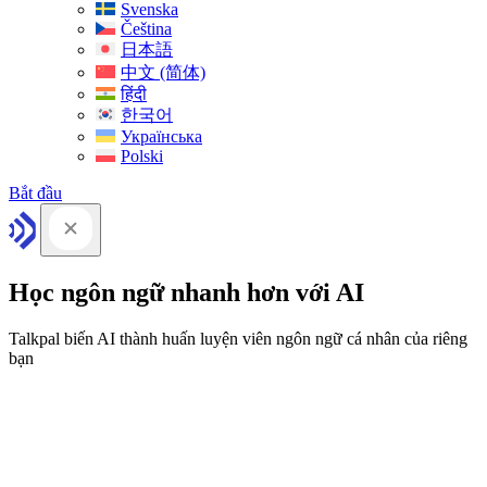
Svenska
Čeština
日本語
中文 (简体)
हिंदी
한국어
Українська
Polski
Bắt đầu
Học ngôn ngữ nhanh hơn với AI
Talkpal biến AI thành huấn luyện viên ngôn ngữ cá nhân của riêng
bạn