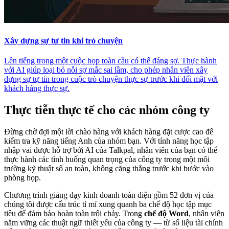
Xây dựng sự tự tin khi trò chuyện
Lên tiếng trong một cuộc họp toàn cầu có thể đáng sợ. Thực hành
với AI giúp loại bỏ nỗi sợ mắc sai lầm, cho phép nhân viên xây
dựng sự tự tin trong cuộc trò chuyện thực sự trước khi đối mặt với
khách hàng thực sự.
Thực tiễn thực tế cho các nhóm công ty
Đừng chờ đợi một lời chào hàng với khách hàng đặt cược cao để
kiểm tra kỹ năng tiếng Anh của nhóm bạn. Với tính năng học tập
nhập vai được hỗ trợ bởi AI của Talkpal, nhân viên của bạn có thể
thực hành các tình huống quan trọng của công ty trong một môi
trường kỹ thuật số an toàn, không căng thẳng trước khi bước vào
phòng họp.
Chương trình giảng dạy kinh doanh toàn diện gồm 52 đơn vị của
chúng tôi được cấu trúc tỉ mỉ xung quanh ba chế độ học tập mục
tiêu để đảm bảo hoàn toàn trôi chảy. Trong
chế độ Word
, nhân viên
nắm vững các thuật ngữ thiết yếu của công ty — từ số liệu tài chính