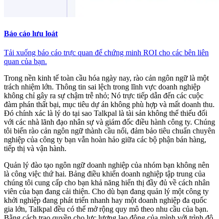
Báo cáo lưu loát
Tải xuống báo cáo trực quan để chứng minh ROI cho các bên liên
quan của bạn.
Trong nền kinh tế toàn cầu hóa ngày nay, rào cản ngôn ngữ là một
trách nhiệm lớn. Thông tin sai lệch trong lĩnh vực doanh nghiệp
không chỉ gây ra sự chậm trễ nhỏ; Nó trực tiếp dẫn đến các cuộc
đàm phán thất bại, mục tiêu dự án không phù hợp và mất doanh thu.
Đó chính xác là lý do tại sao Talkpal là tài sản không thể thiếu đối
với các nhà lãnh đạo nhân sự và giám đốc điều hành công ty. Chúng
tôi biến rào cản ngôn ngữ thành cầu nối, đảm bảo tiêu chuẩn chuyên
nghiệp của công ty bạn vẫn hoàn hảo giữa các bộ phận bán hàng,
tiếp thị và vận hành.
Quản lý đào tạo ngôn ngữ doanh nghiệp của nhóm bạn không nên
là công việc thứ hai. Bảng điều khiển doanh nghiệp tập trung của
chúng tôi cung cấp cho bạn khả năng hiển thị đầy đủ về cách nhân
viên của bạn đang cải thiện. Cho dù bạn đang quản lý một công ty
khởi nghiệp đang phát triển nhanh hay một doanh nghiệp đa quốc
gia lớn, Talkpal đều có thể mở rộng quy mô theo nhu cầu của bạn.
Bằng cách trao quyền cho lực lượng lao động của mình với trình độ