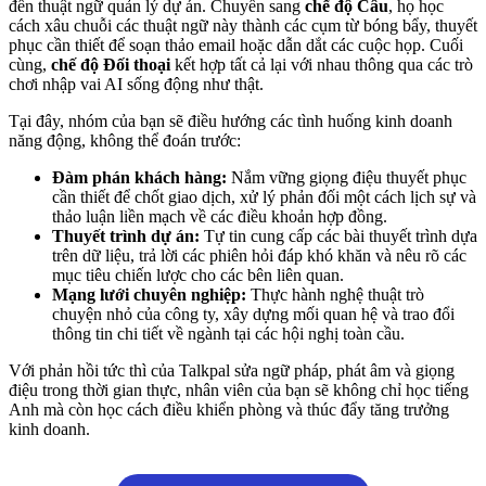
đến thuật ngữ quản lý dự án. Chuyển sang
chế độ Câu
, họ học
cách xâu chuỗi các thuật ngữ này thành các cụm từ bóng bẩy, thuyết
phục cần thiết để soạn thảo email hoặc dẫn dắt các cuộc họp. Cuối
cùng,
chế độ Đối thoại
kết hợp tất cả lại với nhau thông qua các trò
chơi nhập vai AI sống động như thật.
Tại đây, nhóm của bạn sẽ điều hướng các tình huống kinh doanh
năng động, không thể đoán trước:
Đàm phán khách hàng:
Nắm vững giọng điệu thuyết phục
cần thiết để chốt giao dịch, xử lý phản đối một cách lịch sự và
thảo luận liền mạch về các điều khoản hợp đồng.
Thuyết trình dự án:
Tự tin cung cấp các bài thuyết trình dựa
trên dữ liệu, trả lời các phiên hỏi đáp khó khăn và nêu rõ các
mục tiêu chiến lược cho các bên liên quan.
Mạng lưới chuyên nghiệp:
Thực hành nghệ thuật trò
chuyện nhỏ của công ty, xây dựng mối quan hệ và trao đổi
thông tin chi tiết về ngành tại các hội nghị toàn cầu.
Với phản hồi tức thì của Talkpal sửa ngữ pháp, phát âm và giọng
điệu trong thời gian thực, nhân viên của bạn sẽ không chỉ học tiếng
Anh mà còn học cách điều khiển phòng và thúc đẩy tăng trưởng
kinh doanh.