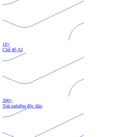
10+
Chế độ AI
300+
Trải nghiệm độc đáo