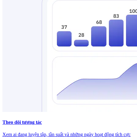
Theo dõi tương tác
Xem ai đang luyện tập, tần suất và những ngày hoạt động tích cực