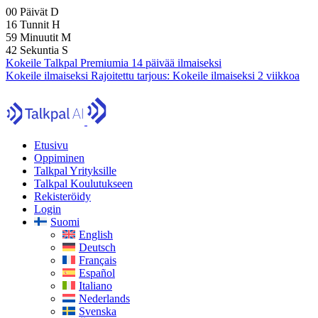
00
Päivät
D
16
Tunnit
H
59
Minuutit
M
41
Sekuntia
S
Kokeile Talkpal Premiumia 14 päivää ilmaiseksi
Kokeile ilmaiseksi
Rajoitettu tarjous:
Kokeile ilmaiseksi 2 viikkoa
Etusivu
Oppiminen
Talkpal Yrityksille
Talkpal Koulutukseen
Rekisteröidy
Login
Suomi
English
Deutsch
Français
Español
Italiano
Nederlands
Svenska