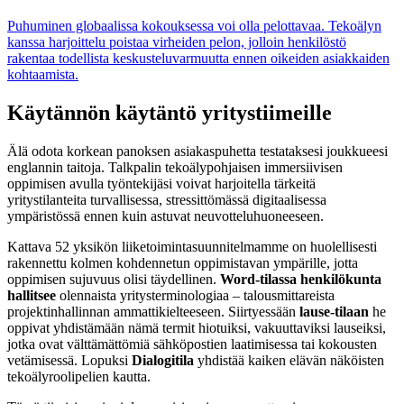
Puhuminen globaalissa kokouksessa voi olla pelottavaa. Tekoälyn
kanssa harjoittelu poistaa virheiden pelon, jolloin henkilöstö
rakentaa todellista keskusteluvarmuutta ennen oikeiden asiakkaiden
kohtaamista.
Käytännön käytäntö yritystiimeille
Älä odota korkean panoksen asiakaspuhetta testataksesi joukkueesi
englannin taitoja. Talkpalin tekoälypohjaisen immersiivisen
oppimisen avulla työntekijäsi voivat harjoitella tärkeitä
yritystilanteita turvallisessa, stressittömässä digitaalisessa
ympäristössä ennen kuin astuvat neuvotteluhuoneeseen.
Kattava 52 yksikön liiketoimintasuunnitelmamme on huolellisesti
rakennettu kolmen kohdennetun oppimistavan ympärille, jotta
oppimisen sujuvuus olisi täydellinen.
Word-tilassa henkilökunta
hallitsee
olennaista yritysterminologiaa – talousmittareista
projektinhallinnan ammattikielteeseen. Siirtyessään
lause-tilaan
he
oppivat yhdistämään nämä termit hiotuiksi, vakuuttaviksi lauseiksi,
jotka ovat välttämättömiä sähköpostien laatimisessa tai kokousten
vetämisessä. Lopuksi
Dialogitila
yhdistää kaiken elävän näköisten
tekoälyroolipelien kautta.