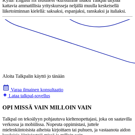
Kyllä! English for Business -kurssimme lisäksi Talkpal tarjoaa
kattavia ammatillisia yrityskursseja neljällä muulla keskeisellä
liiketoiminnan kielellä: saksaksi, espanjaksi, ranskaksi ja italiaksi.
Aloita Talkpalin käyttö jo tänään
Varaa ilmainen konsultaatio
Lataa talkpal-sovellus
OPI MISSÄ VAIN MILLOIN VAIN
Talkpal on tekoälyyn pohjautuva kieltenopettajasi, joka on saatavilla
verkossa ja mobiilissa. Nopeuta oppimistasi, juttele
mielenkiintoisista aiheista kirjoittaen tai puhuen, ja vastaanota aidon