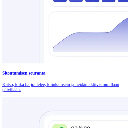
Sitoutumisen seuranta
Katso, kuka harjoittelee, kuinka usein ja heidän aktiivisimmillaan
päivillään.