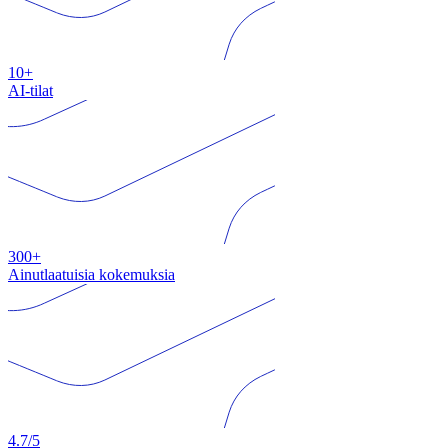
10+
AI-tilat
300+
Ainutlaatuisia kokemuksia
4.7/5