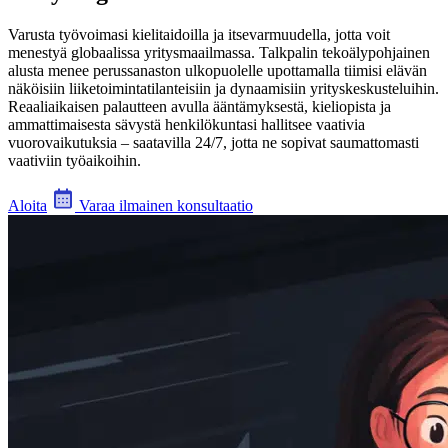
Varusta työvoimasi kielitaidoilla ja itsevarmuudella, jotta voit
menestyä globaalissa yritysmaailmassa. Talkpalin tekoälypohjainen
alusta menee perussanaston ulkopuolelle upottamalla tiimisi elävän
näköisiin liiketoimintatilanteisiin ja dynaamisiin yrityskeskusteluihin.
Reaaliaikaisen palautteen avulla ääntämyksestä, kieliopista ja
ammattimaisesta sävystä henkilökuntasi hallitsee vaativia
vuorovaikutuksia – saatavilla 24/7, jotta ne sopivat saumattomasti
vaativiin työaikoihin.
Aloita
Varaa ilmainen konsultaatio