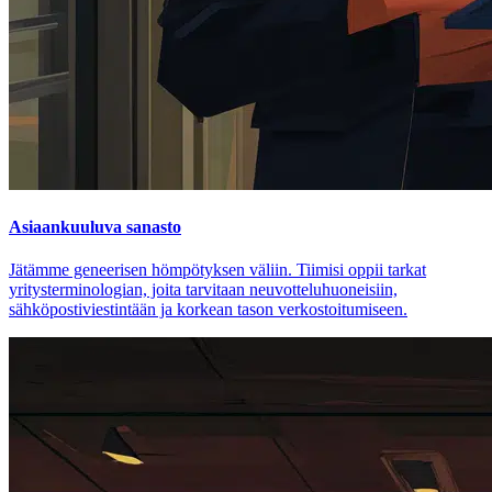
Asiaankuuluva sanasto
Jätämme geneerisen hömpötyksen väliin. Tiimisi oppii tarkat
yritysterminologian, joita tarvitaan neuvotteluhuoneisiin,
sähköpostiviestintään ja korkean tason verkostoitumiseen.