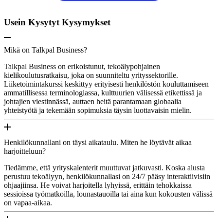
Usein Kysytyt Kysymykset
Mikä on Talkpal Business?
Talkpal Business on erikoistunut, tekoälypohjainen
kielikoulutusratkaisu, joka on suunniteltu yrityssektorille.
Liiketoimintakurssi keskittyy erityisesti henkilöstön kouluttamiseen
ammatillisessa terminologiassa, kulttuurien välisessä etikettissä ja
johtajien viestinnässä, auttaen heitä parantamaan globaalia
yhteistyötä ja tekemään sopimuksia täysin luottavaisin mielin.
Henkilökunnallani on täysi aikataulu. Miten he löytävät aikaa
harjoitteluun?
Tiedämme, että yrityskalenterit muuttuvat jatkuvasti. Koska alusta
perustuu tekoälyyn, henkilökunnallasi on 24/7 pääsy interaktiivisiin
ohjaajiinsa. He voivat harjoitella lyhyissä, erittäin tehokkaissa
sessioissa työmatkoilla, lounastauoilla tai aina kun kokousten välissä
on vapaa-aikaa.