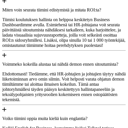
Miten voin seurata tiimini edistymistä ja mitata ROI:ta?
Tiimisi koulutuksen hallinta on helppoa keskitetyn Business
Dashboardimme avulla. Esimiehenä tai HR-johtajana voit seurata
päivittäistä sitoutumista nähdäksesi tarkalleen, kuka harjoittelee, ja
ladata visuaalisia sujuvuusraportteja, joilla voit selkeästi osoittaa
ROI:n sidosryhmillesi. Lisäksi, olipa sinulla 10 tai 1 000 työntekijää,
omistautunut tiimimme hoitaa perehdytyksen puolestasi!
Voimmeko kokeilla alustaa tai nähdä demon ennen sitoutumista?
Ehdottomasti! Tiedämme, että HR-johtajien ja johtajien täytyy nähdä
liiketoiminnan arvo omin silmin. Voit helposti varata ohjatun demon
tiimiltämme tai aloittaa ilmaisen kokeilun. Tämä antaa
johtoryhmällesi täyden pääsyn keskitettyyn hallintapaneeliin ja
tekoälypohjaisten yritysroolien kokemiseen ennen ostopäätösten
tekemistä.
Voiko tiimini oppia muita kieliä kuin englantia?