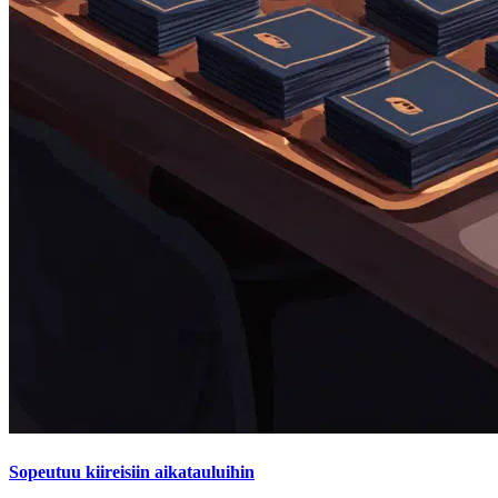
Sopeutuu kiireisiin aikatauluihin