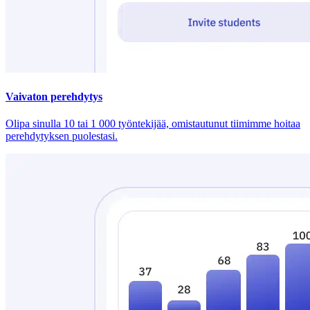
Vaivaton perehdytys
Olipa sinulla 10 tai 1 000 työntekijää, omistautunut tiimimme hoitaa
perehdytyksen puolestasi.