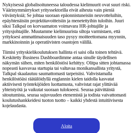
Nykyisessä globalisoituneessa taloudessa kielimuurit ovat suuri riski.
Väärinymmärrykset yrityssektorilla eivät aiheuta vain pieniä
viivästyksiä; Se johtaa suoraan epäonnistuneisiin neuvotteluihin,
epäyhtenäisiin projektitavoitteisiin ja menetettyihin tuloihin. Juuri
siksi Talkpal on korvaamaton voimavara HR-johtajille ja
yritysjohtajille. Muutamme kielimuurista siltoja varmistaen, että
yrityksesi ammattimaisuuden taso pysyy moitteettomana myynnin,
markkinoinnin ja operatiivisten osastojen välillä.
Tiimisi yrityskielikoulutuksen hallinta ei saisi olla toinen tehtävä.
Keskitetty Business Dashboardimme antaa sinulle täydellisen
näkymän siihen, miten henkilöstösi kehittyy. Olitpa sitten johtamassa
nopeasti kasvavaa startupia tai valtavaa monikansallista yritystä,
Talkpal skaalautuu saumattomasti tarpeisiisi. Vahvistamalla
henkilöstöäsi räätälöidyllä englannin kielen taidolla kasvatat
aktiivisesti työntekijöiden luottamusta, vahvistat rajat ylittävää
yhteistyötä ja vaikutat suoraan tulokseesi. Seuraa päivittäistä
sitoutumista, seuraa sujuvuuden etenemistä ja todista vaivattomasti
koulutushankkeidesi tuoton tuotto – kaikki yhdestä intuitiivisesta
kojelaudasta.
Aloita