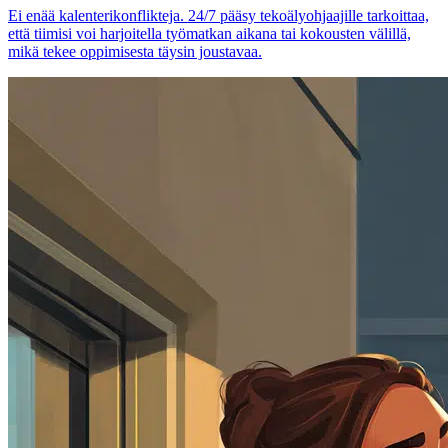
Ei enää kalenterikonflikteja. 24/7 pääsy tekoälyohjaajille tarkoittaa,
että tiimisi voi harjoitella työmatkan aikana tai kokousten välillä,
mikä tekee oppimisesta täysin joustavaa.