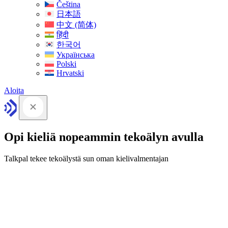
Čeština
日本語
中文 (简体)
हिंदी
한국어
Українська
Polski
Hrvatski
Aloita
Opi kieliä nopeammin tekoälyn avulla
Talkpal tekee tekoälystä sun oman kielivalmentajan