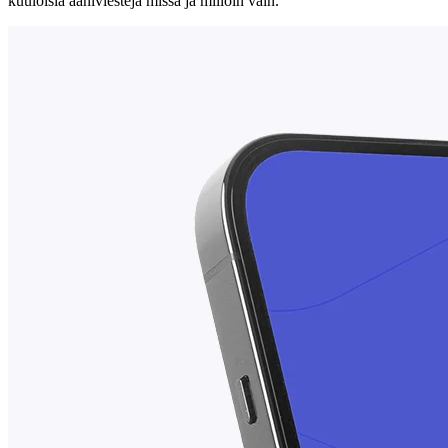
kuuloisia ääniviestejä missä ja milloin vain.