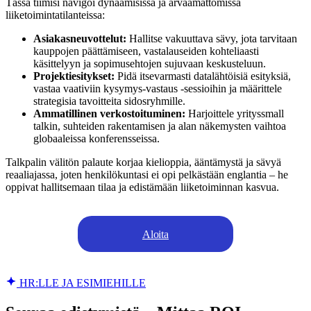
Tässä tiimisi navigoi dynaamisissa ja arvaamattomissa
liiketoimintatilanteissa:
Asiakasneuvottelut:
Hallitse vakuuttava sävy, jota tarvitaan
kauppojen päättämiseen, vastalauseiden kohteliaasti
käsittelyyn ja sopimusehtojen sujuvaan keskusteluun.
Projektiesitykset:
Pidä itsevarmasti datalähtöisiä esityksiä,
vastaa vaativiin kysymys-vastaus -sessioihin ja määrittele
strategisia tavoitteita sidosryhmille.
Ammatillinen verkostoituminen:
Harjoittele yrityssmall
talkin, suhteiden rakentamisen ja alan näkemysten vaihtoa
globaaleissa konferensseissa.
Talkpalin välitön palaute korjaa kielioppia, ääntämystä ja sävyä
reaaliajassa, joten henkilökuntasi ei opi pelkästään englantia – he
oppivat hallitsemaan tilaa ja edistämään liiketoiminnan kasvua.
Aloita
HR:LLE JA ESIMIEHILLE