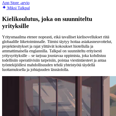
App Store -arvio
Miksi Talkpal
Kielikoulutus, joka on suunniteltu
yrityksille
Yritysmaailma etenee nopeasti, eikä tavalliset kielisovellukset riitä
globaalille liiketoiminnalle. Tiimisi täytyy hoitaa asiakasneuvottelut,
projektiesitykset ja rajat ylittävät kokoukset hiotellulla ja
ammattimaisella englannilla. Talkpal on suunniteltu erityisesti
yritysyrityksille – se tarjoaa joustavaa oppimista, joka kohdistuu
todellisiin operatiivisiin tarpeisiin, poistaa viestintäesteet ja antaa
työntekijöillesi mahdollisuuden tehdä yhteistyötä täydellä
luottamuksella ja johtajuuden läsnäololla.