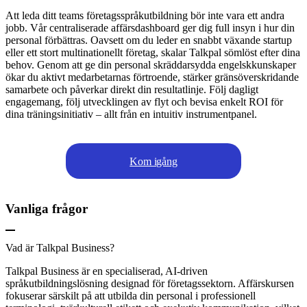
Att leda ditt teams företagsspråkutbildning bör inte vara ett andra
jobb. Vår centraliserade affärsdashboard ger dig full insyn i hur din
personal förbättras. Oavsett om du leder en snabbt växande startup
eller ett stort multinationellt företag, skalar Talkpal sömlöst efter dina
behov. Genom att ge din personal skräddarsydda engelskkunskaper
ökar du aktivt medarbetarnas förtroende, stärker gränsöverskridande
samarbete och påverkar direkt din resultatlinje. Följ dagligt
engagemang, följ utvecklingen av flyt och bevisa enkelt ROI för
dina träningsinitiativ – allt från en intuitiv instrumentpanel.
Kom igång
Vanliga frågor
Vad är Talkpal Business?
Talkpal Business är en specialiserad, AI-driven
språkutbildningslösning designad för företagssektorn. Affärskursen
fokuserar särskilt på att utbilda din personal i professionell