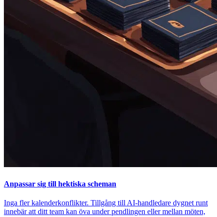
Anpassar sig till hektiska scheman
Inga fler kalenderkonflikter. Tillgång till AI-handledare dygnet runt
innebär att ditt team kan öva under pendlingen eller mellan möten,