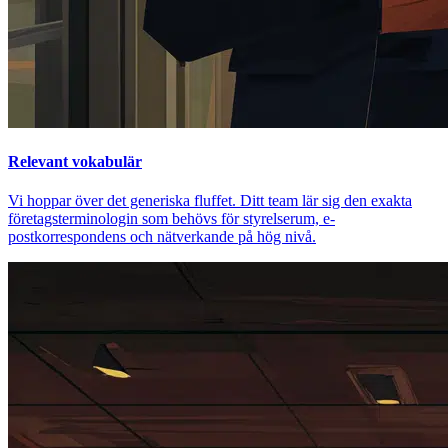
Relevant vokabulär
Vi hoppar över det generiska fluffet. Ditt team lär sig den exakta
företagsterminologin som behövs för styrelserum, e-
postkorrespondens och nätverkande på hög nivå.