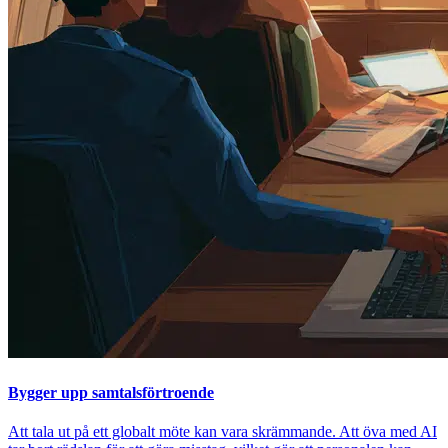
Bygger upp samtalsförtroende
Att tala ut på ett globalt möte kan vara skrämmande. Att öva med AI