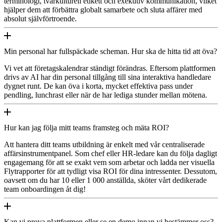
terminologi, tvärkulturell etikett och exekutiv kommunikation, vilket
hjälper dem att förbättra globalt samarbete och sluta affärer med
absolut självförtroende.
Min personal har fullspäckade scheman. Hur ska de hitta tid att öva?
Vi vet att företagskalendrar ständigt förändras. Eftersom plattformen
drivs av AI har din personal tillgång till sina interaktiva handledare
dygnet runt. De kan öva i korta, mycket effektiva pass under
pendling, lunchrast eller när de har lediga stunder mellan mötena.
Hur kan jag följa mitt teams framsteg och mäta ROI?
Att hantera ditt teams utbildning är enkelt med vår centraliserade
affärsinstrumentpanel. Som chef eller HR-ledare kan du följa dagligt
engagemang för att se exakt vem som arbetar och ladda ner visuella
Flytrapporter för att tydligt visa ROI för dina intressenter. Dessutom,
oavsett om du har 10 eller 1 000 anställda, sköter vårt dedikerade
team onboardingen åt dig!
Kan vi prova plattformen eller se en demo innan vi bestämmer oss?