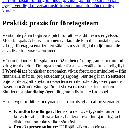
tar bort rädslan för att göra misstag, vilket gör att personalen kan
bygga verkligt konversationsförtroende innan de möter riktiga
kunder.
Praktisk praxis för företagsteam
Vänta inte på en höginsats-pitch för att testa ditt teams engelska.
Med Talkpals AI-drivna immersiva lärande kan dina anställda öva
viktiga företagsscenarier i en säker, stressfri digital miljö innan de
ens kliver in i styrelserummet.
Vår omfattande affärsplan med 52 enheter är noggrant strukturerad
kring tre riktade inlärningsmetoder för att säkerställa fullständig flyt.
I Word-läget
behärskar personalen viktig företagsterminologi – från
finansiella mått till projektledningsjargong. När de går in i
Sentence-
läge
lär de sig att knyta in dessa termer i de polerade, övertygande
fraser som är nödvändiga för att skriva e-post eller leda möten.
Slutligen samlar
dialogläget
allt genom livfulla AI-rollspel.
Här navigerar ditt team dynamiska, oförutsägbara affärsscenarier:
Kundförhandlingar:
Bemästra den övertygande ton som
krävs för att slutföra affärer, hantera invändningar artigt och
diskutera kontraktsvillkor sömlöst.
Projektpresentationer:
Håll självsäkert datadrivna