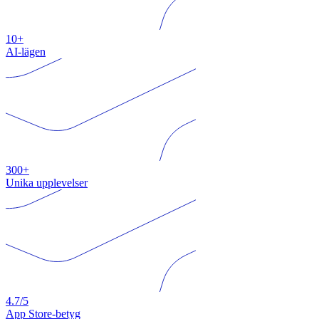
10+
AI-lägen
300+
Unika upplevelser
4.7/5
App Store-betyg