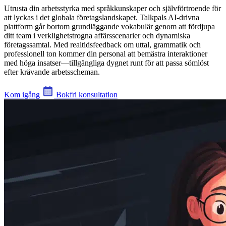
Utrusta din arbetsstyrka med språkkunskaper och självförtroende för
att lyckas i det globala företagslandskapet. Talkpals AI-drivna
plattform går bortom grundläggande vokabulär genom att fördjupa
ditt team i verklighetstrogna affärsscenarier och dynamiska
företagssamtal. Med realtidsfeedback om uttal, grammatik och
professionell ton kommer din personal att bemästra interaktioner
med höga insatser—tillgängliga dygnet runt för att passa sömlöst
efter krävande arbetsscheman.
Kom igång
Bokfri konsultation