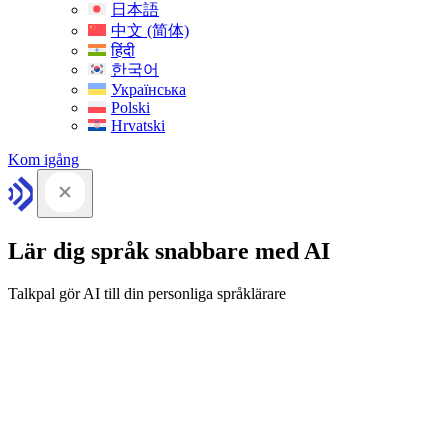
日本語
中文 (简体)
हिंदी
한국어
Українська
Polski
Hrvatski
Kom igång
Lär dig språk snabbare med AI
Talkpal gör AI till din personliga språklärare