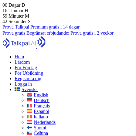
00
Dagar
D
16
Timmar
H
59
Minuter
M
41
Sekunder
S
Prova Talkpal Premium gratis i 14 dagar
Prova gratis
Begränsat erbjudande:
Prova gratis i 2 veckor
Hem
Lärdom
För Företag
För Utbildning
Registrera dig
Logga in
Svenska
English
Deutsch
Français
Español
Italiano
Nederlands
Suomi
Čeština