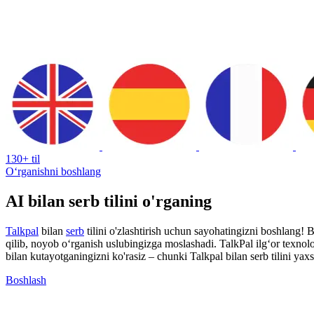
130+ til
Oʻrganishni boshlang
AI bilan serb tilini o'rganing
Talkpal
bilan
serb
tilini o'zlashtirish uchun sayohatingizni boshlang! 
qilib, noyob o‘rganish uslubingizga moslashadi. TalkPal ilg‘or texnologiya
bilan kutayotganingizni ko'rasiz – chunki Talkpal bilan serb tilini yax
Boshlash