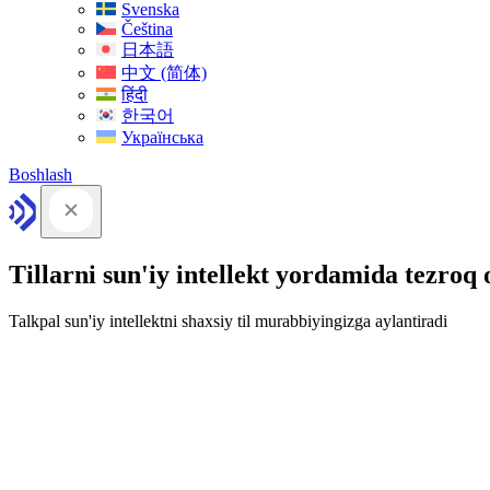
Svenska
Čeština
日本語
中文 (简体)
हिंदी
한국어
Українська
Boshlash
Tillarni sun'iy intellekt yordamida tezroq
Talkpal sun'iy intellektni shaxsiy til murabbiyingizga aylantiradi