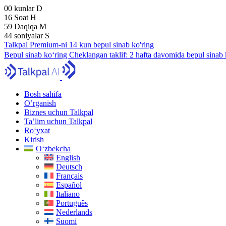
00
kunlar
D
16
Soat
H
59
Daqiqa
M
43
soniyalar
S
Talkpal Premium-ni 14 kun bepul sinab ko'ring
Bepul sinab ko‘ring
Cheklangan taklif:
2 hafta davomida bepul sinab 
Bosh sahifa
O’rganish
Biznes uchun Talkpal
Ta’lim uchun Talkpal
Ro‘yxat
Kirish
O‘zbekcha
English
Deutsch
Français
Español
Italiano
Português
Nederlands
Suomi