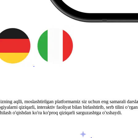
Bizning aqlli, moslashtirilgan platformamiz siz uchun eng samarali darsl
larni qiziqarli, interaktiv faoliyat bilan birlashtirib, serb tilini o‘rgan
shilash o'qishdan ko'ra ko'proq qiziqarli sarguzashtga o'xshaydi.