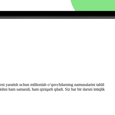
arni yaratish uchun millionlab o‘quvchilarning namunalarini tahlil
ishni ham samarali, ham qiziqarli qiladi. Siz har bir darsni intiqlik