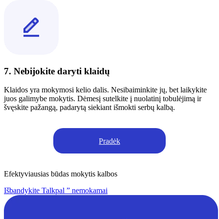
7. Nebijokite daryti klaidų
Klaidos yra mokymosi kelio dalis. Nesibaiminkite jų, bet laikykite
juos galimybe mokytis. Dėmesį sutelkite į nuolatinį tobulėjimą ir
švęskite pažangą, padarytą siekiant išmokti serbų kalbą.
Pradėk
Efektyviausias būdas mokytis kalbos
Išbandykite Talkpal ” nemokamai