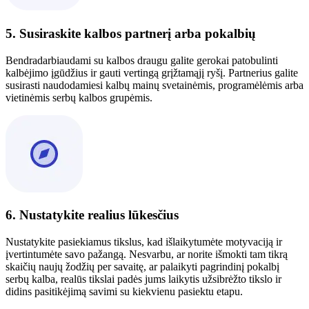
5. Susiraskite kalbos partnerį arba pokalbių
Bendradarbiaudami su kalbos draugu galite gerokai patobulinti
kalbėjimo įgūdžius ir gauti vertingą grįžtamąjį ryšį. Partnerius galite
susirasti naudodamiesi kalbų mainų svetainėmis, programėlėmis arba
vietinėmis serbų kalbos grupėmis.
6. Nustatykite realius lūkesčius
Nustatykite pasiekiamus tikslus, kad išlaikytumėte motyvaciją ir
įvertintumėte savo pažangą. Nesvarbu, ar norite išmokti tam tikrą
skaičių naujų žodžių per savaitę, ar palaikyti pagrindinį pokalbį
serbų kalba, realūs tikslai padės jums laikytis užsibrėžto tikslo ir
didins pasitikėjimą savimi su kiekvienu pasiektu etapu.