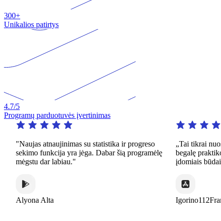
300+
Unikalios patirtys
4.7
/5
Programų parduotuvės įvertinimas
"Naujas atnaujinimas su statistika ir progreso
„Tai tikrai nuosta
sekimo funkcija yra jėga. Dabar šią programėlę
begalę praktikos la
mėgstu dar labiau."
įdomiais būdais.“
Alyona Alta
Igorino112France