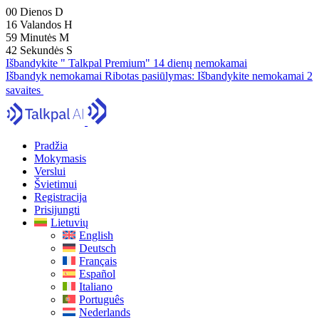
00
Dienos
D
16
Valandos
H
59
Minutės
M
41
Sekundės
S
Išbandykite " Talkpal Premium" 14 dienų nemokamai
Išbandyk nemokamai
Ribotas pasiūlymas:
Išbandykite nemokamai 2
savaites
Pradžia
Mokymasis
Verslui
Švietimui
Registracija
Prisijungti
Lietuvių
English
Deutsch
Français
Español
Italiano
Português
Nederlands