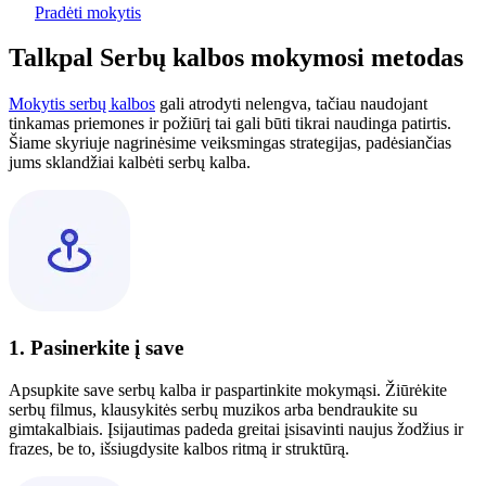
Pradėti mokytis
Talkpal Serbų kalbos mokymosi metodas
Mokytis serbų kalbos
gali atrodyti nelengva, tačiau naudojant
tinkamas priemones ir požiūrį tai gali būti tikrai naudinga patirtis.
Šiame skyriuje nagrinėsime veiksmingas strategijas, padėsiančias
jums sklandžiai kalbėti serbų kalba.
1. Pasinerkite į save
Apsupkite save serbų kalba ir paspartinkite mokymąsi. Žiūrėkite
serbų filmus, klausykitės serbų muzikos arba bendraukite su
gimtakalbiais. Įsijautimas padeda greitai įsisavinti naujus žodžius ir
frazes, be to, išsiugdysite kalbos ritmą ir struktūrą.