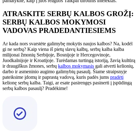
pamatykite, kaip į juos reaguos Talkpal dirbtinis intelektas.
ATRASKITE SERBŲ KALBOS GROŽĮ:
SERBŲ KALBOS MOKYMOSI
VADOVAS PRADEDANTIESIEMS
Ar kada nors svarstėte galimybę mokytis naujos kalbos? Na, kodėl
gi ne serbų? Kaip viena iš pietų slavų kalbų, serbų kalba kalba
milijonai žmonių Serbijoje, Bosnijoje ir Hercegovinoje,
Juodkalnijoje ir Kroatijoje. Turėdamas turtingą istoriją, žavią kultūrą
ir draugiškus žmones, serbų
kalbos mokymasis
gali atverti kelionių,
darbo ir asmeninio augimo galimybių pasaulį. Šiame straipsnyje
pateiksime įdomų ir paprastą vadovą, kuris padės jums
pradėti
kelionę serbų kalba. Taigi, ar esate pasirengęs pasinerti į įspūdingą
serbų kalbos pasaulį? Pradėkime!