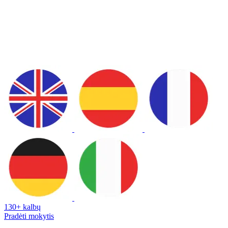
130+ kalbų
Pradėti mokytis