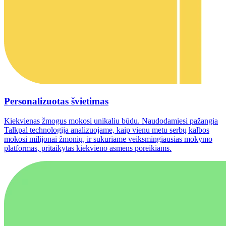
Personalizuotas švietimas
Kiekvienas žmogus mokosi unikaliu būdu. Naudodamiesi pažangia
Talkpal technologija analizuojame, kaip vienu metu serbų kalbos
mokosi milijonai žmonių, ir sukuriame veiksmingiausias mokymo
platformas, pritaikytas kiekvieno asmens poreikiams.