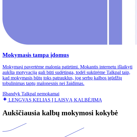
Mokymasis tampa įdomus
Mokymąsi pavertėme malonia patirtimi. Mokantis internetu išlaikyti
aukštą motyvaciją gali būti sudėtinga, todėl sukūrėme Talkpal taip,
kad mokymasis būtų toks patrauklus, jog serbų kalbos įgūdžių
tobulinimas taptų malonesnis nei žaidimas.
Išbandyk Talkpal nemokamai
LENGVAS KELIAS Į LAISVĄ KALBĖJIMĄ
Aukščiausia kalbų mokymosi kokybė