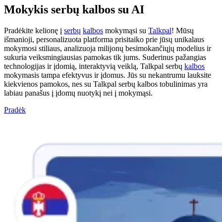
Mokykis serbų kalbos su AI
Pradėkite kelionę į
serbų
kalbos
mokymąsi su
Talkpal
! Mūsų
išmanioji, personalizuota platforma prisitaiko prie jūsų unikalaus
mokymosi stiliaus, analizuoja milijonų besimokančiųjų modelius ir
sukuria veiksmingiausias pamokas tik jums. Suderinus pažangias
technologijas ir įdomią, interaktyvią veiklą, Talkpal serbų
kalbos
mokymasis tampa efektyvus ir įdomus. Jūs su nekantrumu lauksite
kiekvienos pamokos, nes su Talkpal serbų kalbos tobulinimas yra
labiau panašus į įdomų nuotykį nei į mokymąsi.
Pradėk