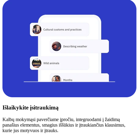
Išlaikykite įsitraukimą
Kalbų mokymąsi paverčiame įpročiu, integruodami į žaidimą
panašius elementus, smagius iššūkius ir įtraukiančius klausimus,
kurie jus motyvuos ir įtrauks.