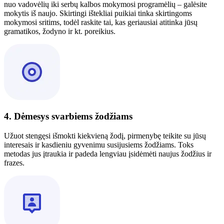
nuo vadovėlių iki serbų kalbos mokymosi programėlių – galėsite
mokytis iš naujo. Skirtingi ištekliai puikiai tinka skirtingoms
mokymosi sritims, todėl raskite tai, kas geriausiai atitinka jūsų
gramatikos, žodyno ir kt. poreikius.
4. Dėmesys svarbiems žodžiams
Užuot stengęsi išmokti kiekvieną žodį, pirmenybę teikite su jūsų
interesais ir kasdieniu gyvenimu susijusiems žodžiams. Toks
metodas jus įtraukia ir padeda lengviau įsidėmėti naujus žodžius ir
frazes.