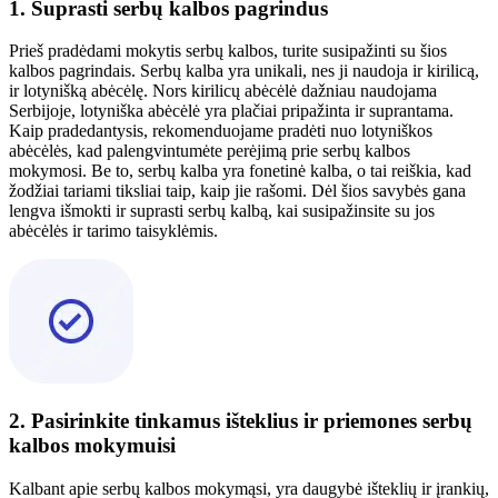
1. Suprasti serbų kalbos pagrindus
Prieš pradėdami mokytis serbų kalbos, turite susipažinti su šios
kalbos pagrindais. Serbų kalba yra unikali, nes ji naudoja ir kirilicą,
ir lotynišką abėcėlę. Nors kirilicų abėcėlė dažniau naudojama
Serbijoje, lotyniška abėcėlė yra plačiai pripažinta ir suprantama.
Kaip pradedantysis, rekomenduojame pradėti nuo lotyniškos
abėcėlės, kad palengvintumėte perėjimą prie serbų kalbos
mokymosi. Be to, serbų kalba yra fonetinė kalba, o tai reiškia, kad
žodžiai tariami tiksliai taip, kaip jie rašomi. Dėl šios savybės gana
lengva išmokti ir suprasti serbų kalbą, kai susipažinsite su jos
abėcėlės ir tarimo taisyklėmis.
2. Pasirinkite tinkamus išteklius ir priemones serbų
kalbos mokymuisi
Kalbant apie serbų kalbos mokymąsi, yra daugybė išteklių ir įrankių,