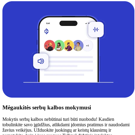
Mėgaukitės serbų kalbos mokymusi
Mokytis serbų kalbos nebūtinai turi būti nuobodu! Kasdien
tobulinkite savo įgūdžius, atlikdami įdomius pratimus ir naudodami
žavius veikėjus. Užduokite juokingų ar keistų klausimų ir