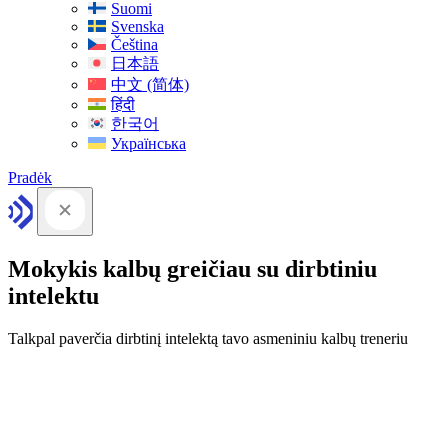
Suomi
Svenska
Čeština
日本語
中文 (简体)
हिंदी
한국어
Українська
Pradėk
Mokykis kalbų greičiau su dirbtiniu
intelektu
Talkpal paverčia dirbtinį intelektą tavo asmeniniu kalbų treneriu