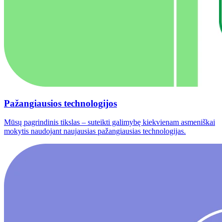
Pažangiausios technologijos
Mūsų pagrindinis tikslas – suteikti galimybę kiekvienam asmeniškai
mokytis naudojant naujausias pažangiausias technologijas.