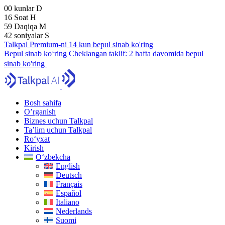
00
kunlar
D
16
Soat
H
59
Daqiqa
M
41
soniyalar
S
Talkpal Premium-ni 14 kun bepul sinab ko'ring
Bepul sinab ko‘ring
Cheklangan taklif:
2 hafta davomida bepul
sinab ko'ring
Bosh sahifa
O’rganish
Biznes uchun Talkpal
Ta’lim uchun Talkpal
Ro‘yxat
Kirish
O‘zbekcha
English
Deutsch
Français
Español
Italiano
Nederlands
Suomi