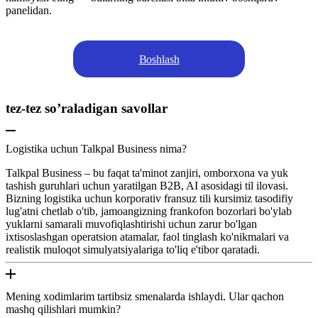
panelidan.
Boshlash
tez-tez so’raladigan savollar
Logistika uchun Talkpal Business nima?
Talkpal Business – bu faqat ta'minot zanjiri, omborxona va yuk
tashish guruhlari uchun yaratilgan B2B, AI asosidagi til ilovasi.
Bizning logistika uchun korporativ fransuz tili kursimiz tasodifiy
lug'atni chetlab o'tib, jamoangizning frankofon bozorlari bo'ylab
yuklarni samarali muvofiqlashtirishi uchun zarur bo'lgan
ixtisoslashgan operatsion atamalar, faol tinglash ko'nikmalari va
realistik muloqot simulyatsiyalariga to'liq e'tibor qaratadi.
Mening xodimlarim tartibsiz smenalarda ishlaydi. Ular qachon
mashq qilishlari mumkin?