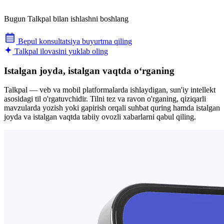
Bugun Talkpal bilan ishlashni boshlang
Bepul konsultatsiya buyurtma qiling
Talkpal ilovasini yuklab oling
Istalgan joyda, istalgan vaqtda oʻrganing
Talkpal — veb va mobil platformalarda ishlaydigan, sun'iy intellekt
asosidagi til o'rgatuvchidir. Tilni tez va ravon o'rganing, qiziqarli
mavzularda yozish yoki gapirish orqali suhbat quring hamda istalgan
joyda va istalgan vaqtda tabiiy ovozli xabarlarni qabul qiling.