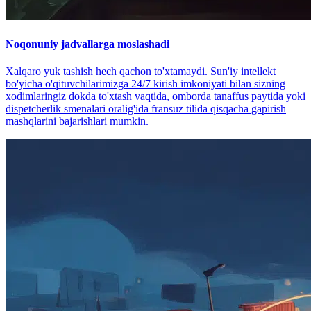
Noqonuniy jadvallarga moslashadi
Xalqaro yuk tashish hech qachon to'xtamaydi. Sun'iy intellekt
bo'yicha o'qituvchilarimizga 24/7 kirish imkoniyati bilan sizning
xodimlaringiz dokda to'xtash vaqtida, omborda tanaffus paytida yoki
dispetcherlik smenalari oralig'ida fransuz tilida qisqacha gapirish
mashqlarini bajarishlari mumkin.