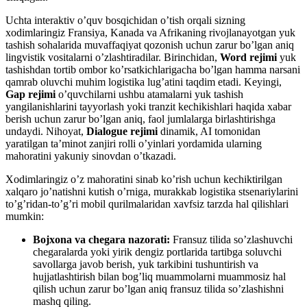
Uchta interaktiv o’quv bosqichidan o’tish orqali sizning
xodimlaringiz Fransiya, Kanada va Afrikaning rivojlanayotgan yuk
tashish sohalarida muvaffaqiyat qozonish uchun zarur bo’lgan aniq
lingvistik vositalarni o’zlashtiradilar. Birinchidan,
Word rejimi
yuk
tashishdan tortib ombor ko’rsatkichlarigacha bo’lgan hamma narsani
qamrab oluvchi muhim logistika lug’atini taqdim etadi. Keyingi,
Gap rejimi
o’quvchilarni ushbu atamalarni yuk tashish
yangilanishlarini tayyorlash yoki tranzit kechikishlari haqida xabar
berish uchun zarur bo’lgan aniq, faol jumlalarga birlashtirishga
undaydi. Nihoyat,
Dialogue rejimi
dinamik, AI tomonidan
yaratilgan ta’minot zanjiri rolli o’yinlari yordamida ularning
mahoratini yakuniy sinovdan o’tkazadi.
Xodimlaringiz o’z mahoratini sinab ko’rish uchun kechiktirilgan
xalqaro jo’natishni kutish o’rniga, murakkab logistika stsenariylarini
to’g’ridan-to’g’ri mobil qurilmalaridan xavfsiz tarzda hal qilishlari
mumkin:
Bojxona va chegara nazorati:
Fransuz tilida so’zlashuvchi
chegaralarda yoki yirik dengiz portlarida tartibga soluvchi
savollarga javob berish, yuk tarkibini tushuntirish va
hujjatlashtirish bilan bog’liq muammolarni muammosiz hal
qilish uchun zarur bo’lgan aniq fransuz tilida so’zlashishni
mashq qiling.