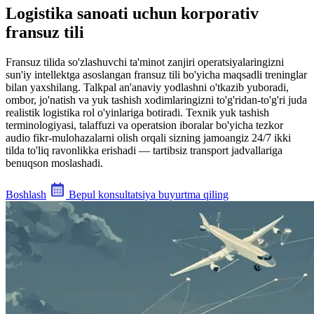
Logistika sanoati uchun korporativ
fransuz tili
Fransuz tilida so'zlashuvchi ta'minot zanjiri operatsiyalaringizni
sun'iy intellektga asoslangan fransuz tili bo'yicha maqsadli treninglar
bilan yaxshilang. Talkpal an'anaviy yodlashni o'tkazib yuboradi,
ombor, jo'natish va yuk tashish xodimlaringizni to'g'ridan-to'g'ri juda
realistik logistika rol o'yinlariga botiradi. Texnik yuk tashish
terminologiyasi, talaffuzi va operatsion iboralar bo'yicha tezkor
audio fikr-mulohazalarni olish orqali sizning jamoangiz 24/7 ikki
tilda to'liq ravonlikka erishadi — tartibsiz transport jadvallariga
benuqson moslashadi.
Boshlash
Bepul konsultatsiya buyurtma qiling