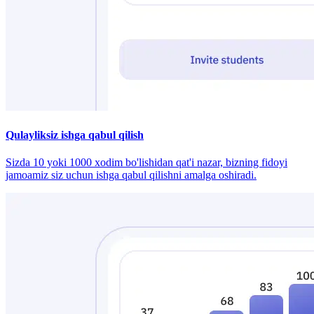
Qulayliksiz ishga qabul qilish
Sizda 10 yoki 1000 xodim bo'lishidan qat'i nazar, bizning fidoyi
jamoamiz siz uchun ishga qabul qilishni amalga oshiradi.