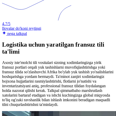
4.7/5
Ilovalar do'koni reytingi
nega talkpal
Logistika uchun yaratilgan fransuz tili
ta'limi
Asosiy iste'molchi tili vositalari sizning xodimlaringizga yirik
fransuz portlari orqali yuk tashishlarni muvofiqlashtirishga yoki
fransuz tilida so'zlashuvchi Afrika bo'ylab yuk tashish yo'nalishlarini
boshqarishga yordam bermaydi. Ta'minot zanjiri xodimlaringiz
bojxona hujjatlarini rasmiylashtirishi, flotlarni jo'natishi va
inventarizatsiyani aniq, professional fransuz tilidan foydalangan
holda nazorat qilishi kerak. Talkpal qimmatbaho marshrutlash
xatolarini bartaraf etadigan va ishchi kuchingizga global miqyosda
to'liq og'zaki ravshanlik bilan ishlash imkonini beradigan maqsadli
tilni chuqurlashtirishni ta'minlaydi.