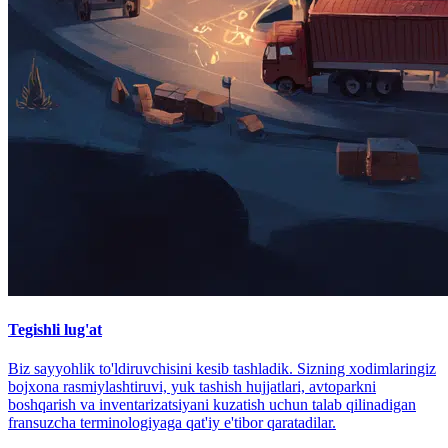
Tegishli lug'at
Biz sayyohlik to'ldiruvchisini kesib tashladik. Sizning xodimlaringiz
bojxona rasmiylashtiruvi, yuk tashish hujjatlari, avtoparkni
boshqarish va inventarizatsiyani kuzatish uchun talab qilinadigan
fransuzcha terminologiyaga qat'iy e'tibor qaratadilar.