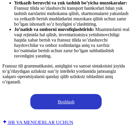
Yetkazib beruvchi va yuk tashish bo’yicha muzokaralar:
Fransuz tilida so’zlashuvchi transport hamkorlari bilan yuk
tashish narxlarini muhokama qilish, shartnomalarni yakunlash
va yetkazib berish muddatlarini muzokara qilish uchun zarur
bo’lgan ishonarli so’z boyligini o’zlashtiring.
Jo’natish va omborni muvofiqlashtirish:
Muammolarni real
vaqt rejimida hal qilish, inventarizatsiya yetishmovchiligi
haqida xabar berish va fransuz tilida so’zlashuvchi
haydovchilar va ombor xodimlariga aniq va xavfsiz
ko’rsatmalar berish uchun zarur bo’lgan suhbatlashish
ravonligini yarating.
Fransuz tili grammatikasini, aniqligini va sanoat sintaksisini joyida
to’g’rilaydigan uzluksiz sun’iy intellekt yordamida jamoangiz
xalqaro operatsiyalarni qanday qilib uzluksiz ishlashini aniq
o’rganadi.
Boshlash
HR VA MENEJERLAR UCHUN