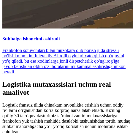
Suhbatga ishonchni oshiradi
Frankofon sotuvchilari bilan muzokara olib borish juda stressli
bo'lishi mumkin. Interaktiv AI rolli o'yinlari xato qilish qo'rquvini
yo'q qiladi, bu esa xodimlarga jonli dispetcherlik qo'ng'irog'iga
javob berishdan oldin o'z iboralarini mukammallashtirishga imkon
beradi.
Logistika mutaxassislari uchun real
amaliyot
Logistik fransuz tilida chinakam ravonlikka erishish uchun oddiy
fe’llarni o’rganishdan ko’ra ko’proq narsa talab etiladi. Bizning
qat’iy 30 ta o’quv dasturimiz ta’minot zanjiri mutaxassislariga
frankofon yuk tashish muhitida dastlabki tushunishdan tortib, mutlaq
suhbat mahoratigacha yo’l-yo’riq ko’rsatish uchun mohirona ishlab
chiqilgan.