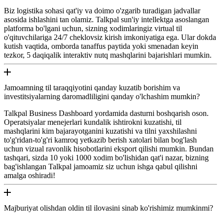
Biz logistika sohasi qat'iy va doimo o'zgarib turadigan jadvallar
asosida ishlashini tan olamiz. Talkpal sun'iy intellektga asoslangan
platforma bo'lgani uchun, sizning xodimlaringiz virtual til
o'qituvchilariga 24/7 cheklovsiz kirish imkoniyatiga ega. Ular dokda
kutish vaqtida, omborda tanaffus paytida yoki smenadan keyin
tezkor, 5 daqiqalik interaktiv nutq mashqlarini bajarishlari mumkin.
Jamoamning til taraqqiyotini qanday kuzatib borishim va
investitsiyalarning daromadliligini qanday o'lchashim mumkin?
Talkpal Business Dashboard yordamida dasturni boshqarish oson.
Operatsiyalar menejerlari kundalik ishtirokni kuzatishi, til
mashqlarini kim bajarayotganini kuzatishi va tilni yaxshilashni
to'g'ridan-to'g'ri kamroq yetkazib berish xatolari bilan bog'lash
uchun vizual ravonlik hisobotlarini eksport qilishi mumkin. Bundan
tashqari, sizda 10 yoki 1000 xodim bo'lishidan qat'i nazar, bizning
bag'ishlangan Talkpal jamoamiz siz uchun ishga qabul qilishni
amalga oshiradi!
Majburiyat olishdan oldin til ilovasini sinab ko'rishimiz mumkinmi?