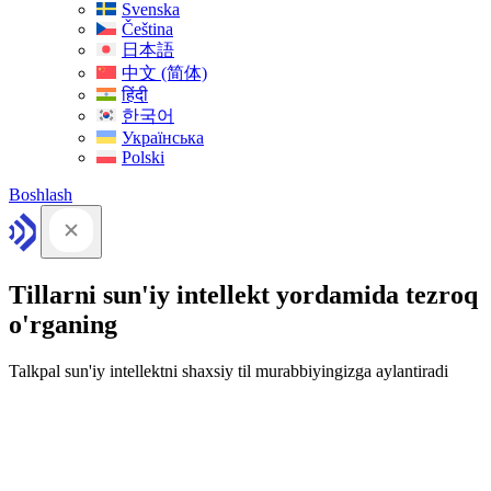
Svenska
Čeština
日本語
中文 (简体)
हिंदी
한국어
Українська
Polski
Boshlash
Tillarni sun'iy intellekt yordamida tezroq
o'rganing
Talkpal sun'iy intellektni shaxsiy til murabbiyingizga aylantiradi