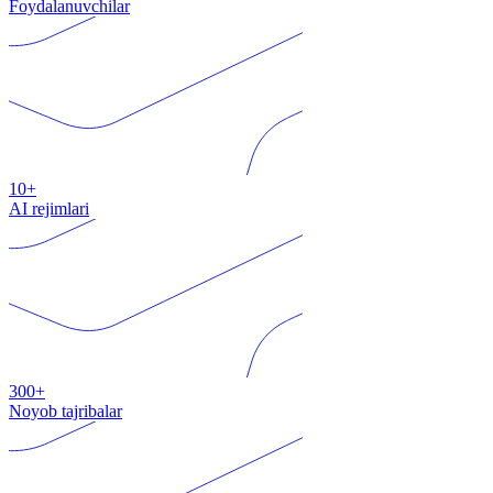
Foydalanuvchilar
10+
AI rejimlari
300+
Noyob tajribalar