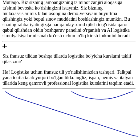
Mutlaqo. Biz sizning jamoangizning ta'minot zanjiri aloqasiga
ta'sirini bevosita ko'rishingizni istaymiz. Siz bizning
mutaxassislarimiz bilan osongina demo-versiyani buyurtma
qilishingiz yoki bepul sinov muddatini boshlashingiz mumkin. Bu
sizning rahbariyatingizga har qanday xarid qilish to'g'risida qaror
qabul qilishdan oldin boshqaruv panelini o'rganish va AI logistika
simulyatsiyalarini sinab ko'rish uchun to'liq kirish imkonini beradi.
Siz fransuz tilidan boshqa tillarda logistika bo'yicha kurslarni taklif
qilasizmi?
Ha! Logistika uchun fransuz tili yo'nalishimizdan tashqari, Talkpal
yana to'rtta talab yuqori bo'lgan tilda: ingliz, ispan, nemis va italyan
tillarida keng qamrovli professional logistika kurslarini taqdim etadi.