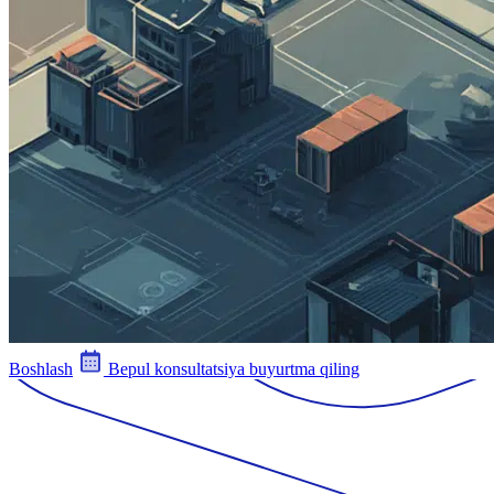
Boshlash
Bepul konsultatsiya buyurtma qiling