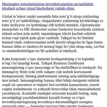
Manfaatdor tomonlaringizga investitsiyalarning qaytarilishini
isbotlash uchun vizual hisobotlarni yuklab oling.
Global ta’minot zanjiri sanoatida bitta noto’g’ri aloqa yuklarning
noto’g’ri yo’naltirilishiga, chegaralararo yuklarning kechikishiga va
katta moliyaviy yo’qotishlarga olib kelishi mumkin. Operatsiyalar
menejerlari va HR direktorlari uchun frankofon bozorlarida uzluksiz
ishlash uchun juda mobil, taqsimlangan ishchi kuchini oshirish
uchun vaqt topish juda qiyin vazifadir. Talkpal bu bo’linishni
bartaraf etadi, omborxonadan tortib ijrochi ofisgacha bo’lgan butun
fransuz tilida so’zlashuvchi tarmog’ingiz bo’ylab aloqa aniq, xavfsiz
va standartlashtirilgan bo’lib qolishini ta’minlaydi.
Katta korporativ o’quv dasturini boshqarishning o’zi logistika
to’sig’i bo’lmasligi kerak. Talkpal Business Dashboard
jamoangizning o’quv jarayoniga to’liq shaffoflikni ta’minlaydi. Siz
mintaqaviy flotni yoki yirik xalqaro yuk tashish korxonasini
boshqarasizmi, bizning platformamiz sizning aniq talablaringizga
mos keladi. Jamoangizning fransuz tilini bilish darajasini oshirish
orqali siz operatsion to’siqlarni faol ravishda kamaytirasiz, tranzit
vaqtini tezlashtirasiz va yetkazib beruvchilar bilan munosabatlarni
yaxshilaysiz. Kundalik mashqlar seriyasini kuzatib boring, nutq
ravonligidagi yaxshilanishlarni kuzatib boring va o’quv
investitsiyalaringizning investitsiya daromadliligini osongina
namoyish eting — bularning barchasi bitta intuitiv boshqaruv