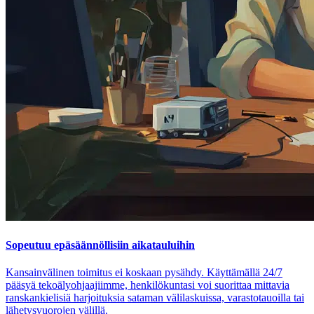
Sopeutuu epäsäännöllisiin aikatauluihin
Kansainvälinen toimitus ei koskaan pysähdy. Käyttämällä 24/7
pääsyä tekoälyohjaajiimme, henkilökuntasi voi suorittaa mittavia
ranskankielisiä harjoituksia sataman välilaskuissa, varastotauoilla tai
lähetysvuorojen välillä.