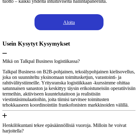
tuotto – kaikki yhdeltä intuitiiviselta hallintapaneelilta.
Aloita
Usein Kysytyt Kysymykset
Mikä on Talkpal Business logistiikassa?
Talkpal Business on B2B-pohjainen, tekoälypohjainen kielisovellus,
joka on suunniteltu yksinomaan toimitusketjun, varastointi- ja
rahtivälitystiimeille. Yritysranska logistiikkaan -kurssimme ohittaa
satunnaisen sanaston ja keskittyy täysin erikoistuneisiin operatiivisiin
termeihin, aktiiviseen kuuntelutaitoon ja realistisiin
viestintäsimulaatioihin, joita tiimisi tarvitsee toimitusten
tehokkaaseen koordinointiin frankofonisten markkinoiden välillä.
Henkilökuntani tekee epäsäännöllisiä vuoroja. Milloin he voivat
harjoitella?