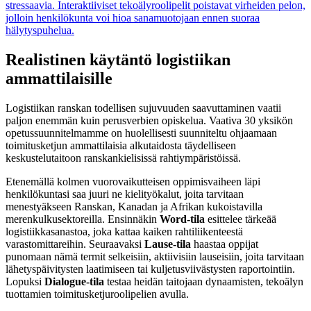
stressaavia. Interaktiiviset tekoälyroolipelit poistavat virheiden pelon,
jolloin henkilökunta voi hioa sanamuotojaan ennen suoraa
hälytyspuhelua.
Realistinen käytäntö logistiikan
ammattilaisille
Logistiikan ranskan todellisen sujuvuuden saavuttaminen vaatii
paljon enemmän kuin perusverbien opiskelua. Vaativa 30 yksikön
opetussuunnitelmamme on huolellisesti suunniteltu ohjaamaan
toimitusketjun ammattilaisia alkutaidosta täydelliseen
keskustelutaitoon ranskankielisissä rahtiympäristöissä.
Etenemällä kolmen vuorovaikutteisen oppimisvaiheen läpi
henkilökuntasi saa juuri ne kielityökalut, joita tarvitaan
menestyäkseen Ranskan, Kanadan ja Afrikan kukoistavilla
merenkulkusektoreilla. Ensinnäkin
Word-tila
esittelee tärkeää
logistiikkasanastoa, joka kattaa kaiken rahtiliikenteestä
varastomittareihin. Seuraavaksi
Lause-tila
haastaa oppijat
punomaan nämä termit selkeisiin, aktiivisiin lauseisiin, joita tarvitaan
lähetyspäivitysten laatimiseen tai kuljetusviivästysten raportointiin.
Lopuksi
Dialogue-tila
testaa heidän taitojaan dynaamisten, tekoälyn
tuottamien toimitusketjuroolipelien avulla.