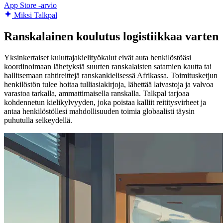
App Store -arvio
Miksi Talkpal
Ranskalainen koulutus logistiikkaa varten
Yksinkertaiset kuluttajakielityökalut eivät auta henkilöstöäsi
koordinoimaan lähetyksiä suurten ranskalaisten satamien kautta tai
hallitsemaan rahtireittejä ranskankielisessä Afrikassa. Toimitusketjun
henkilöstön tulee hoitaa tulliasiakirjoja, lähettää laivastoja ja valvoa
varastoa tarkalla, ammattimaisella ranskalla. Talkpal tarjoaa
kohdennetun kielikylvyyden, joka poistaa kalliit reititysvirheet ja
antaa henkilöstöllesi mahdollisuuden toimia globaalisti täysin
puhutulla selkeydellä.