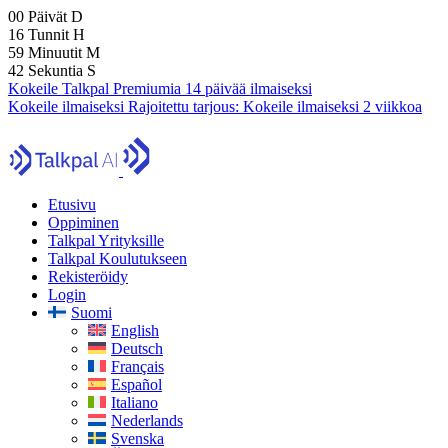
00
Päivät
D
16
Tunnit
H
59
Minuutit
M
41
Sekuntia
S
Kokeile Talkpal Premiumia 14 päivää ilmaiseksi
Kokeile ilmaiseksi
Rajoitettu tarjous:
Kokeile ilmaiseksi 2 viikkoa
Etusivu
Oppiminen
Talkpal Yrityksille
Talkpal Koulutukseen
Rekisteröidy
Login
Suomi
English
Deutsch
Français
Español
Italiano
Nederlands
Svenska