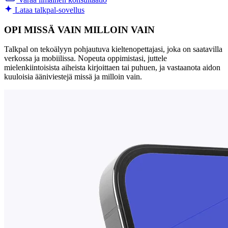
Lataa talkpal-sovellus
OPI MISSÄ VAIN MILLOIN VAIN
Talkpal on tekoälyyn pohjautuva kieltenopettajasi, joka on saatavilla
verkossa ja mobiilissa. Nopeuta oppimistasi, juttele
mielenkiintoisista aiheista kirjoittaen tai puhuen, ja vastaanota aidon
kuuloisia ääniviestejä missä ja milloin vain.