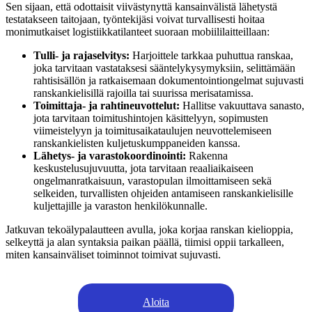
Sen sijaan, että odottaisit viivästynyttä kansainvälistä lähetystä
testatakseen taitojaan, työntekijäsi voivat turvallisesti hoitaa
monimutkaiset logistiikkatilanteet suoraan mobiililaitteillaan:
Tulli- ja rajaselvitys:
Harjoittele tarkkaa puhuttua ranskaa,
joka tarvitaan vastataksesi sääntelykysymyksiin, selittämään
rahtisisällön ja ratkaisemaan dokumentointiongelmat sujuvasti
ranskankielisillä rajoilla tai suurissa merisatamissa.
Toimittaja- ja rahtineuvottelut:
Hallitse vakuuttava sanasto,
jota tarvitaan toimitushintojen käsittelyyn, sopimusten
viimeistelyyn ja toimitusaikataulujen neuvottelemiseen
ranskankielisten kuljetuskumppaneiden kanssa.
Lähetys- ja varastokoordinointi:
Rakenna
keskustelusujuvuutta, jota tarvitaan reaaliaikaiseen
ongelmanratkaisuun, varastopulan ilmoittamiseen sekä
selkeiden, turvallisten ohjeiden antamiseen ranskankielisille
kuljettajille ja varaston henkilökunnalle.
Jatkuvan tekoälypalautteen avulla, joka korjaa ranskan kielioppia,
selkeyttä ja alan syntaksia paikan päällä, tiimisi oppii tarkalleen,
miten kansainväliset toiminnot toimivat sujuvasti.
Aloita