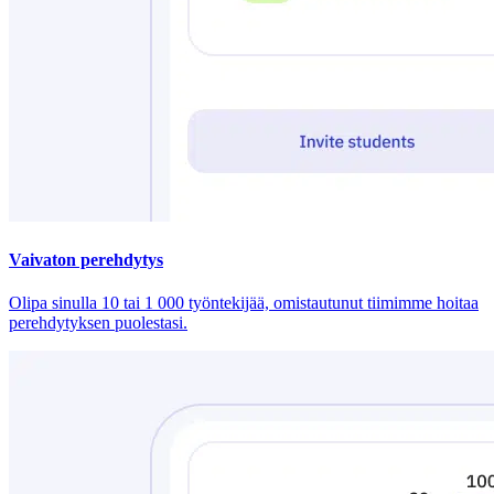
Vaivaton perehdytys
Olipa sinulla 10 tai 1 000 työntekijää, omistautunut tiimimme hoitaa
perehdytyksen puolestasi.