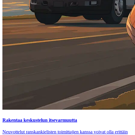
Rakentaa keskustelun itsevarmuutta
Neuvottelut ranskankielisten toimittajien kanssa voivat olla erittäin