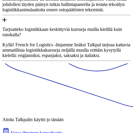
johdollesi täyden pääsyn tutkia hallintapaneelia ja testata tekoälyn
logistiikkasimulaatioita ennen ostopäätösten tekemistä.
Tarjoatteko logistiikkaan keskittyviä kursseja muilla kielillä kuin
ranskalla?
Kyllä! French for Logistics -linjamme lisäksi Talkpal tarjoaa kattavia
ammatillisia logistiikkakursseja neljällä muulla erittäin kysytyllä
kielellä: englanniksi, espanjaksi, saksaksi ja italiaksi.
Aloita Talkpalin käyttö jo tänään
Varaa ilmainen konsultaatio