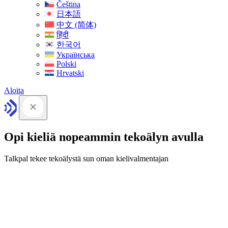
Čeština
日本語
中文 (简体)
हिंदी
한국어
Українська
Polski
Hrvatski
Aloita
Opi kieliä nopeammin tekoälyn avulla
Talkpal tekee tekoälystä sun oman kielivalmentajan