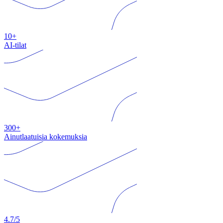
10+
AI-tilat
300+
Ainutlaatuisia kokemuksia
4.7/5