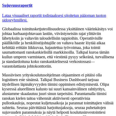
Sujuvuusraportit
Lataa visuaaliset raportit todistaaksesi sijoitetun pääoman tuoton
sidosryhmillesi.
Globaalissa toimitusketjuteollisuudessa yksittäinen väärinkäsitys voi
johtaa harhaanjohtavaan lastiin, viivästyneisiin rajat ylittäviin
lähetyksiin ja valtaviin taloudellisiin tappioihin. Operatiivisille
päälliköille ja henkilöstöjohtajille on valtava haaste löytää aikaa
kehittää erittäin liikkuvaa, hajautettua työvoimaa, joka toimii
saumattomasti ranskankielisillä markkinoilla. Talkpal kuroa tämän
kuilun umpeen varmistaen, että viestintä pysyy selkeänä, turvallisena
ja standardoituna koko ranskankielisessä verkostossasi—
varastolattiasta johtokonttoriin.
Massiivisen yrityskoulutusohjelman ohjaaminen ei pitäisi olla
logistinen este sinänsä. Talkpal Business Dashboard tarjoaa
täydellisen läpinäkyvyyden tiimisi oppimisen edistymisestä. Olipa
kyseessä alueellinen kalusto tai suuri kansainvälinen rahtiyritys,
alustamme skaalautuu juuri sinun tarpeisiisi. Parantamalla tiimisi
ranskan kielen taitoa vähennät aktiivisesti operatiivisia
pullonkauloja, nopeutat kuljetusaikoja ja parannat toimittajien välisiä
suhteita. Seuraa päivittäisiä harjoitusjaksoja, seuraa puhetaitojen
sujuvuuden parannuksia ja näytä helposti koulutusinvestointiesi