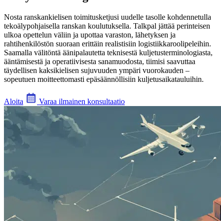
Nosta ranskankielisen toimitusketjusi uudelle tasolle kohdennetulla
tekoälypohjaisella ranskan koulutuksella. Talkpal jättää perinteisen
ulkoa opettelun väliin ja upottaa varaston, lähetyksen ja
rahtihenkilöstön suoraan erittäin realistisiin logistiikkaroolipeleihin.
Saamalla välitöntä äänipalautetta teknisestä kuljetusterminologiasta,
ääntämisestä ja operatiivisesta sanamuodosta, tiimisi saavuttaa
täydellisen kaksikielisen sujuvuuden ympäri vuorokauden –
sopeutuen moitteettomasti epäsäännöllisiin kuljetusaikatauluihin.
Aloita
Varaa ilmainen konsultaatio