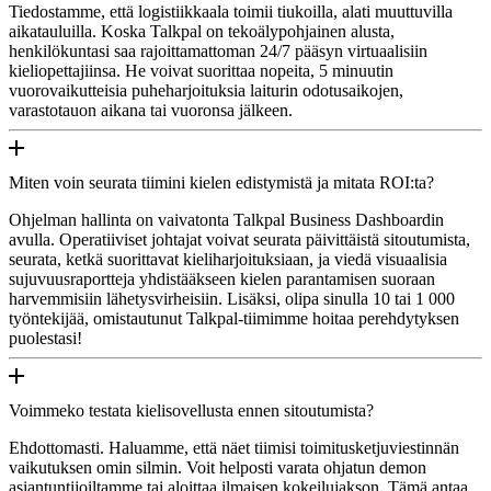
Tiedostamme, että logistiikkaala toimii tiukoilla, alati muuttuvilla
aikatauluilla. Koska Talkpal on tekoälypohjainen alusta,
henkilökuntasi saa rajoittamattoman 24/7 pääsyn virtuaalisiin
kieliopettajiinsa. He voivat suorittaa nopeita, 5 minuutin
vuorovaikutteisia puheharjoituksia laiturin odotusaikojen,
varastotauon aikana tai vuoronsa jälkeen.
Miten voin seurata tiimini kielen edistymistä ja mitata ROI:ta?
Ohjelman hallinta on vaivatonta Talkpal Business Dashboardin
avulla. Operatiiviset johtajat voivat seurata päivittäistä sitoutumista,
seurata, ketkä suorittavat kieliharjoituksiaan, ja viedä visuaalisia
sujuvuusraportteja yhdistääkseen kielen parantamisen suoraan
harvemmisiin lähetysvirheisiin. Lisäksi, olipa sinulla 10 tai 1 000
työntekijää, omistautunut Talkpal-tiimimme hoitaa perehdytyksen
puolestasi!
Voimmeko testata kielisovellusta ennen sitoutumista?
Ehdottomasti. Haluamme, että näet tiimisi toimitusketjuviestinnän
vaikutuksen omin silmin. Voit helposti varata ohjatun demon
asiantuntijoiltamme tai aloittaa ilmaisen kokeilujakson. Tämä antaa