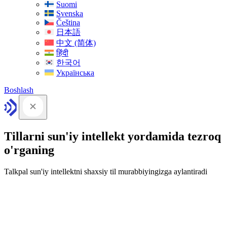
Suomi
Svenska
Čeština
日本語
中文 (简体)
हिंदी
한국어
Українська
Boshlash
Tillarni sun'iy intellekt yordamida tezroq
o'rganing
Talkpal sun'iy intellektni shaxsiy til murabbiyingizga aylantiradi