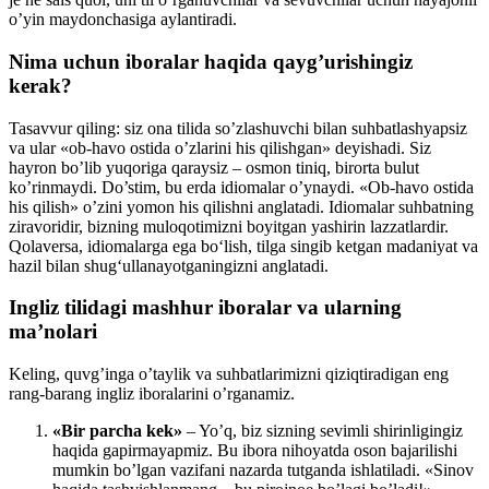
o’yin maydonchasiga aylantiradi.
Nima uchun iboralar haqida qayg’urishingiz
kerak?
Tasavvur qiling: siz ona tilida so’zlashuvchi bilan suhbatlashyapsiz
va ular «ob-havo ostida o’zlarini his qilishgan» deyishadi. Siz
hayron bo’lib yuqoriga qaraysiz – osmon tiniq, birorta bulut
ko’rinmaydi. Do’stim, bu erda idiomalar o’ynaydi. «Ob-havo ostida
his qilish» o’zini yomon his qilishni anglatadi. Idiomalar suhbatning
ziravoridir, bizning muloqotimizni boyitgan yashirin lazzatlardir.
Qolaversa, idiomalarga ega bo‘lish, tilga singib ketgan madaniyat va
hazil bilan shug‘ullanayotganingizni anglatadi.
Ingliz tilidagi mashhur iboralar va ularning
ma’nolari
Keling, quvg’inga o’taylik va suhbatlarimizni qiziqtiradigan eng
rang-barang ingliz iboralarini o’rganamiz.
«Bir parcha kek»
– Yo’q, biz sizning sevimli shirinligingiz
haqida gapirmayapmiz. Bu ibora nihoyatda oson bajarilishi
mumkin bo’lgan vazifani nazarda tutganda ishlatiladi. «Sinov