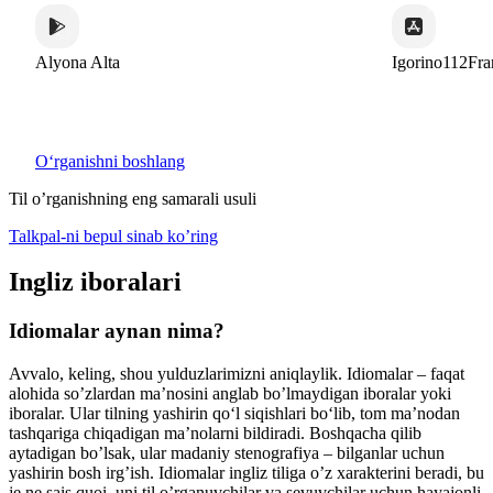
lyona Alta
Igorino112France
Oʻrganishni boshlang
Til o’rganishning eng samarali usuli
Talkpal-ni bepul sinab ko’ring
Ingliz iboralari
Idiomalar aynan nima?
Avvalo, keling, shou yulduzlarimizni aniqlaylik. Idiomalar – faqat
alohida so’zlardan ma’nosini anglab bo’lmaydigan iboralar yoki
iboralar. Ular tilning yashirin qo‘l siqishlari bo‘lib, tom ma’nodan
tashqariga chiqadigan ma’nolarni bildiradi. Boshqacha qilib
aytadigan bo’lsak, ular madaniy stenografiya – bilganlar uchun
yashirin bosh irg’ish. Idiomalar ingliz tiliga o’z xarakterini beradi, bu
je ne sais quoi, uni til o’rganuvchilar va sevuvchilar uchun hayajonli