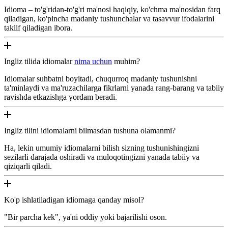
Idioma – to'g'ridan-to'g'ri ma'nosi haqiqiy, ko'chma ma'nosidan farq
qiladigan, ko'pincha madaniy tushunchalar va tasavvur ifodalarini
taklif qiladigan ibora.
Ingliz tilida idiomalar
nima uchun
muhim?
Idiomalar suhbatni boyitadi, chuqurroq madaniy tushunishni
ta'minlaydi va ma'ruzachilarga fikrlarni yanada rang-barang va tabiiy
ravishda etkazishga yordam beradi.
Ingliz tilini idiomalarni bilmasdan tushuna olamanmi?
Ha, lekin umumiy idiomalarni bilish sizning tushunishingizni
sezilarli darajada oshiradi va muloqotingizni yanada tabiiy va
qiziqarli qiladi.
Ko'p ishlatiladigan idiomaga qanday misol?
"Bir parcha kek", ya'ni oddiy yoki bajarilishi oson.