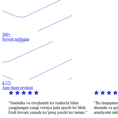
300+
Noyob tajribalar
4.7
/5
App Store reytingi
Statistika va rivojlanish koʻrsatkichi bilan
"Bu haqiqatan ham ajo
angilangan yangi versiya juda ajoyib boʻlibdi.
dinamik va qiziqarli 
ndi ilovani yanada koʻproq yaxshi koʻraman."
amaliyotni taklif etad