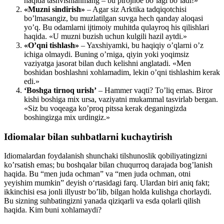
haqida tashvishlanmang – bu pirojnoe bo’lagi bo’ladi!»
«Muzni sindirish»
– Agar siz Arktika tadqiqotchisi
bo’lmasangiz, bu muzlatilgan suvga hech qanday aloqasi
yo’q. Bu odamlarni ijtimoiy muhitda qulayroq his qilishlari
haqida. «U muzni buzish uchun kulgili hazil aytdi.»
«O’qni tishlash»
– Yaxshiyamki, bu haqiqiy o’qlarni o’z
ichiga olmaydi. Buning o’rniga, qiyin yoki yoqimsiz
vaziyatga jasorat bilan duch kelishni anglatadi. «Men
boshidan boshlashni xohlamadim, lekin o’qni tishlashim kerak
edi.»
‘Boshga tirnoq urish’
– Hammer vaqti? To’liq emas. Biror
kishi boshiga mix ursa, vaziyatni mukammal tasvirlab bergan.
«Siz bu voqeaga ko’proq pitssa kerak deganingizda
boshingizga mix urdingiz.»
Idiomalar bilan suhbatlarni kuchaytirish
Idiomalardan foydalanish shunchaki tilshunoslik qobiliyatingizni
ko’rsatish emas; bu boshqalar bilan chuqurroq darajada bog’lanish
haqida. Bu “men juda ochman” va “men juda ochman, otni
yeyishim mumkin” deyish o‘rtasidagi farq. Ulardan biri aniq fakt;
ikkinchisi esa jonli illyustr bo’lib, bilgan holda kulishga chorlaydi.
Bu sizning suhbatingizni yanada qiziqarli va esda qolarli qilish
haqida. Kim buni xohlamaydi?