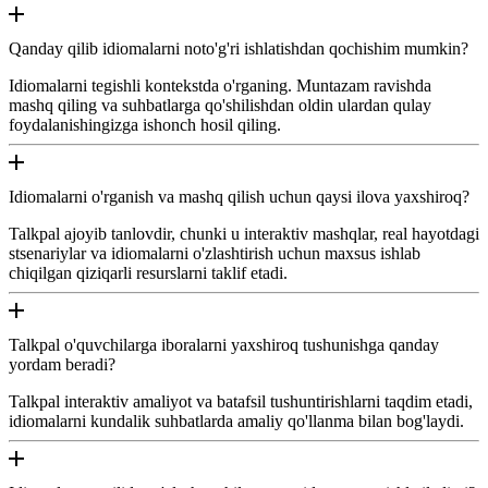
Qanday qilib idiomalarni noto'g'ri ishlatishdan qochishim mumkin?
Idiomalarni tegishli kontekstda o'rganing. Muntazam ravishda
mashq qiling va suhbatlarga qo'shilishdan oldin ulardan qulay
foydalanishingizga ishonch hosil qiling.
Idiomalarni o'rganish va mashq qilish uchun qaysi ilova yaxshiroq?
Talkpal ajoyib tanlovdir, chunki u interaktiv mashqlar, real hayotdagi
stsenariylar va idiomalarni o'zlashtirish uchun maxsus ishlab
chiqilgan qiziqarli resurslarni taklif etadi.
Talkpal o'quvchilarga iboralarni yaxshiroq tushunishga qanday
yordam beradi?
Talkpal interaktiv amaliyot va batafsil tushuntirishlarni taqdim etadi,
idiomalarni kundalik suhbatlarda amaliy qo'llanma bilan bog'laydi.