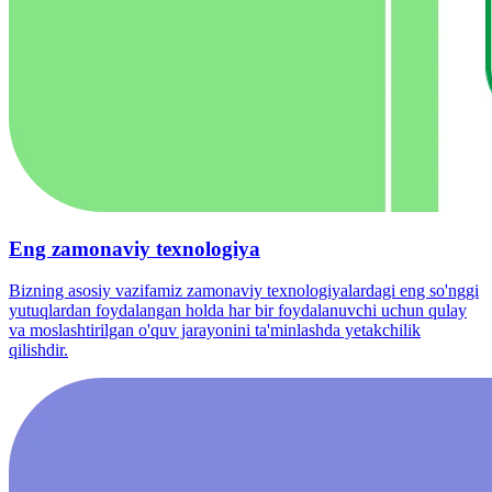
Eng zamonaviy texnologiya
Bizning asosiy vazifamiz zamonaviy texnologiyalardagi eng so'nggi
yutuqlardan foydalangan holda har bir foydalanuvchi uchun qulay
va moslashtirilgan o'quv jarayonini ta'minlashda yetakchilik
qilishdir.