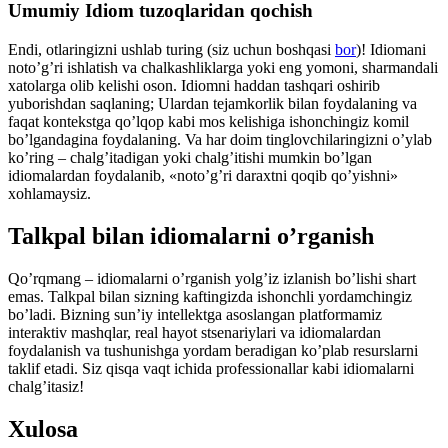
Umumiy Idiom tuzoqlaridan qochish
Endi, otlaringizni ushlab turing (siz uchun boshqasi
bor
)! Idiomani
noto’g’ri ishlatish va chalkashliklarga yoki eng yomoni, sharmandali
xatolarga olib kelishi oson. Idiomni haddan tashqari oshirib
yuborishdan saqlaning; Ulardan tejamkorlik bilan foydalaning va
faqat kontekstga qo’lqop kabi mos kelishiga ishonchingiz komil
bo’lgandagina foydalaning. Va har doim tinglovchilaringizni o’ylab
ko’ring – chalg’itadigan yoki chalg’itishi mumkin bo’lgan
idiomalardan foydalanib, «noto’g’ri daraxtni qoqib qo’yishni»
xohlamaysiz.
Talkpal bilan idiomalarni o’rganish
Qo’rqmang – idiomalarni o’rganish yolg’iz izlanish bo’lishi shart
emas. Talkpal bilan sizning kaftingizda ishonchli yordamchingiz
bo’ladi. Bizning sun’iy intellektga asoslangan platformamiz
interaktiv mashqlar, real hayot stsenariylari va idiomalardan
foydalanish va tushunishga yordam beradigan ko’plab resurslarni
taklif etadi. Siz qisqa vaqt ichida professionallar kabi idiomalarni
chalg’itasiz!
Xulosa