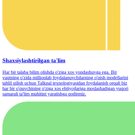
Shaxsiylashtirilgan ta'lim
Har bir talaba bilim olishda o'ziga xos yondashuvga ega. Bir
vaqtning o'zida millionlab foydalanuvchilarning o'qish modellarini
tahlil qilish uchun Talkpal texnologiyasidan foydalanish orqali biz
har bir o'quvchining o'ziga xos ehtiyojlariga moslashadigan yuqori
samarali ta'lim muhitini yaratishga qodirmiz.