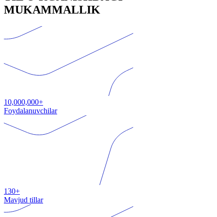
MUKAMMALLIK
10,000,000+
Foydalanuvchilar
130+
Mavjud tillar