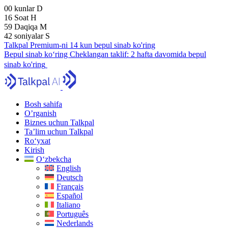
00
kunlar
D
16
Soat
H
59
Daqiqa
M
41
soniyalar
S
Talkpal Premium-ni 14 kun bepul sinab ko'ring
Bepul sinab ko‘ring
Cheklangan taklif:
2 hafta davomida bepul
sinab ko'ring
Bosh sahifa
O’rganish
Biznes uchun Talkpal
Ta’lim uchun Talkpal
Ro‘yxat
Kirish
O‘zbekcha
English
Deutsch
Français
Español
Italiano
Português
Nederlands