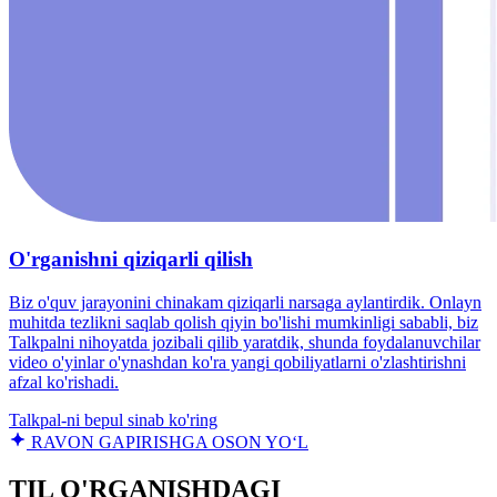
O'rganishni qiziqarli qilish
Biz o'quv jarayonini chinakam qiziqarli narsaga aylantirdik. Onlayn
muhitda tezlikni saqlab qolish qiyin bo'lishi mumkinligi sababli, biz
Talkpalni nihoyatda jozibali qilib yaratdik, shunda foydalanuvchilar
video o'yinlar o'ynashdan ko'ra yangi qobiliyatlarni o'zlashtirishni
afzal ko'rishadi.
Talkpal-ni bepul sinab ko'ring
RAVON GAPIRISHGA OSON YO‘L
TIL O'RGANISHDAGI