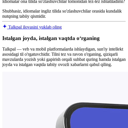
Idiomalar ona tilida so'zlashuvchilar tomonidan tez-tez ishlatiladimi?
Shubhasiz, idiomalar ingliz tilida so'zlashuvchilar orasida kundalik
nutqning tabiiy qismidir.
Talkpal ilovasini yuklab oling
Istalgan joyda, istalgan vaqtda oʻrganing
Talkpal — veb va mobil platformalarda ishlaydigan, sun'iy intellekt
asosidagi til o'rgatuvchidir. Tilni tez va ravon o'rganing, qiziqarli
mavzularda yozish yoki gapirish orqali suhbat quring hamda istalgan
joyda va istalgan vaqtda tabiiy ovozli xabarlarni qabul qiling.