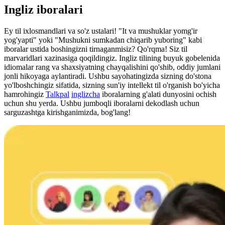
Ingliz iboralari
Ey til ixlosmandlari va so'z ustalari! "It va mushuklar yomg'ir
yog'yapti" yoki "Mushukni sumkadan chiqarib yuboring" kabi
iboralar ustida boshingizni tirnaganmisiz? Qo'rqma! Siz til
marvaridlari xazinasiga qoqildingiz. Ingliz tilining buyuk gobelenida
idiomalar rang va shaxsiyatning chayqalishini qo'shib, oddiy jumlani
jonli hikoyaga aylantiradi. Ushbu sayohatingizda sizning do'stona
yo'lboshchingiz sifatida, sizning sun'iy intellekt til o'rganish bo'yicha
hamrohingiz
Talkpal
inglizcha
iboralarning g'alati dunyosini ochish
uchun shu yerda. Ushbu jumboqli iboralarni dekodlash uchun
sarguzashtga kirishganimizda, bog'lang!