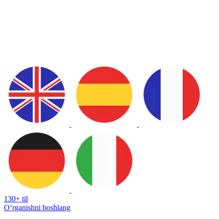
130+ til
Oʻrganishni boshlang