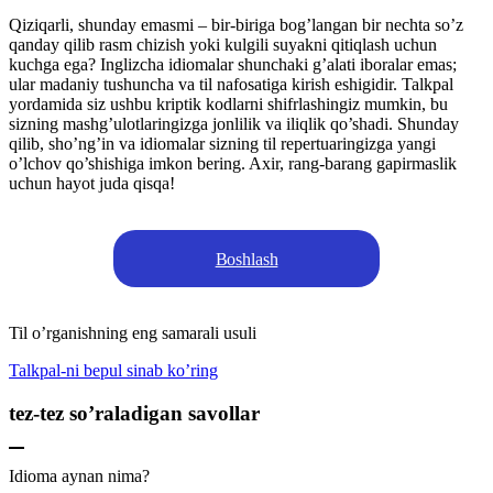
Qiziqarli, shunday emasmi – bir-biriga bog’langan bir nechta so’z
qanday qilib rasm chizish yoki kulgili suyakni qitiqlash uchun
kuchga ega? Inglizcha idiomalar shunchaki g’alati iboralar emas;
ular madaniy tushuncha va til nafosatiga kirish eshigidir. Talkpal
yordamida siz ushbu kriptik kodlarni shifrlashingiz mumkin, bu
sizning mashg’ulotlaringizga jonlilik va iliqlik qo’shadi. Shunday
qilib, sho’ng’in va idiomalar sizning til repertuaringizga yangi
o’lchov qo’shishiga imkon bering. Axir, rang-barang gapirmaslik
uchun hayot juda qisqa!
Boshlash
Til o’rganishning eng samarali usuli
Talkpal-ni bepul sinab ko’ring
tez-tez so’raladigan savollar
Idioma aynan nima?