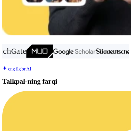
eng ilg'or AI
Talkpal-ning farqi