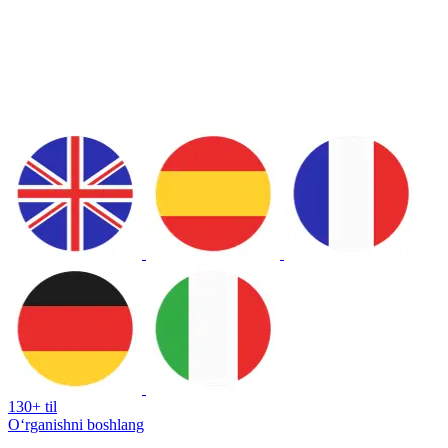
130+ til
Oʻrganishni boshlang