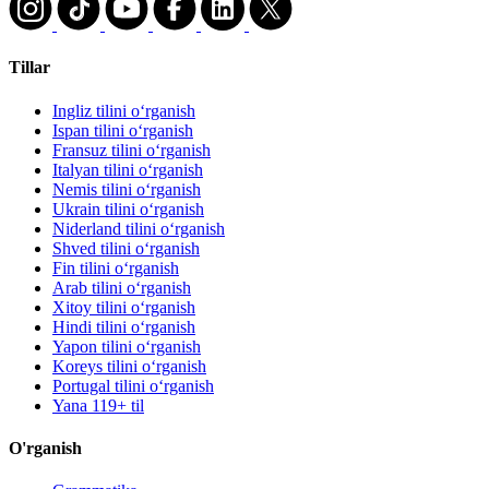
Tillar
Ingliz tilini oʻrganish
Ispan tilini oʻrganish
Fransuz tilini oʻrganish
Italyan tilini oʻrganish
Nemis tilini oʻrganish
Ukrain tilini oʻrganish
Niderland tilini oʻrganish
Shved tilini oʻrganish
Fin tilini oʻrganish
Arab tilini oʻrganish
Xitoy tilini oʻrganish
Hindi tilini oʻrganish
Yapon tilini oʻrganish
Koreys tilini oʻrganish
Portugal tilini oʻrganish
Yana 119+ til
O'rganish