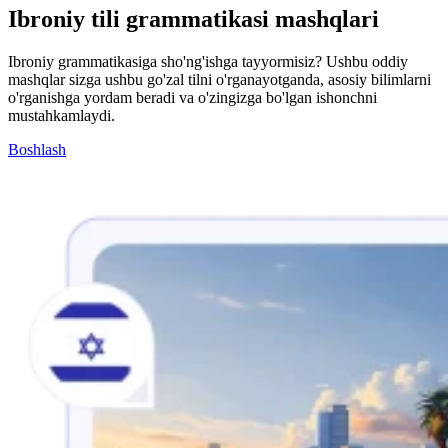
Ibroniy tili grammatikasi mashqlari
Ibroniy grammatikasiga sho'ng'ishga tayyormisiz? Ushbu oddiy
mashqlar sizga ushbu go'zal tilni o'rganayotganda, asosiy bilimlarni
o'rganishga yordam beradi va o'zingizga bo'lgan ishonchni
mustahkamlaydi.
Boshlash