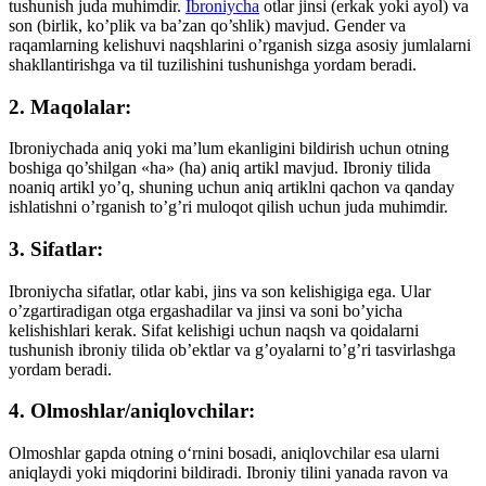
tushunish juda muhimdir.
Ibroniycha
otlar jinsi (erkak yoki ayol) va
son (birlik, ko’plik va ba’zan qo’shlik) mavjud. Gender va
raqamlarning kelishuvi naqshlarini o’rganish sizga asosiy jumlalarni
shakllantirishga va til tuzilishini tushunishga yordam beradi.
2. Maqolalar:
Ibroniychada aniq yoki ma’lum ekanligini bildirish uchun otning
boshiga qo’shilgan «ha» (ha) aniq artikl mavjud. Ibroniy tilida
noaniq artikl yo’q, shuning uchun aniq artiklni qachon va qanday
ishlatishni o’rganish to’g’ri muloqot qilish uchun juda muhimdir.
3. Sifatlar:
Ibroniycha sifatlar, otlar kabi, jins va son kelishigiga ega. Ular
o’zgartiradigan otga ergashadilar va jinsi va soni bo’yicha
kelishishlari kerak. Sifat kelishigi uchun naqsh va qoidalarni
tushunish ibroniy tilida ob’ektlar va g’oyalarni to’g’ri tasvirlashga
yordam beradi.
4. Olmoshlar/aniqlovchilar:
Olmoshlar gapda otning o‘rnini bosadi, aniqlovchilar esa ularni
aniqlaydi yoki miqdorini bildiradi. Ibroniy tilini yanada ravon va