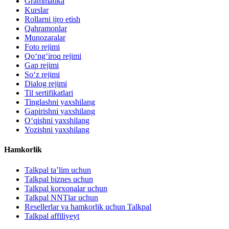
Grammatika
Kurslar
Rollarni ijro etish
Qahramonlar
Munozaralar
Foto rejimi
Qo‘ng‘iroq rejimi
Gap rejimi
So‘z rejimi
Dialog rejimi
Til sertifikatlari
Tinglashni yaxshilang
Gapirishni yaxshilang
O‘qishni yaxshilang
Yozishni yaxshilang
Hamkorlik
Talkpal ta’lim uchun
Talkpal biznes uchun
Talkpal korxonalar uchun
Talkpal NNTlar uchun
Resellerlar va hamkorlik uchun Talkpal
Talkpal affiliyeyt