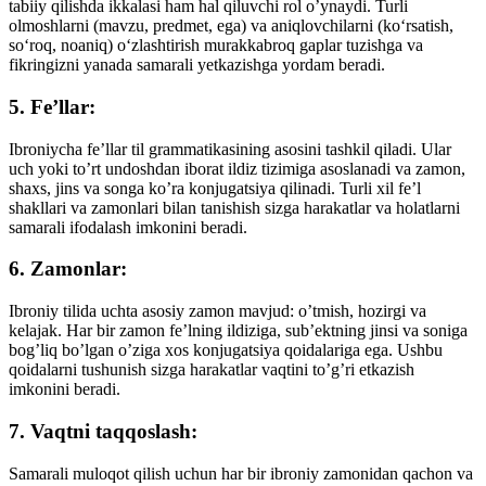
tabiiy qilishda ikkalasi ham hal qiluvchi rol o’ynaydi. Turli
olmoshlarni (mavzu, predmet, ega) va aniqlovchilarni (ko‘rsatish,
so‘roq, noaniq) o‘zlashtirish murakkabroq gaplar tuzishga va
fikringizni yanada samarali yetkazishga yordam beradi.
5. Fe’llar:
Ibroniycha fe’llar til grammatikasining asosini tashkil qiladi. Ular
uch yoki to’rt undoshdan iborat ildiz tizimiga asoslanadi va zamon,
shaxs, jins va songa ko’ra konjugatsiya qilinadi. Turli xil fe’l
shakllari va zamonlari bilan tanishish sizga harakatlar va holatlarni
samarali ifodalash imkonini beradi.
6. Zamonlar:
Ibroniy tilida uchta asosiy zamon mavjud: o’tmish, hozirgi va
kelajak. Har bir zamon fe’lning ildiziga, sub’ektning jinsi va soniga
bog’liq bo’lgan o’ziga xos konjugatsiya qoidalariga ega. Ushbu
qoidalarni tushunish sizga harakatlar vaqtini to’g’ri etkazish
imkonini beradi.
7. Vaqtni taqqoslash:
Samarali muloqot qilish uchun har bir ibroniy zamonidan qachon va