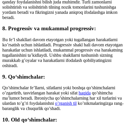
qanday foydalanishni bilish juda muhimdir. Turli zamonlarni
solishtirish va solishtirish tilning nozik tomonlarini tushunishga
yordam beradi va fikringizni yanada aniqroq ifodalashga imkon
beradi.
8. Progressiv va mukammal progressiv:
Bu fe’l shakllari davom etayotgan yoki tugallangan harakatlarni
ko’rsatish uchun ishlatiladi. Progressiv shakl hali davom etayotgan
harakatlar uchun ishlatiladi, mukammal progressiv esa harakatning
tugallanishini ta’kidlaydi. Ushbu shakllarni tushunish sizning
murakkab g’oyalar va harakatlarni ifodalash qobiliyatingizni
oshiradi.
9. Qo‘shimchalar:
Qo’shimchalar fe’llarni, sifatlarni yoki boshqa qo’shimchalarni
o’zgartirib, tasvirlangan harakat yoki sifat
haqida
qo’shimcha
ma’lumot beradi. Ibroniycha qo’shimchalarning har xil turlarini va
ulardan to’g’ri foydalanishni
o’rganish til
ko’nikmalaringizga rang-
baranglik va chuqurlik qo’shadi.
10. Old qo‘shimchalar: