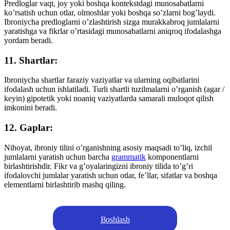
Predloglar vaqt, joy yoki boshqa kontekstdagi munosabatlarni
ko’rsatish uchun otlar, olmoshlar yoki boshqa so’zlarni bog’laydi.
Ibroniycha predloglarni o’zlashtirish sizga murakkabroq jumlalarni
yaratishga va fikrlar o’rtasidagi munosabatlarni aniqroq ifodalashga
yordam beradi.
11. Shartlar:
Ibroniycha shartlar faraziy vaziyatlar va ularning oqibatlarini
ifodalash uchun ishlatiladi. Turli shartli tuzilmalarni o’rganish (agar /
keyin) gipotetik yoki noaniq vaziyatlarda samarali muloqot qilish
imkonini beradi.
12. Gaplar:
Nihoyat, ibroniy tilini o’rganishning asosiy maqsadi to’liq, izchil
jumlalarni yaratish uchun barcha
grammatik
komponentlarni
birlashtirishdir. Fikr va g’oyalaringizni ibroniy tilida to’g’ri
ifodalovchi jumlalar yaratish uchun otlar, fe’llar, sifatlar va boshqa
elementlarni birlashtirib mashq qiling.
Boshlash