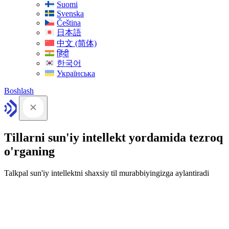
Suomi
Svenska
Čeština
日本語
中文 (简体)
हिंदी
한국어
Українська
Boshlash
Tillarni sun'iy intellekt yordamida tezroq
o'rganing
Talkpal sun'iy intellektni shaxsiy til murabbiyingizga aylantiradi