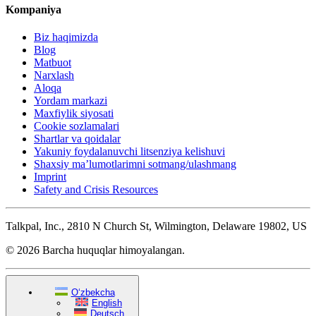
Kompaniya
Biz haqimizda
Blog
Matbuot
Narxlash
Aloqa
Yordam markazi
Maxfiylik siyosati
Cookie sozlamalari
Shartlar va qoidalar
Yakuniy foydalanuvchi litsenziya kelishuvi
Shaxsiy ma’lumotlarimni sotmang/ulashmang
Imprint
Safety and Crisis Resources
Talkpal, Inc., 2810 N Church St, Wilmington, Delaware 19802, US
© 2026 Barcha huquqlar himoyalangan.
O‘zbekcha
English
Deutsch