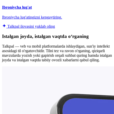
Ibroniycha lug'at
Ibroniycha lug'atingizni kengaytiring.
Talkpal ilovasini yuklab oling
Istalgan joyda, istalgan vaqtda oʻrganing
Talkpal — veb va mobil platformalarda ishlaydigan, sun'iy intellekt
asosidagi til o'rgatuvchidir. Tilni tez va ravon o'rganing, qiziqarli
mavzularda yozish yoki gapirish orqali suhbat quring hamda istalgan
joyda va istalgan vaqtda tabiiy ovozli xabarlarni qabul qiling.