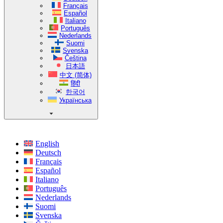
Français
Español
Italiano
Português
Nederlands
Suomi
Svenska
Čeština
日本語
中文 (简体)
हिंदी
한국어
Українська
English
Deutsch
Français
Español
Italiano
Português
Nederlands
Suomi
Svenska