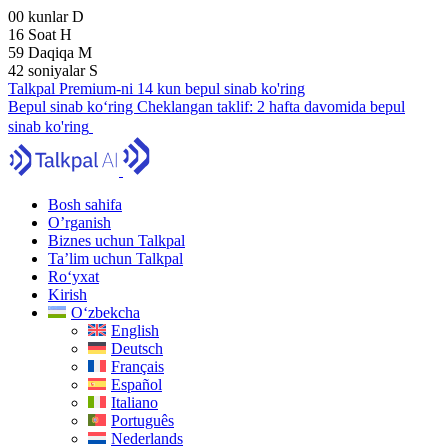
00
kunlar
D
16
Soat
H
59
Daqiqa
M
41
soniyalar
S
Talkpal Premium-ni 14 kun bepul sinab ko'ring
Bepul sinab ko‘ring
Cheklangan taklif:
2 hafta davomida bepul
sinab ko'ring
Bosh sahifa
O’rganish
Biznes uchun Talkpal
Ta’lim uchun Talkpal
Ro‘yxat
Kirish
O‘zbekcha
English
Deutsch
Français
Español
Italiano
Português
Nederlands