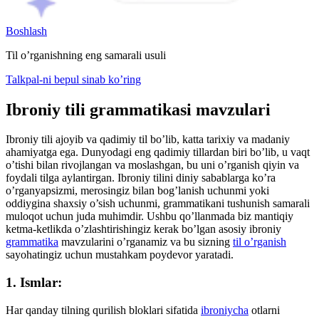
Boshlash
Til o’rganishning eng samarali usuli
Talkpal-ni bepul sinab ko’ring
Ibroniy tili grammatikasi mavzulari
Ibroniy tili ajoyib va ​​qadimiy til bo’lib, katta tarixiy va madaniy
ahamiyatga ega. Dunyodagi eng qadimiy tillardan biri bo’lib, u vaqt
o’tishi bilan rivojlangan va moslashgan, bu uni o’rganish qiyin va
foydali tilga aylantirgan. Ibroniy tilini diniy sabablarga ko’ra
o’rganyapsizmi, merosingiz bilan bog’lanish uchunmi yoki
oddiygina shaxsiy o’sish uchunmi, grammatikani tushunish samarali
muloqot uchun juda muhimdir. Ushbu qo’llanmada biz mantiqiy
ketma-ketlikda o’zlashtirishingiz kerak bo’lgan asosiy ibroniy
grammatika
mavzularini o’rganamiz va bu sizning
til o’rganish
sayohatingiz uchun mustahkam poydevor yaratadi.
1. Ismlar:
Har qanday tilning qurilish bloklari sifatida
ibroniycha
otlarni