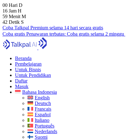
00
Hari
D
16
Jam
H
59
Menit
M
41
Detik
S
Coba Talkpal Premium selama 14 hari secara gratis
Coba gratis
Penawaran terbatas:
Coba gratis selama 2 minggu
Beranda
Pembelajaran
Untuk Bisnis
Untuk Pendidikan
Daftar
Masuk
Bahasa Indonesia
English
Deutsch
Français
Español
Italiano
Português
Nederlands
Suomi