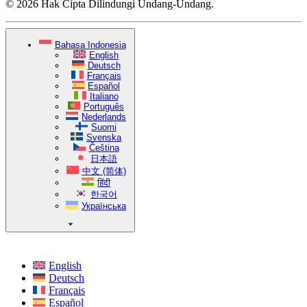
© 2026 Hak Cipta Dilindungi Undang-Undang.
Bahasa Indonesia
English
Deutsch
Français
Español
Italiano
Português
Nederlands
Suomi
Svenska
Čeština
日本語
中文 (简体)
हिंदी
한국어
Українська
English
Deutsch
Français
Español