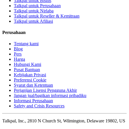
Talkpal untuk Bisnis
Talkpal untuk Perusahaan
Talkpal untuk Nirlaba
Talkpal untuk Reseller & Kemitraan
Talkpal untuk Afiliasi
Perusahaan
Tentang kami
Blog
Pers
Harga
Hubungi Kami
Pusat Bantuan
Kebijakan Privasi
Preferensi Cookie
Syarat dan Ketentuan
Perjanjian Lisensi Pengguna Akhir
Jangan jual/bagikan informasi pribadiku
Informasi Perusahaan
Safety and Crisis Resources
Talkpal, Inc., 2810 N Church St, Wilmington, Delaware 19802, US