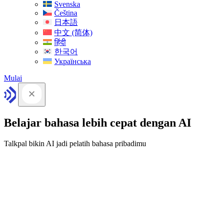
Svenska
Čeština
日本語
中文 (简体)
हिंदी
한국어
Українська
Mulai
Belajar bahasa lebih cepat dengan AI
Talkpal bikin AI jadi pelatih bahasa pribadimu