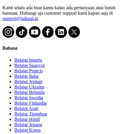
Kami selalu ada buat kamu kalau ada pertanyaan atau butuh
bantuan. Hubungi aja customer support kami kapan saja di
support@talkpal.ai
Bahasa
Belajar Inggris
Belajar Spanyol
Belajar Prancis
Belajar Italia
Belajar Jerman
Belajar Ukraina
Belajar Belanda
Belajar Swedia
Belajar Finlandia
Belajar Arab
Belajar Tionghoa
Belajar Hindi
Belajar Jepang
Belajar Korea