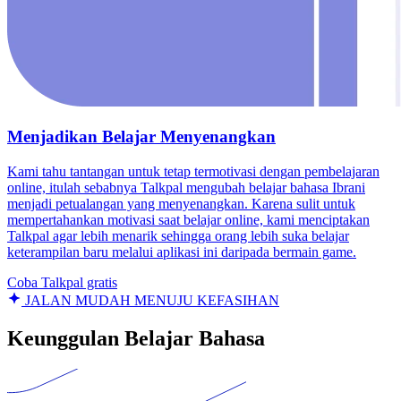
Menjadikan Belajar Menyenangkan
Kami tahu tantangan untuk tetap termotivasi dengan pembelajaran
online, itulah sebabnya Talkpal mengubah belajar bahasa Ibrani
menjadi petualangan yang menyenangkan. Karena sulit untuk
mempertahankan motivasi saat belajar online, kami menciptakan
Talkpal agar lebih menarik sehingga orang lebih suka belajar
keterampilan baru melalui aplikasi ini daripada bermain game.
Coba Talkpal gratis
JALAN MUDAH MENUJU KEFASIHAN
Keunggulan Belajar Bahasa