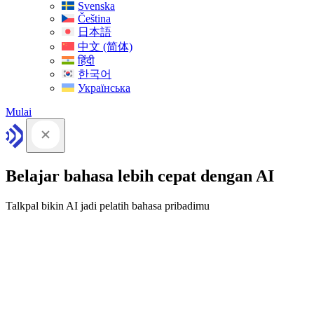
Svenska
Čeština
日本語
中文 (简体)
हिंदी
한국어
Українська
Mulai
Belajar bahasa lebih cepat dengan AI
Talkpal bikin AI jadi pelatih bahasa pribadimu