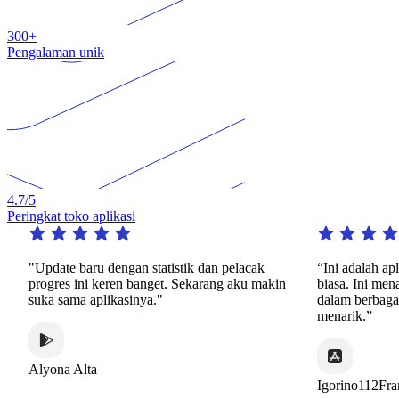
300+
Pengalaman unik
4.7
/5
Peringkat toko aplikasi
"Update baru dengan statistik dan pelacak
“Ini adalah aplikas
progres ini keren banget. Sekarang aku makin
biasa. Ini menawark
suka sama aplikasinya."
dalam berbagai mac
menarik.”
Alyona Alta
Igorino112France