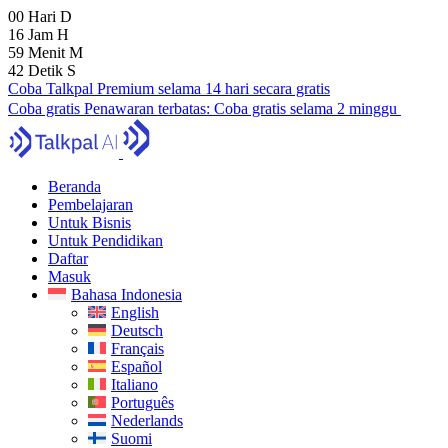
00
Hari
D
16
Jam
H
59
Menit
M
41
Detik
S
Coba Talkpal Premium selama 14 hari secara gratis
Coba gratis
Penawaran terbatas:
Coba gratis selama 2 minggu
Beranda
Pembelajaran
Untuk Bisnis
Untuk Pendidikan
Daftar
Masuk
Bahasa Indonesia
English
Deutsch
Français
Español
Italiano
Português
Nederlands
Suomi