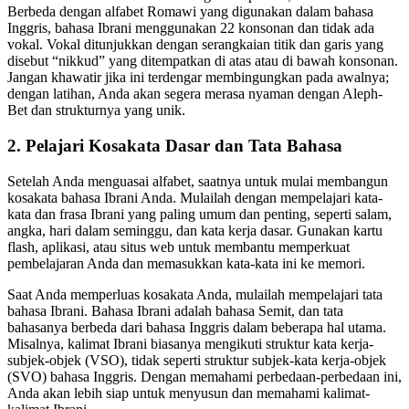
Berbeda dengan alfabet Romawi yang digunakan dalam bahasa
Inggris, bahasa Ibrani menggunakan 22 konsonan dan tidak ada
vokal. Vokal ditunjukkan dengan serangkaian titik dan garis yang
disebut “nikkud” yang ditempatkan di atas atau di bawah konsonan.
Jangan khawatir jika ini terdengar membingungkan pada awalnya;
dengan latihan, Anda akan segera merasa nyaman dengan Aleph-
Bet dan strukturnya yang unik.
2. Pelajari Kosakata Dasar dan Tata Bahasa
Setelah Anda menguasai alfabet, saatnya untuk mulai membangun
kosakata bahasa Ibrani Anda. Mulailah dengan mempelajari kata-
kata dan frasa Ibrani yang paling umum dan penting, seperti salam,
angka, hari dalam seminggu, dan kata kerja dasar. Gunakan kartu
flash, aplikasi, atau situs web untuk membantu memperkuat
pembelajaran Anda dan memasukkan kata-kata ini ke memori.
Saat Anda memperluas kosakata Anda, mulailah mempelajari tata
bahasa Ibrani. Bahasa Ibrani adalah bahasa Semit, dan tata
bahasanya berbeda dari bahasa Inggris dalam beberapa hal utama.
Misalnya, kalimat Ibrani biasanya mengikuti struktur kata kerja-
subjek-objek (VSO), tidak seperti struktur subjek-kata kerja-objek
(SVO) bahasa Inggris. Dengan memahami perbedaan-perbedaan ini,
Anda akan lebih siap untuk menyusun dan memahami kalimat-