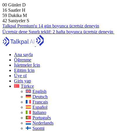
00
Günler
D
16
Saatler
H
59
Dakika
M
40
Saniyeler
S
Talkpal Premium'u 14 gün boyunca ücretsiz deneyin
Ücretsiz dene
Sınırlı teklif:
2 hafta boyunca ücretsiz deneyin
Ana sayfa
Öğrenme
İşletmeler İçin
Eğitim Için
Üye ol
Giriş yap
Türkçe
English
Deutsch
Français
Español
Italiano
Português
Nederlands
Suomi