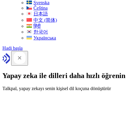
Svenska
Čeština
日本語
中文 (简体)
हिंदी
한국어
Українська
Hadi başla
Yapay zeka ile dilleri daha hızlı öğrenin
Talkpal, yapay zekayı senin kişisel dil koçuna dönüştürür