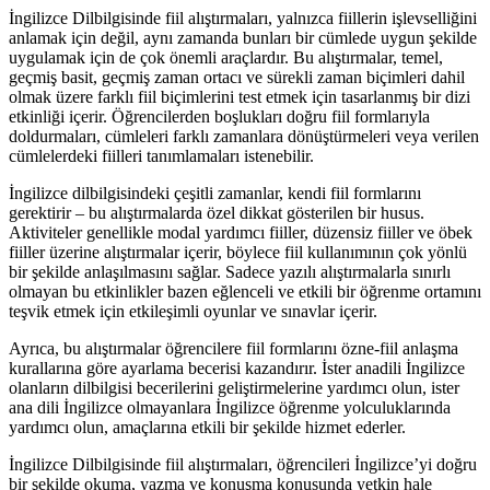
İngilizce Dilbilgisinde fiil alıştırmaları, yalnızca fiillerin işlevselliğini
anlamak için değil, aynı zamanda bunları bir cümlede uygun şekilde
uygulamak için de çok önemli araçlardır. Bu alıştırmalar, temel,
geçmiş basit, geçmiş zaman ortacı ve sürekli zaman biçimleri dahil
olmak üzere farklı fiil biçimlerini test etmek için tasarlanmış bir dizi
etkinliği içerir. Öğrencilerden boşlukları doğru fiil formlarıyla
doldurmaları, cümleleri farklı zamanlara dönüştürmeleri veya verilen
cümlelerdeki fiilleri tanımlamaları istenebilir.
İngilizce dilbilgisindeki çeşitli zamanlar, kendi fiil formlarını
gerektirir – bu alıştırmalarda özel dikkat gösterilen bir husus.
Aktiviteler genellikle modal yardımcı fiiller, düzensiz fiiller ve öbek
fiiller üzerine alıştırmalar içerir, böylece fiil kullanımının çok yönlü
bir şekilde anlaşılmasını sağlar. Sadece yazılı alıştırmalarla sınırlı
olmayan bu etkinlikler bazen eğlenceli ve etkili bir öğrenme ortamını
teşvik etmek için etkileşimli oyunlar ve sınavlar içerir.
Ayrıca, bu alıştırmalar öğrencilere fiil formlarını özne-fiil anlaşma
kurallarına göre ayarlama becerisi kazandırır. İster anadili İngilizce
olanların dilbilgisi becerilerini geliştirmelerine yardımcı olun, ister
ana dili İngilizce olmayanlara İngilizce öğrenme yolculuklarında
yardımcı olun, amaçlarına etkili bir şekilde hizmet ederler.
İngilizce Dilbilgisinde fiil alıştırmaları, öğrencileri İngilizce’yi doğru
bir şekilde okuma, yazma ve konuşma konusunda yetkin hale