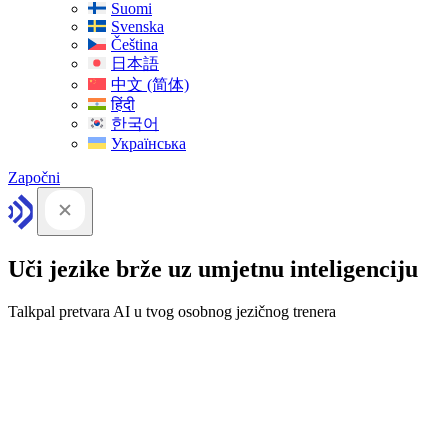
Suomi
Svenska
Čeština
日本語
中文 (简体)
हिंदी
한국어
Українська
Započni
Uči jezike brže uz umjetnu inteligenciju
Talkpal pretvara AI u tvog osobnog jezičnog trenera