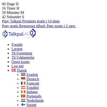
00
Dage
D
16
Timer
H
59
Minutter
M
40
Sekunder
S
Prøv Talkpal Premium gratis i 14 dage
Prøv gratis
Begrænset tilbud:
Prøv gratis i 2 uger
Forside
Læring
Til Forretning
Til Uddannelse
Opret konto
Log ind
Dansk
English
Deutsch
Français
Español
Italiano
Português
Nederlands
Suomi