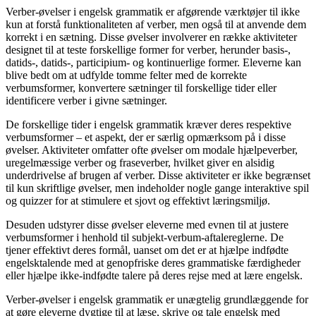
Verber-øvelser i engelsk grammatik er afgørende værktøjer til ikke
kun at forstå funktionaliteten af verber, men også til at anvende dem
korrekt i en sætning. Disse øvelser involverer en række aktiviteter
designet til at teste forskellige former for verber, herunder basis-,
datids-, datids-, participium- og kontinuerlige former. Eleverne kan
blive bedt om at udfylde tomme felter med de korrekte
verbumsformer, konvertere sætninger til forskellige tider eller
identificere verber i givne sætninger.
De forskellige tider i engelsk grammatik kræver deres respektive
verbumsformer – et aspekt, der er særlig opmærksom på i disse
øvelser. Aktiviteter omfatter ofte øvelser om modale hjælpeverber,
uregelmæssige verber og fraseverber, hvilket giver en alsidig
underdrivelse af brugen af verber. Disse aktiviteter er ikke begrænset
til kun skriftlige øvelser, men indeholder nogle gange interaktive spil
og quizzer for at stimulere et sjovt og effektivt læringsmiljø.
Desuden udstyrer disse øvelser eleverne med evnen til at justere
verbumsformer i henhold til subjekt-verbum-aftalereglerne. De
tjener effektivt deres formål, uanset om det er at hjælpe indfødte
engelsktalende med at genopfriske deres grammatiske færdigheder
eller hjælpe ikke-indfødte talere på deres rejse med at lære engelsk.
Verber-øvelser i engelsk grammatik er unægtelig grundlæggende for
at gøre eleverne dygtige til at læse, skrive og tale engelsk med