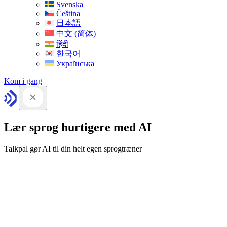
Svenska
Čeština
日本語
中文 (简体)
हिंदी
한국어
Українська
Kom i gang
Lær sprog hurtigere med AI
Talkpal gør AI til din helt egen sprogtræner