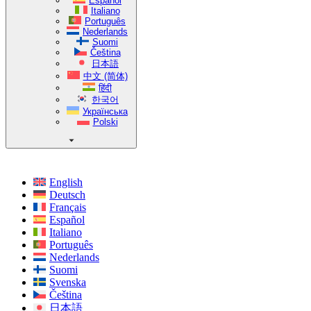
Español
Italiano
Português
Nederlands
Suomi
Čeština
日本語
中文 (简体)
हिंदी
한국어
Українська
Polski
English
Deutsch
Français
Español
Italiano
Português
Nederlands
Suomi
Svenska
Čeština
日本語