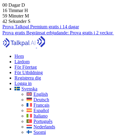
00
Dagar
D
16
Timmar
H
59
Minuter
M
41
Sekunder
S
Prova Talkpal Premium gratis i 14 dagar
Prova gratis
Begränsat erbjudande:
Prova gratis i 2 veckor
Hem
Lärdom
För Företag
För Utbildning
Registrera dig
Logga in
Svenska
English
Deutsch
Français
Español
Italiano
Português
Nederlands
Suomi