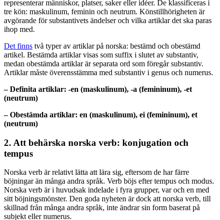
representerar människor, platser, saker eller idéer. De klassificeras i
tre kön: maskulinum, feminin och neutrum. Könstillhörigheten är
avgörande för substantivets ändelser och vilka artiklar det ska paras
ihop med.
Det finns
två typer av artiklar på norska: bestämd och obestämd
artikel. Bestämda artiklar visas som suffix i slutet av substantiv,
medan obestämda artiklar är separata ord som föregår substantiv.
Artiklar måste överensstämma med substantiv i genus och numerus.
– Definita artiklar: -en (maskulinum), -a (femininum), -et
(neutrum)
– Obestämda artiklar: en (maskulinum), ei (femininum), et
(neutrum)
2. Att behärska norska verb: konjugation och
tempus
Norska verb är relativt lätta att lära sig, eftersom de har färre
böjningar än många andra språk. Verb böjs efter tempus och modus.
Norska verb är i huvudsak indelade i fyra grupper, var och en med
sitt böjningsmönster. Den goda nyheten är dock att norska verb, till
skillnad från många andra språk, inte ändrar sin form baserat på
subjekt eller numerus.