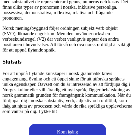
med substantivet de representerar i genus, numerus och kasus. Det
finns olika typer av pronomen i norska, inklusive personliga,
possessiva, demonstrativa, reflexiva, relativa och frågande
pronomen.
Norsk meningsbyggnad följer ordningen subjekt-verb-objekt
(SVO), liknande engelskan. Men den använder också en
verbsekundsregel (V2) där verbet vanligtvis upptar den andra
positionen i huvudsatser. Att förstå och öva norsk ordföljd är viktigt
för att uppnå flytande språk.
Slutsats
För att uppnå flytande kunskaper i norsk grammatik krävs
engagemang, övning och ett öppet sinne för att utforska språkets
unika egenskaper. Oavsett om du är intresserad av att fördjupa dig i
Norges kultur eller vill lära dig ett nytt språk, lägger behärskning av
norsk grammatik grunden för framgångsrik kommunikation. När du
fördjupar dig i norska substantiv, verb, adjektiv och ordföljd, kom
ihåg att njuta av processen och vårda de rika språkliga upplevelserna
som väntar på dig. Lykke til!
Kom igång