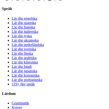
Språk
Lär dig engelska
Lär dig spanska
Lär dig franska
Lär dig italienska
Lär dig tyska
Lär dig ukrainska
Lär dig nederländska
Lär dig svenska
Lär dig finska
Lär dig arabiska
Lär dig kinesiska
Lär dig hindi
Lär dig japanska
Lär dig koreanska
Lär dig portugisiska
119+ fler språk
Lärdom
Grammatik
Kurser