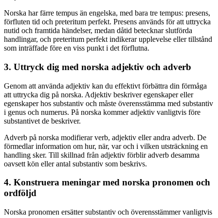
Norska har färre tempus än engelska, med bara tre tempus: presens,
förfluten tid och preteritum perfekt. Presens används för att uttrycka
nutid och framtida händelser, medan dåtid betecknar slutförda
handlingar, och preteritum perfekt indikerar upplevelse eller tillstånd
som inträffade före en viss punkt i det förflutna.
3. Uttryck dig med norska adjektiv och adverb
Genom att använda adjektiv kan du effektivt förbättra din förmåga
att uttrycka dig på norska. Adjektiv beskriver egenskaper eller
egenskaper hos substantiv och måste överensstämma med substantiv
i genus och numerus. På norska kommer adjektiv vanligtvis före
substantivet de beskriver.
Adverb på norska modifierar verb, adjektiv eller andra adverb. De
förmedlar information om hur, när, var och i vilken utsträckning en
handling sker. Till skillnad från adjektiv förblir adverb desamma
oavsett kön eller antal substantiv som beskrivs.
4. Konstruera meningar med norska pronomen och
ordföljd
Norska pronomen ersätter substantiv och överensstämmer vanligtvis