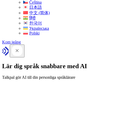
Čeština
日本語
中文 (简体)
हिंदी
한국어
Українська
Polski
Kom igång
Lär dig språk snabbare med AI
Talkpal gör AI till din personliga språklärare