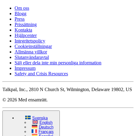
Om oss
Blogg
Press
Prissättning
Kontakta
Hjälpcenter
Integritetspolicy
Cookieinställningar
Allmänna villkor
Slutanvändaravtal
Sälj eller dela inte min personliga information
Impressum
Safety and Crisis Resources
Talkpal, Inc., 2810 N Church St, Wilmington, Delaware 19802, US
© 2026 Med ensamrätt.
Svenska
English
Deutsch
Français