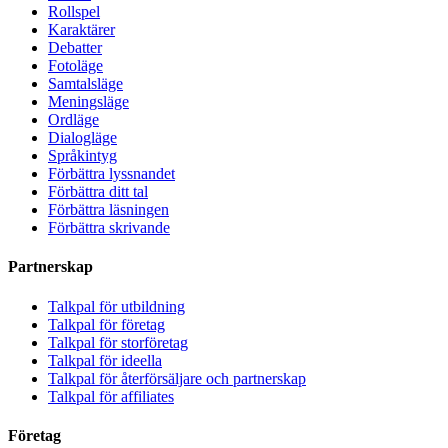
Rollspel
Karaktärer
Debatter
Fotoläge
Samtalsläge
Meningsläge
Ordläge
Dialogläge
Språkintyg
Förbättra lyssnandet
Förbättra ditt tal
Förbättra läsningen
Förbättra skrivande
Partnerskap
Talkpal för utbildning
Talkpal för företag
Talkpal för storföretag
Talkpal för ideella
Talkpal för återförsäljare och partnerskap
Talkpal för affiliates
Företag