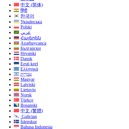
中文 (简体)
हिंदी
한국어
Українська
Polski
عربي
Հայերեն
Azərbaycanca
Български
Hrvatski
Dansk
Eesti keel
Ελληνικά
עִברִית
Magyar
Latviski
Lietuvių
Norsk
Türkçe
Bosanski
中文 (繁體)
Galician
Íslenskur
Bahasa Indonesia