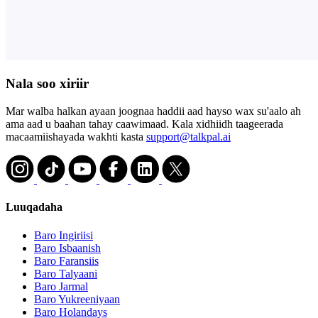
Nala soo xiriir
Mar walba halkan ayaan joognaa haddii aad hayso wax su'aalo ah
ama aad u baahan tahay caawimaad. Kala xidhiidh taageerada
macaamiishayada wakhti kasta
support@talkpal.ai
Luuqadaha
Baro Ingiriisi
Baro Isbaanish
Baro Faransiis
Baro Talyaani
Baro Jarmal
Baro Yukreeniyaan
Baro Holandays