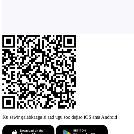
Ku sawir qalabkaaga si aad ugu soo dejiso iOS ama Android