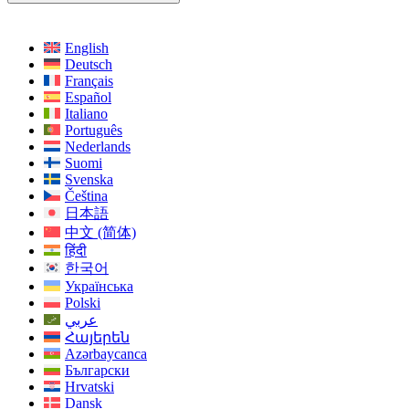
English
Deutsch
Français
Español
Italiano
Português
Nederlands
Suomi
Svenska
Čeština
日本語
中文 (简体)
हिंदी
한국어
Українська
Polski
عربي
Հայերեն
Azərbaycanca
Български
Hrvatski
Dansk