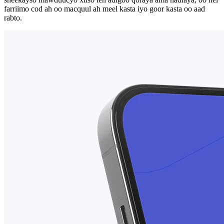
farriimo cod ah oo macquul ah meel kasta iyo goor kasta oo aad
rabto.