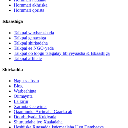
Horumari akhriska
Horumari qorista
Iskaashiga
Talkpal waxbarashada
Talkpal ganacsiga
Talkpal shirkadaha
Talkpal ee NGO-yada
Talkpal oo loogu talagalay Iibiyeyaasha & Iskaashiga
Talkpal affiliate
Shirkadda
Nagu saabsan
Blog
Warbaahinta
Qiimaynta
La xiriir
Xarunta Caawinta
Qaanuunka Arrimaha Gaarka ah
Doorbidyada Kukiyada
Shuruudaha iyo Xaaladaha
Heshiiska Ruqsadda Isticmaalaha Ugu Dambeeya