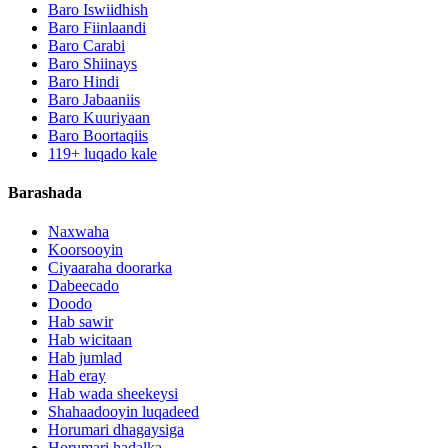
Baro Iswiidhish
Baro Fiinlaandi
Baro Carabi
Baro Shiinays
Baro Hindi
Baro Jabaaniis
Baro Kuuriyaan
Baro Boortaqiis
119+ luqado kale
Barashada
Naxwaha
Koorsooyin
Ciyaaraha doorarka
Dabeecado
Doodo
Hab sawir
Hab wicitaan
Hab jumlad
Hab eray
Hab wada sheekeysi
Shahaadooyin luqadeed
Horumari dhagaysiga
Horumari hadalka