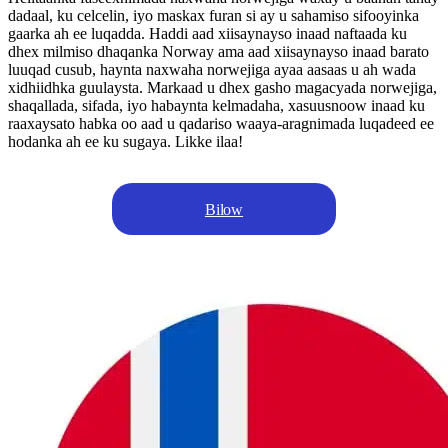
dadaal, ku celcelin, iyo maskax furan si ay u sahamiso sifooyinka
gaarka ah ee luqadda. Haddi aad xiisaynayso inaad naftaada ku
dhex milmiso dhaqanka Norway ama aad xiisaynayso inaad barato
luuqad cusub, haynta naxwaha norwejiga ayaa aasaas u ah wada
xidhiidhka guulaysta. Markaad u dhex gasho magacyada norwejiga,
shaqallada, sifada, iyo habaynta kelmadaha, xasuusnoow inaad ku
raaxaysato habka oo aad u qadariso waaya-aragnimada luqadeed ee
hodanka ah ee ku sugaya. Likke ilaa!
Bilow