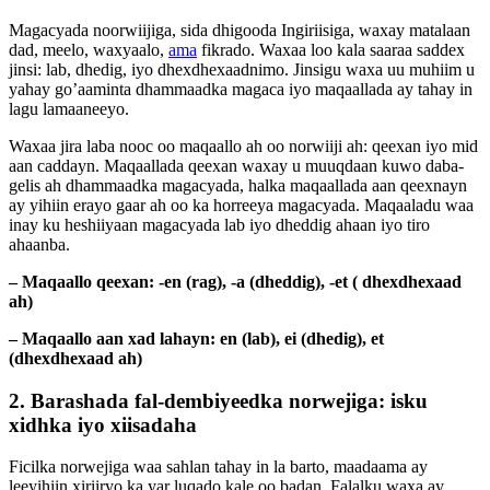
Magacyada noorwiijiga, sida dhigooda Ingiriisiga, waxay matalaan
dad, meelo, waxyaalo,
ama
fikrado. Waxaa loo kala saaraa saddex
jinsi: lab, dhedig, iyo dhexdhexaadnimo. Jinsigu waxa uu muhiim u
yahay go’aaminta dhammaadka magaca iyo maqaallada ay tahay in
lagu lamaaneeyo.
Waxaa jira laba nooc oo maqaallo ah oo norwiiji ah: qeexan iyo mid
aan caddayn. Maqaallada qeexan waxay u muuqdaan kuwo daba-
gelis ah dhammaadka magacyada, halka maqaallada aan qeexnayn
ay yihiin erayo gaar ah oo ka horreeya magacyada. Maqaaladu waa
inay ku heshiiyaan magacyada lab iyo dheddig ahaan iyo tiro
ahaanba.
– Maqaallo qeexan: -en (rag), -a (dheddig), -et ( dhexdhexaad
ah)
– Maqaallo aan xad lahayn: en (lab), ei (dhedig), et
(dhexdhexaad ah)
2. Barashada fal-dembiyeedka norwejiga: isku
xidhka iyo xiisadaha
Ficilka norwejiga waa sahlan tahay in la barto, maadaama ay
leeyihiin xiriiryo ka yar luqado kale oo badan. Falalku waxa ay