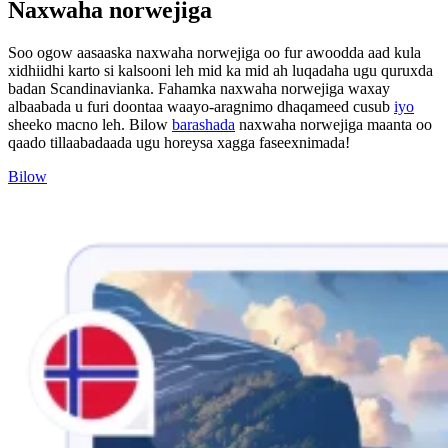
Naxwaha norwejiga
Soo ogow aasaaska naxwaha norwejiga oo fur awoodda aad kula
xidhiidhi karto si kalsooni leh mid ka mid ah luqadaha ugu quruxda
badan Scandinavianka. Fahamka naxwaha norwejiga waxay
albaabada u furi doontaa waayo-aragnimo dhaqameed cusub
iyo
sheeko macno leh. Bilow
barashada
naxwaha norwejiga maanta oo
qaado tillaabadaada ugu horeysa xagga faseexnimada!
Bilow