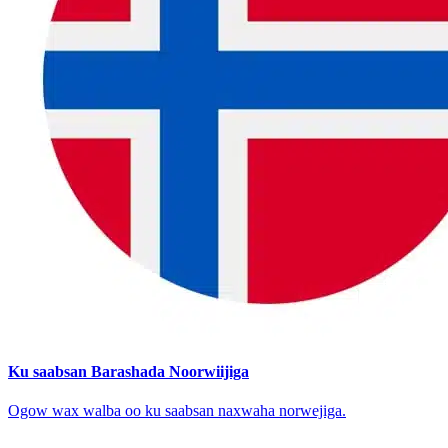
Ku saabsan Barashada Noorwiijiga
Ogow wax walba oo ku saabsan naxwaha norwejiga.