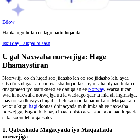
Bilow
Habka ugu hufan ee lagu barto luqadda
Isku day Talkpal bilaash
U gal Naxwaha norwejiga: Hage
Dhamaystiran
Noorwiiji, oo ah luqad soo jiidasho leh oo soo jiidasho leh, ayaa
siisa fursad gaar ah bartayaasha luqadda si ay u sahamiyaan hidaha
dhaqameed iyo taariikheed ee qaniga ah ee
Norway
. Warka fiicani
waa in naxwaha norwejiga uu la wadaago qaar la mid ah Ingiriisiga,
taas oo ka dhigaysa luqad la heli karo oo la baran karo. Maqaalkani
wuxuu kugu
hagi
doonaa dhinacyada muhiimka ah ee naxwaha
norwejiga, isagoo hubinaya inaad dhisto aasaas adag oo aad luqadda
si kalsooni leh u qabsato.
1. Qabashada Magacyada iyo Maqaallada
norwejiga