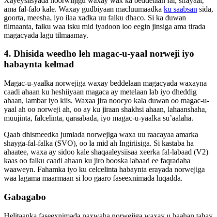
Xayeysiisyada noorwiijigu waxay wax ka beddelaan fal, sifayaal,
ama fal-falo kale. Waxay gudbiyaan macluumaadka
ku saabsan
sida,
goorta, meesha, iyo ilaa xadka uu falku dhaco. Si ka duwan
tilmaanta, falku waa isku mid iyadoon loo eegin jinsiga ama tirada
magacyada lagu tilmaamay.
4. Dhisida weedho leh magac-u-yaal norweji iyo
habaynta kelmad
Magac-u-yaalka norwejiga waxay beddelaan magacyada waxayna
caadi ahaan ku heshiiyaan magaca ay metelaan lab iyo dheddig
ahaan, lambar iyo kiis. Waxaa jira noocyo kala duwan oo magac-u-
yaal ah oo norweji ah, oo ay ku jiraan shakhsi ahaan, lahaanshaha,
muujinta, falcelinta, qaraabada, iyo magac-u-yaalka su’aalaha.
Qaab dhismeedka jumlada norwejiga waxa uu raacayaa amarka
shayga-fal-falka (SVO), oo la mid ah Ingiriisiga. Si kastaba ha
ahaatee, waxa ay sidoo kale shaqaaleysiisaa xeerka fal-labaad (V2)
kaas oo falku caadi ahaan ku jiro booska labaad ee faqradaha
waaweyn. Fahamka iyo ku celcelinta habaynta erayada norwejiga
waa lagama maarmaan si loo gaaro faseexnimada luqadda.
Gabagabo
Helitaanka faseexnimada naxwaha norwejiga waxay u baahan tahay