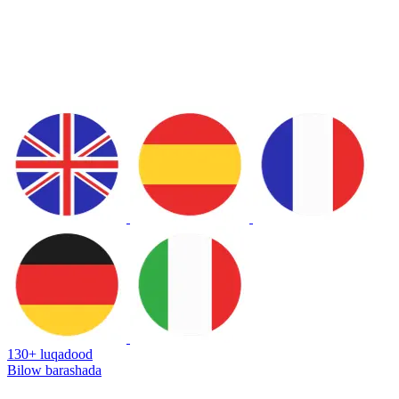
130+ luqadood
Bilow barashada