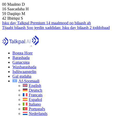
00
Maalmo
D
16
Saacadaha
H
59
Daqiiqo
M
41
Ilbiriqsi
S
Isku day Talkpal Premium 14 maalmood oo bilaash ah
Tijaabi bilaash
Soo jeedin xaddidan:
Isku day bilaash 2 toddobaad
Bogga Hore
Barashada
Ganacsiga
Waxbarashada
Isdiiwaangelin
Gal gudaha
Af-Soomaali
English
Deutsch
Français
Español
Italiano
Português
Nederlands