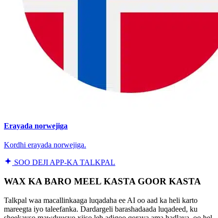
Erayada norwejiga
Kordhi erayada norwejiga.
SOO DEJI APP-KA TALKPAL
WAX KA BARO MEEL KASTA GOOR KASTA
Talkpal waa macallinkaaga luqadaha ee AI oo aad ka heli karto
mareegta iyo taleefanka. Dardargeli barashadaada luqadeed, ku
sheekayso mawduucyo xiiso leh adigoo qoraya ama hadlaya, oo hel