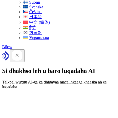
Suomi
Svenska
Čeština
日本語
中文 (简体)
हिंदी
한국어
Українська
Bilow
Si dhakhso leh u baro luqadaha AI
Talkpal wuxuu AI-ga ka dhigayaa macalinkaaga khaaska ah ee
luqadaha