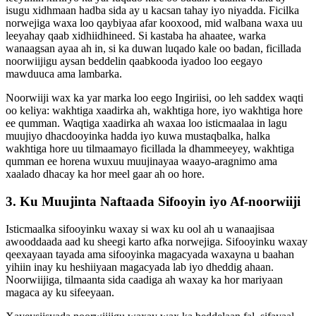
isugu xidhmaan hadba sida ay u kacsan tahay iyo niyadda. Ficilka
norwejiga waxa loo qaybiyaa afar kooxood, mid walbana waxa uu
leeyahay qaab xidhiidhineed. Si kastaba ha ahaatee, warka
wanaagsan ayaa ah in, si ka duwan luqado kale oo badan, ficillada
noorwiijigu aysan beddelin qaabkooda iyadoo loo eegayo
mawduuca ama lambarka.
Noorwiiji wax ka yar marka loo eego Ingiriisi, oo leh saddex waqti
oo keliya: wakhtiga xaadirka ah, wakhtiga hore, iyo wakhtiga hore
ee qumman. Waqtiga xaadirka ah waxaa loo isticmaalaa in lagu
muujiyo dhacdooyinka hadda iyo kuwa mustaqbalka, halka
wakhtiga hore uu tilmaamayo ficillada la dhammeeyey, wakhtiga
qumman ee horena wuxuu muujinayaa waayo-aragnimo ama
xaalado dhacay ka hor meel gaar ah oo hore.
3. Ku Muujinta Naftaada Sifooyin iyo Af-noorwiiji
Isticmaalka sifooyinku waxay si wax ku ool ah u wanaajisaa
awooddaada aad ku sheegi karto afka norwejiga. Sifooyinku waxay
qeexayaan tayada ama sifooyinka magacyada waxayna u baahan
yihiin inay ku heshiiyaan magacyada lab iyo dheddig ahaan.
Noorwiijiga, tilmaanta sida caadiga ah waxay ka hor mariyaan
magaca ay ku sifeeyaan.