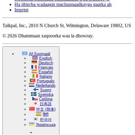
Ha iibin/ha wadaagin macluumaadkayga gaarka ah
Imprint
Talkpal, Inc., 2810 N Church St, Wilmington, Delaware 19802, US
© 2026 Dhammaan xaqsoorka waa la dhowray.
Af-Soomaali
English
Deutsch
Français
Español
Italiano
Português
Nederlands
Suomi
Svenska
Čeština
日本語
中文 (简体)
हिंदी
한국어
Українська