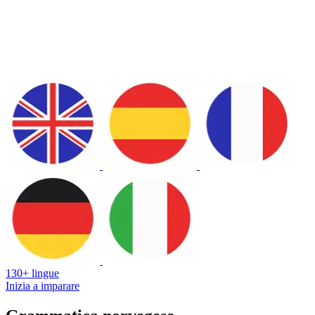
130+ lingue
Inizia a imparare