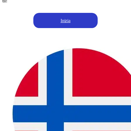
til!
Inizia