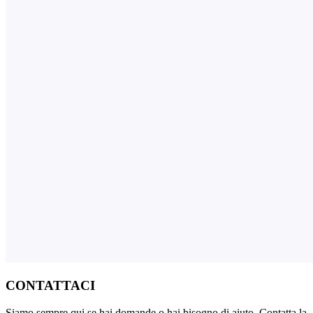
CONTATTACI
Siamo sempre qui se hai domande o hai bisogno di aiuto. Contatta la