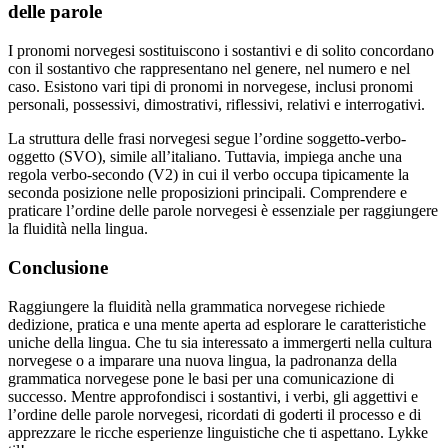
delle parole
I pronomi norvegesi sostituiscono i sostantivi e di solito concordano
con il sostantivo che rappresentano nel genere, nel numero e nel
caso. Esistono vari tipi di pronomi in norvegese, inclusi pronomi
personali, possessivi, dimostrativi, riflessivi, relativi e interrogativi.
La struttura delle frasi norvegesi segue l’ordine soggetto-verbo-
oggetto (SVO), simile all’italiano. Tuttavia, impiega anche una
regola verbo-secondo (V2) in cui il verbo occupa tipicamente la
seconda posizione nelle proposizioni principali. Comprendere e
praticare l’ordine delle parole norvegesi è essenziale per raggiungere
la fluidità nella lingua.
Conclusione
Raggiungere la fluidità nella grammatica norvegese richiede
dedizione, pratica e una mente aperta ad esplorare le caratteristiche
uniche della lingua. Che tu sia interessato a immergerti nella cultura
norvegese o a imparare una nuova lingua, la padronanza della
grammatica norvegese pone le basi per una comunicazione di
successo. Mentre approfondisci i sostantivi, i verbi, gli aggettivi e
l’ordine delle parole norvegesi, ricordati di goderti il processo e di
apprezzare le ricche esperienze linguistiche che ti aspettano. Lykke