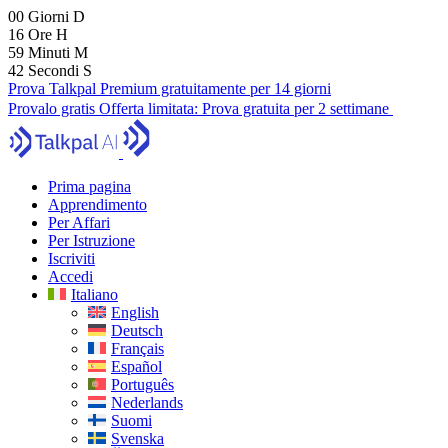
00
Giorni
D
16
Ore
H
59
Minuti
M
41
Secondi
S
Prova Talkpal Premium gratuitamente per 14 giorni
Provalo gratis
Offerta limitata:
Prova gratuita per 2 settimane
Prima pagina
Apprendimento
Per Affari
Per Istruzione
Iscriviti
Accedi
Italiano
English
Deutsch
Français
Español
Português
Nederlands
Suomi
Svenska