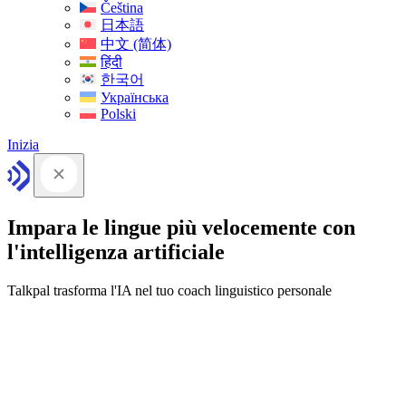
Čeština
日本語
中文 (简体)
हिंदी
한국어
Українська
Polski
Inizia
Impara le lingue più velocemente con
l'intelligenza artificiale
Talkpal trasforma l'IA nel tuo coach linguistico personale