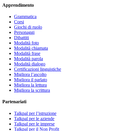
Apprendimento
Grammatica
Corsi
Giochi di ruolo
Personaggi
Dibattiti
Modalità foto
Modalità chiamata
Modalità frase
Modalità parola
Modalità dialogo
Certificazioni linguistiche
Migliora l’ascolto
Migliora il parlato
Migliora la lettura
Migliora la scrittura
Partenariati
Talkpal per l’istruzione
Talkpal per le aziende
Talkpal per le imprese
Talkpal per il Non Profit