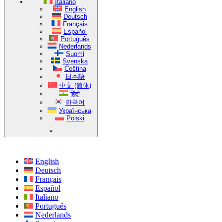
Italiano
English
Deutsch
Français
Español
Português
Nederlands
Suomi
Svenska
Čeština
日本語
中文 (简体)
हिंदी
한국어
Українська
Polski
English
Deutsch
Français
Español
Italiano
Português
Nederlands