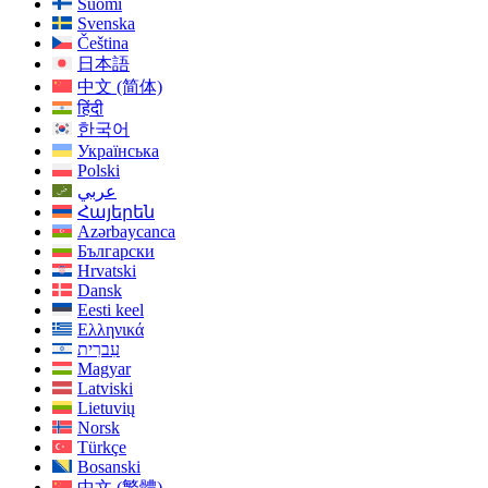
Suomi
Svenska
Čeština
日本語
中文 (简体)
हिंदी
한국어
Українська
Polski
عربي
Հայերեն
Azərbaycanca
Български
Hrvatski
Dansk
Eesti keel
Ελληνικά
עִברִית
Magyar
Latviski
Lietuvių
Norsk
Türkçe
Bosanski
中文 (繁體)