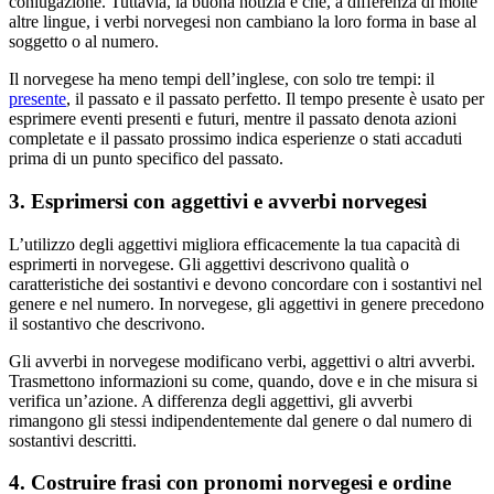
coniugazione. Tuttavia, la buona notizia è che, a differenza di molte
altre lingue, i verbi norvegesi non cambiano la loro forma in base al
soggetto o al numero.
Il norvegese ha meno tempi dell’inglese, con solo tre tempi: il
presente
, il passato e il passato perfetto. Il tempo presente è usato per
esprimere eventi presenti e futuri, mentre il passato denota azioni
completate e il passato prossimo indica esperienze o stati accaduti
prima di un punto specifico del passato.
3. Esprimersi con aggettivi e avverbi norvegesi
L’utilizzo degli aggettivi migliora efficacemente la tua capacità di
esprimerti in norvegese. Gli aggettivi descrivono qualità o
caratteristiche dei sostantivi e devono concordare con i sostantivi nel
genere e nel numero. In norvegese, gli aggettivi in genere precedono
il sostantivo che descrivono.
Gli avverbi in norvegese modificano verbi, aggettivi o altri avverbi.
Trasmettono informazioni su come, quando, dove e in che misura si
verifica un’azione. A differenza degli aggettivi, gli avverbi
rimangono gli stessi indipendentemente dal genere o dal numero di
sostantivi descritti.
4. Costruire frasi con pronomi norvegesi e ordine