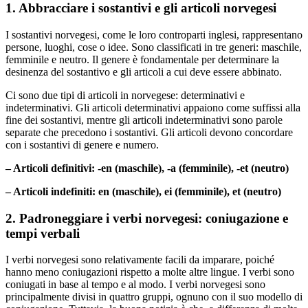
1. Abbracciare i sostantivi e gli articoli norvegesi
I sostantivi norvegesi, come le loro controparti inglesi, rappresentano
persone, luoghi, cose o idee. Sono classificati in tre generi: maschile,
femminile e neutro. Il genere è fondamentale per determinare la
desinenza del sostantivo e gli articoli a cui deve essere abbinato.
Ci sono due tipi di articoli in norvegese: determinativi e
indeterminativi. Gli articoli determinativi appaiono come suffissi alla
fine dei sostantivi, mentre gli articoli indeterminativi sono parole
separate che precedono i sostantivi. Gli articoli devono concordare
con i sostantivi di genere e numero.
– Articoli definitivi: -en (maschile), -a (femminile), -et (neutro)
– Articoli indefiniti: en (maschile), ei (femminile), et (neutro)
2. Padroneggiare i verbi norvegesi: coniugazione e
tempi verbali
I verbi norvegesi sono relativamente facili da imparare, poiché
hanno meno coniugazioni rispetto a molte altre lingue. I verbi sono
coniugati in base al tempo e al modo. I verbi norvegesi sono
principalmente divisi in quattro gruppi, ognuno con il suo modello di