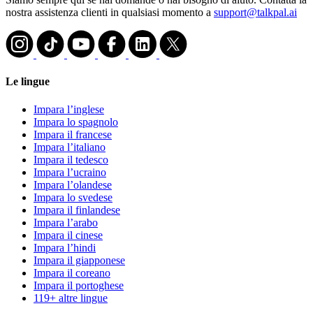
nostra assistenza clienti in qualsiasi momento a
support@talkpal.ai
Le lingue
Impara l’inglese
Impara lo spagnolo
Impara il francese
Impara l’italiano
Impara il tedesco
Impara l’ucraino
Impara l’olandese
Impara lo svedese
Impara il finlandese
Impara l’arabo
Impara il cinese
Impara l’hindi
Impara il giapponese
Impara il coreano
Impara il portoghese
119+ altre lingue