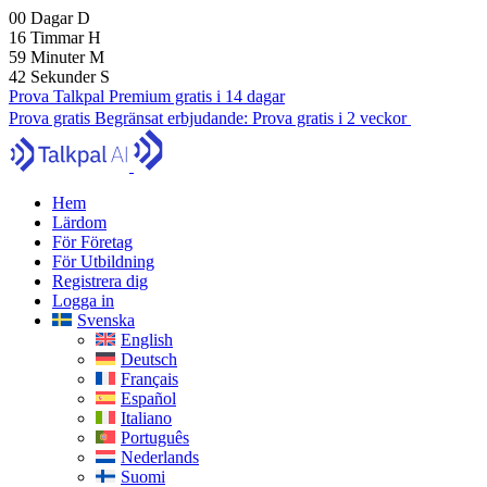
00
Dagar
D
16
Timmar
H
59
Minuter
M
41
Sekunder
S
Prova Talkpal Premium gratis i 14 dagar
Prova gratis
Begränsat erbjudande:
Prova gratis i 2 veckor
Hem
Lärdom
För Företag
För Utbildning
Registrera dig
Logga in
Svenska
English
Deutsch
Français
Español
Italiano
Português
Nederlands
Suomi