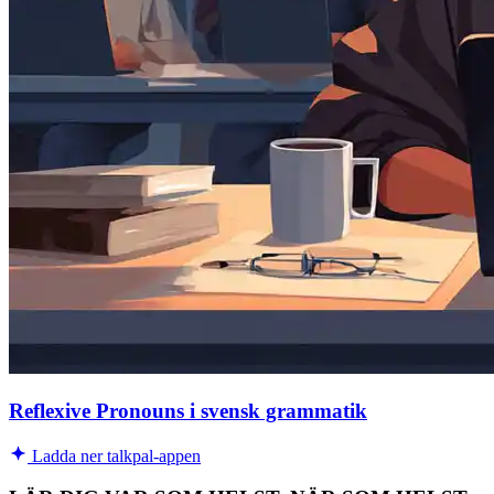
Reflexive Pronouns i svensk grammatik
Ladda ner talkpal-appen