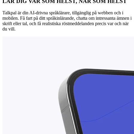
LÄR DIG VAR SOM HELST, NÄR SOM HELST
Talkpal är din AI-drivna språklärare, tillgänglig på webben och i
mobilen. Få fart på ditt språkinlärande, chatta om intressanta ämnen i
skrift eller tal, och få realistiska röstmeddelanden precis var och när
du vill.