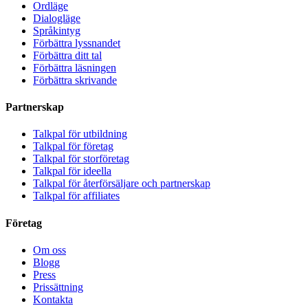
Ordläge
Dialogläge
Språkintyg
Förbättra lyssnandet
Förbättra ditt tal
Förbättra läsningen
Förbättra skrivande
Partnerskap
Talkpal för utbildning
Talkpal för företag
Talkpal för storföretag
Talkpal för ideella
Talkpal för återförsäljare och partnerskap
Talkpal för affiliates
Företag
Om oss
Blogg
Press
Prissättning
Kontakta