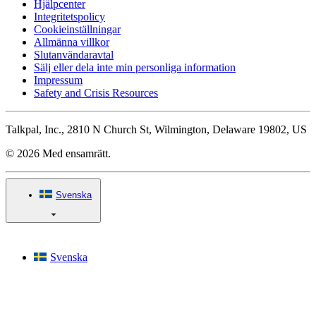
Hjälpcenter
Integritetspolicy
Cookieinställningar
Allmänna villkor
Slutanvändaravtal
Sälj eller dela inte min personliga information
Impressum
Safety and Crisis Resources
Talkpal, Inc., 2810 N Church St, Wilmington, Delaware 19802, US
© 2026 Med ensamrätt.
Svenska
Svenska