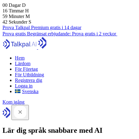
00
Dagar
D
16
Timmar
H
59
Minuter
M
41
Sekunder
S
Prova Talkpal Premium gratis i 14 dagar
Prova gratis
Begränsat erbjudande:
Prova gratis i 2 veckor
Hem
Lärdom
För Företag
För Utbildning
Registrera dig
Logga in
Svenska
Kom igång
Lär dig språk snabbare med AI