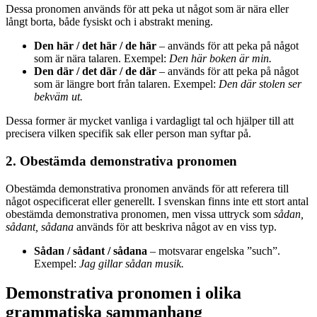
Dessa pronomen används för att peka ut något som är nära eller
långt borta, både fysiskt och i abstrakt mening.
Den här / det här / de här
– används för att peka på något
som är nära talaren. Exempel:
Den här boken är min.
Den där / det där / de där
– används för att peka på något
som är längre bort från talaren. Exempel:
Den där stolen ser
bekväm ut.
Dessa former är mycket vanliga i vardagligt tal och hjälper till att
precisera vilken specifik sak eller person man syftar på.
2. Obestämda demonstrativa pronomen
Obestämda demonstrativa pronomen används för att referera till
något ospecificerat eller generellt. I svenskan finns inte ett stort antal
obestämda demonstrativa pronomen, men vissa uttryck som
sådan,
sådant, sådana
används för att beskriva något av en viss typ.
Sådan / sådant / sådana
– motsvarar engelska ”such”.
Exempel:
Jag gillar sådan musik.
Demonstrativa pronomen i olika
grammatiska sammanhang