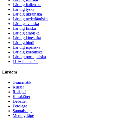
Lär dig italienska
Lär dig tyska
Lär dig ukrainska
Lär dig nederländska
Lär dig svenska
Lär dig finska
Lär dig arabiska
Lär dig kinesiska
Lär dig hindi
Lär dig japanska
Lär dig koreanska
Lär dig portugisiska
119+ fler språk
Lärdom
Grammatik
Kurser
Rollspel
Karaktärer
Debatter
Fotoläge
Samtalsläge
Meningsläge