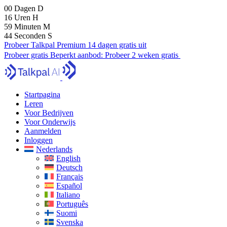
00
Dagen
D
16
Uren
H
59
Minuten
M
43
Seconden
S
Probeer Talkpal Premium 14 dagen gratis uit
Probeer gratis
Beperkt aanbod:
Probeer 2 weken gratis
Startpagina
Leren
Voor Bedrijven
Voor Onderwijs
Aanmelden
Inloggen
Nederlands
English
Deutsch
Français
Español
Italiano
Português
Suomi
Svenska