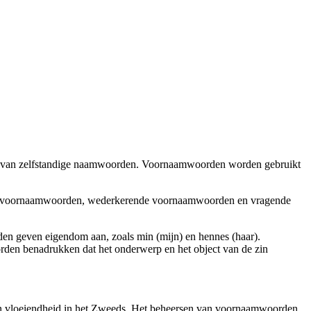
gen van zelfstandige naamwoorden. Voornaamwoorden worden gebruikt
e voornaamwoorden, wederkerende voornaamwoorden en vragende
den geven eigendom aan, zoals min (mijn) en hennes (haar).
rden benadrukken dat het onderwerp en het object van de zin
d en vloeiendheid in het Zweeds. Het beheersen van voornaamwoorden