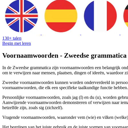
130+ talen
Begin met leren
Voornaamwoorden - Zweedse grammatica
In de Zweedse grammatica zijn voornaamwoorden een belangrijk onde
om te verwijzen naar mensen, plaatsen, dingen of ideeën, waardoor 
Zweedse voornaamwoorden kunnen worden onderverdeeld in persoo
voornaamwoorden, die elk een specifieke taalkundige functie hebben.
Persoonlijke voornaamwoorden, zoals jag (I) en du (u), worden gebru
Aanwijzende voornaamwoorden demonstreren of verwijzen naar iemand 
hetzelfde zijn, zoals sig (zichzelf).
Vragende voornaamwoorden, waaronder vem (wie) en vilken (welke), w
Het begrijpen van het juiste gebruik en de juiste vormen van voorn