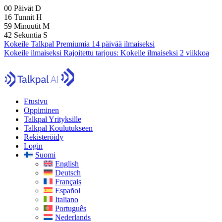
00
Päivät
D
16
Tunnit
H
59
Minuutit
M
40
Sekuntia
S
Kokeile Talkpal Premiumia 14 päivää ilmaiseksi
Kokeile ilmaiseksi
Rajoitettu tarjous:
Kokeile ilmaiseksi 2 viikkoa
Etusivu
Oppiminen
Talkpal Yrityksille
Talkpal Koulutukseen
Rekisteröidy
Login
Suomi
English
Deutsch
Français
Español
Italiano
Português
Nederlands