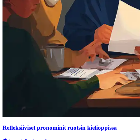
Refleksiiviset pronominit ruotsin kielioppissa