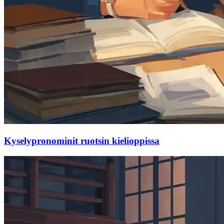
Kyselypronominit ruotsin kielioppissa