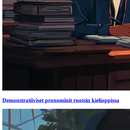
Demonstratiiviset pronominit ruotsin kielioppissa