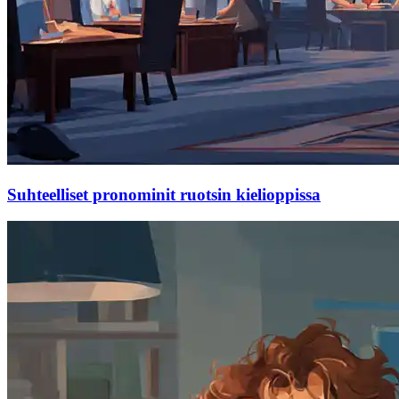
Suhteelliset pronominit ruotsin kielioppissa