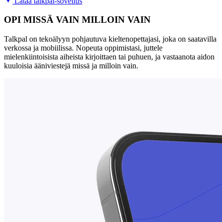
Lataa talkpal-sovellus
OPI MISSÄ VAIN MILLOIN VAIN
Talkpal on tekoälyyn pohjautuva kieltenopettajasi, joka on saatavilla
verkossa ja mobiilissa. Nopeuta oppimistasi, juttele
mielenkiintoisista aiheista kirjoittaen tai puhuen, ja vastaanota aidon
kuuloisia ääniviestejä missä ja milloin vain.