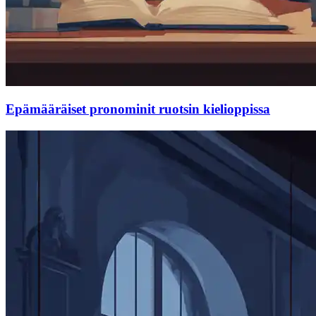
Epämääräiset pronominit ruotsin kielioppissa