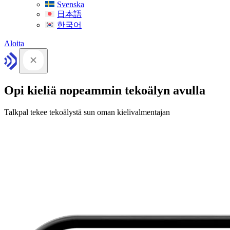
Svenska
日本語
한국어
Aloita
Opi kieliä nopeammin tekoälyn avulla
Talkpal tekee tekoälystä sun oman kielivalmentajan