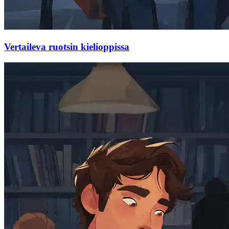
Vertaileva ruotsin kielioppissa