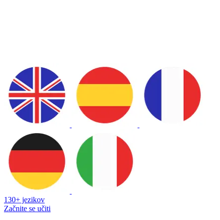
130+ jezikov
Začnite se učiti