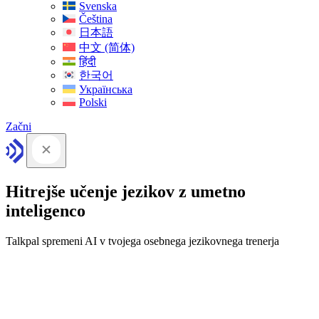
Svenska
Čeština
日本語
中文 (简体)
हिंदी
한국어
Українська
Polski
Začni
Hitrejše učenje jezikov z umetno
inteligenco
Talkpal spremeni AI v tvojega osebnega jezikovnega trenerja