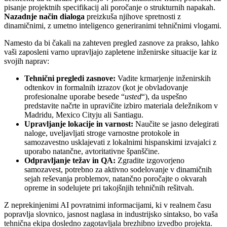
pisanje projektnih specifikacij ali poročanje o strukturnih napakah.
Nazadnje način dialoga
preizkuša njihove spretnosti z
dinamičnimi, z umetno inteligenco generiranimi tehničnimi vlogami.
Namesto da bi čakali na zahteven pregled zasnove za prakso, lahko
vaši zaposleni varno upravljajo zapletene inženirske situacije kar iz
svojih naprav:
Tehnični pregledi zasnove:
Vadite krmarjenje inženirskih
odtenkov in formalnih izrazov (kot je obvladovanje
profesionalne uporabe besede “
usted
“), da uspešno
predstavite načrte in upravičite izbiro materiala deležnikom v
Madridu, Mexico Cityju ali Santiagu.
Upravljanje lokacije in varnost:
Naučite se jasno delegirati
naloge, uveljavljati stroge varnostne protokole in
samozavestno usklajevati z lokalnimi hispanskimi izvajalci z
uporabo natančne, avtoritativne španščine.
Odpravljanje težav in QA:
Zgradite izgovorjeno
samozavest, potrebno za aktivno sodelovanje v dinamičnih
sejah reševanja problemov, natančno poročajte o okvarah
opreme in sodelujete pri takojšnjih tehničnih rešitvah.
Z neprekinjenimi AI povratnimi informacijami, ki v realnem času
popravlja slovnico, jasnost naglasa in industrijsko sintakso, bo vaša
tehnična ekipa dosledno zagotavljala brezhibno izvedbo projekta.