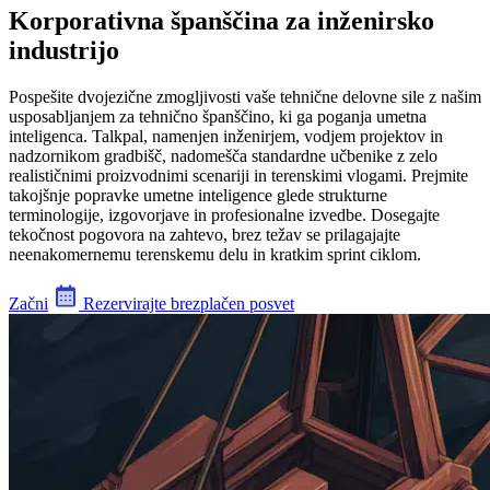
Korporativna španščina za inženirsko
industrijo
Pospešite dvojezične zmogljivosti vaše tehnične delovne sile z našim
usposabljanjem za tehnično španščino, ki ga poganja umetna
inteligenca. Talkpal, namenjen inženirjem, vodjem projektov in
nadzornikom gradbišč, nadomešča standardne učbenike z zelo
realističnimi proizvodnimi scenariji in terenskimi vlogami. Prejmite
takojšnje popravke umetne inteligence glede strukturne
terminologije, izgovorjave in profesionalne izvedbe. Dosegajte
tekočnost pogovora na zahtevo, brez težav se prilagajajte
neenakomernemu terenskemu delu in kratkim sprint ciklom.
Začni
Rezervirajte brezplačen posvet