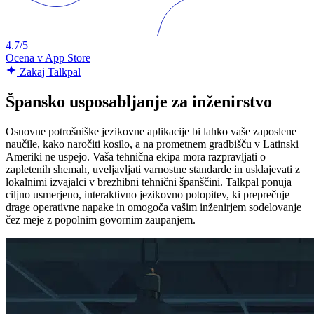
4.7/5
Ocena v App Store
Zakaj Talkpal
Špansko usposabljanje za inženirstvo
Osnovne potrošniške jezikovne aplikacije bi lahko vaše zaposlene
naučile, kako naročiti kosilo, a na prometnem gradbišču v Latinski
Ameriki ne uspejo. Vaša tehnična ekipa mora razpravljati o
zapletenih shemah, uveljavljati varnostne standarde in usklajevati z
lokalnimi izvajalci v brezhibni tehnični španščini. Talkpal ponuja
ciljno usmerjeno, interaktivno jezikovno potopitev, ki preprečuje
drage operativne napake in omogoča vašim inženirjem sodelovanje
čez meje z popolnim govornim zaupanjem.