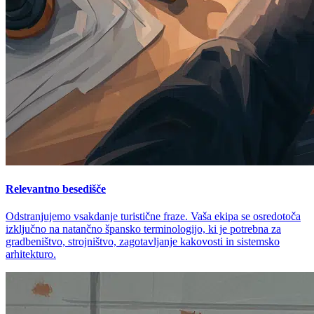
Relevantno besedišče
Odstranjujemo vsakdanje turistične fraze. Vaša ekipa se osredotoča
izključno na natančno špansko terminologijo, ki je potrebna za
gradbeništvo, strojništvo, zagotavljanje kakovosti in sistemsko
arhitekturo.