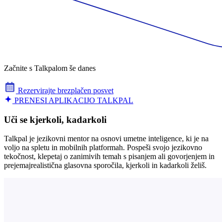
Začnite s Talkpalom še danes
Rezervirajte brezplačen posvet
PRENESI APLIKACIJO TALKPAL
Uči se kjerkoli, kadarkoli
Talkpal je jezikovni mentor na osnovi umetne inteligence, ki je na
voljo na spletu in mobilnih platformah. Pospeši svojo jezikovno
tekočnost, klepetaj o zanimivih temah s pisanjem ali govorjenjem in
prejemajrealistična glasovna sporočila, kjerkoli in kadarkoli želiš.