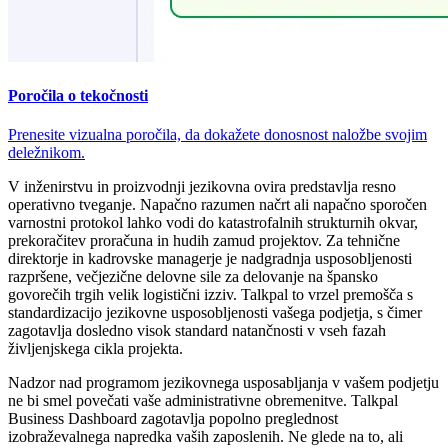
Poročila o tekočnosti
Prenesite vizualna poročila, da dokažete donosnost naložbe svojim
deležnikom.
V inženirstvu in proizvodnji jezikovna ovira predstavlja resno
operativno tveganje. Napačno razumen načrt ali napačno sporočen
varnostni protokol lahko vodi do katastrofalnih strukturnih okvar,
prekoračitev proračuna in hudih zamud projektov. Za tehnične
direktorje in kadrovske managerje je nadgradnja usposobljenosti
razpršene, večjezične delovne sile za delovanje na špansko
govorečih trgih velik logistični izziv. Talkpal to vrzel premošča s
standardizacijo jezikovne usposobljenosti vašega podjetja, s čimer
zagotavlja dosledno visok standard natančnosti v vseh fazah
življenjskega cikla projekta.
Nadzor nad programom jezikovnega usposabljanja v vašem podjetju
ne bi smel povečati vaše administrativne obremenitve. Talkpal
Business Dashboard zagotavlja popolno preglednost
izobraževalnega napredka vaših zaposlenih. Ne glede na to, ali