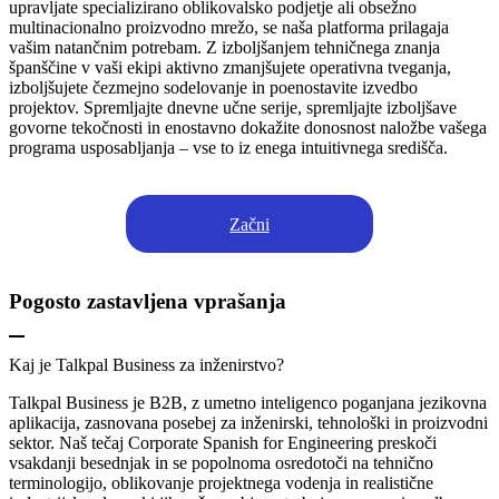
upravljate specializirano oblikovalsko podjetje ali obsežno
multinacionalno proizvodno mrežo, se naša platforma prilagaja
vašim natančnim potrebam. Z izboljšanjem tehničnega znanja
španščine v vaši ekipi aktivno zmanjšujete operativna tveganja,
izboljšujete čezmejno sodelovanje in poenostavite izvedbo
projektov. Spremljajte dnevne učne serije, spremljajte izboljšave
govorne tekočnosti in enostavno dokažite donosnost naložbe vašega
programa usposabljanja – vse to iz enega intuitivnega središča.
Začni
Pogosto zastavljena vprašanja
Kaj je Talkpal Business za inženirstvo?
Talkpal Business je B2B, z umetno inteligenco poganjana jezikovna
aplikacija, zasnovana posebej za inženirski, tehnološki in proizvodni
sektor. Naš tečaj Corporate Spanish for Engineering preskoči
vsakdanji besednjak in se popolnoma osredotoči na tehnično
terminologijo, oblikovanje projektnega vodenja in realistične