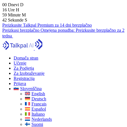
00
Dnevi
D
16
Ure
H
59
Minute
M
41
Sekunde
S
Preizkusite Talkpal Premium za 14 dni brezplačno
Preizkusi brezplačno
Omejena ponudba:
Preizkusite brezplačno za 2
tedna
Domača stran
Učenje
Za Podjetja
Za Izobraževanje
Registracija
Prijava
Slovenščina
English
Deutsch
Français
Español
Italiano
Nederlands
Suomi