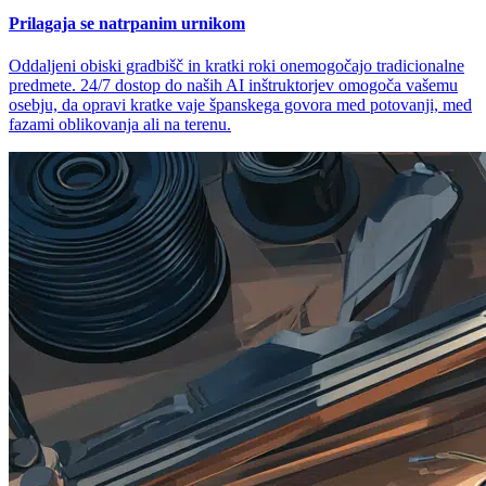
Prilagaja se natrpanim urnikom
Oddaljeni obiski gradbišč in kratki roki onemogočajo tradicionalne
predmete. 24/7 dostop do naših AI inštruktorjev omogoča vašemu
osebju, da opravi kratke vaje španskega govora med potovanji, med
fazami oblikovanja ali na terenu.