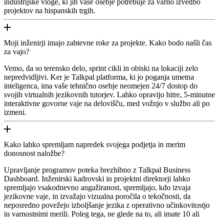
industrijske vloge, ki jih vaše osebje potrebuje za varno izvedbo
projektov na hispanskih trgih.
Moji inženirji imajo zahtevne roke za projekte. Kako bodo našli čas
za vajo?
Vemo, da so terensko delo, sprint cikli in obiski na lokaciji zelo
nepredvidljivi. Ker je Talkpal platforma, ki jo poganja umetna
inteligenca, ima vaše tehnično osebje neomejen 24/7 dostop do
svojih virtualnih jezikovnih tutorjev. Lahko opravijo hitre, 5-minutne
interaktivne govorne vaje na delovišču, med vožnjo v službo ali po
izmeni.
Kako lahko spremljam napredek svojega podjetja in merim
donosnost naložbe?
Upravljanje programov poteka brezhibno z Talkpal Business
Dashboard. Inženirski kadrovski in projektni direktorji lahko
spremljajo vsakodnevno angažiranost, spremljajo, kdo izvaja
jezikovne vaje, in izvažajo vizualna poročila o tekočnosti, da
neposredno povežejo izboljšanje jezika z operativno učinkovitostjo
in varnostnimi merili. Poleg tega, ne glede na to, ali imate 10 ali