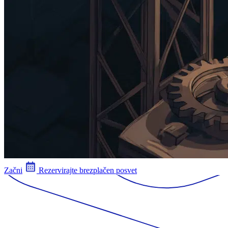
Začni
Rezervirajte brezplačen posvet