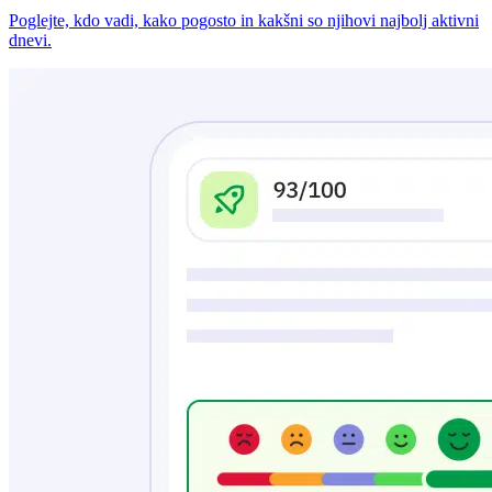
Poglejte, kdo vadi, kako pogosto in kakšni so njihovi najbolj aktivni
dnevi.