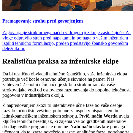
Premagovanje strahu pred govorjenjem
Zagovarjanje strukturnega načrta v drugem jeziku je zastrašujoče. AI
vloge odpravijo strah pred napakami in pomagajo vašim inženirjem
izpiliti tehnično formulacijo, preden predstavijo špansko govorečim
deležnikom.
Realistična praksa za inženirske ekipe
Da bi resnično obvladali tehnično španščino, vaša inženirska ekipa
potrebuje več kot le osnovno učenje slovnice na pamet. Naš
zahteven 52-enotni učni načrt je skrbno strukturiran, da vaše
strokovnjake vodi od osnovnega razumevanja do popolne tekočnosti
pogovora v industrijskem okolju.
Z napredovanjem skozi tri interaktivne učne faze bo vaše osebje
razvilo točno tiste veščine, potrebne za uspeh v hispanskem in
latinskoameriškem inženirskem sektorju. Prvič,
način Worda
uvaja
ključen tehnični besednjak, ki zajema vse od gradbenih materialov
do diagnostike programske opreme.
Nato način stavkov
pomaga
učencem, da te izraze povežejo v jasne, analitične fraze, potrebne za