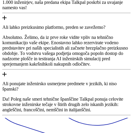
1.000 inženirjev, naša predana ekipa Talkpal poskrbi za uvajanje
namesto vas!
Ali lahko preizkusimo platformo, preden se zavežemo?
Absolutno. Želimo, da iz prve roke vidite vpliv na tehnično
komunikacijo vaše ekipe. Enostavno lahko rezervirate vodeno
predstavitev pri naših specialistih ali začnete brezplačno preizkusno
obdobje. To vodstvu vašega podjetja omogoča popoln dostop do
nadzorne plošče in testiranja AI inženirskih simulacij pred
sprejemanjem kakršnihkoli nakupnih odločitev.
Ali ponujate inženirsko usmerjene predmete v jezikih, ki niso
španski?
Da! Poleg naše smeri tehnične španščine Talkpal ponuja celovite
strokovne inženirske tečaje v štirih drugih zelo iskanih jezikih:
angleščini, francoščini, nemščini in italijanščini.