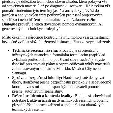
představuje důležitou technickou slovní zásobu, která pokrývá vše
od stavebních materiálů až po diagnostiku softwaru.
Dále režim vět
pomáhá studentům tyto termíny jasně a analyticky převést do
jasných a analytických frází potřebných pro psaní projektových
specifikací nebo hlášení strukturálních vad. Nakonec
režim
Dialogue
prověřuje jejich dovednosti pomocí dynamických, AI
generovaných technických roleplayů.
Místo čekání na náročnou kontrolu návrhu mohou vaši zaměstnanci
bezpečně zvládat složité inženýrské situace přímo ze svých zařízení:
Technické recenze návrhu:
Procvičujte si orientaci v
inženýrských nuancích a formálním formulacím (například
zvládnutí profesionálního používání slova „
usted
„), abyste
úspěšně prezentovali plány a ospravedlňovali výběr materiálů
zainteresovaným stranám v Madridu, Mexico City nebo
Santiagu.
Správa a bezpečnost lokality:
Naučte se jasně delegovat
úkoly, dodržovat přísné bezpečnostní protokoly a sebevědomě
koordinovat s místními hispánskými dodavateli pomocí
přesné, autoritativní španělštiny.
Řešení problémů a kontrola kvality:
Budujte si sebevědomí
potřebné k aktivní účasti na dynamických řešeních problémů,
přesné hlášení poruch zařízení a spolupráci na okamžitých
technických řešeních.