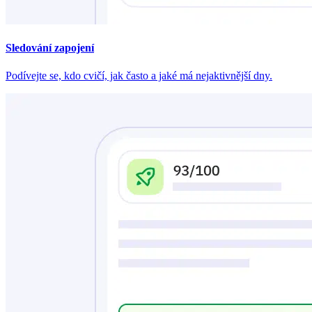
Sledování zapojení
Podívejte se, kdo cvičí, jak často a jaké má nejaktivnější dny.