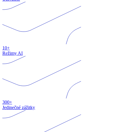
10+
Režimy AI
300+
Jedinečné zážitky