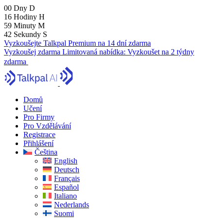
00
Dny
D
16
Hodiny
H
59
Minuty
M
41
Sekundy
S
Vyzkoušejte Talkpal Premium na 14 dní zdarma
Vyzkoušej zdarma
Limitovaná nabídka:
Vyzkoušet na 2 týdny
zdarma
Domů
Učení
Pro Firmy
Pro Vzdělávání
Registrace
Přihlášení
Čeština
English
Deutsch
Français
Español
Italiano
Nederlands
Suomi