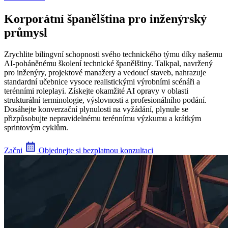
Korporátní španělština pro inženýrský
průmysl
Zrychlite bilingvní schopnosti svého technického týmu díky našemu
AI-poháněnému školení technické španělštiny. Talkpal, navržený
pro inženýry, projektové manažery a vedoucí staveb, nahrazuje
standardní učebnice vysoce realistickými výrobními scénáři a
terénními roleplayi. Získejte okamžité AI opravy v oblasti
strukturální terminologie, výslovnosti a profesionálního podání.
Dosáhejte konverzační plynulosti na vyžádání, plynule se
přizpůsobujte nepravidelnému terénnímu výzkumu a krátkým
sprintovým cyklům.
Začni
Objednejte si bezplatnou konzultaci