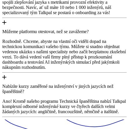
spojili zlepšování jazyka s metrikami provozní efektivity a
bezpečnosti. Navíc, ať už máte 10 nebo 1 000 inženýrů, náš
specializovaný tým Talkpal se postará o onboarding za vás!
Můžeme platformu otestovat, než se zavážeme?
Rozhodně. Chceme, abyste na vlastní oči viděli dopad na
technickou komunikaci vašeho týmu. Můžete si snadno objednat
vedenou ukázku s našimi specialisty nebo začít bezplatnou zkušební
verzi. To dává vedení vaší firmy plný přístup k prozkoumání
dashboardu a testování AI inženýrských simulací před jakýmkoli
nákupním rozhodnutím.
Nabízíte kurzy zaměřené na inženýrství v jiných jazycích než
španělštině?
Ano! Kromě našeho programu Technická španělština nabízí Talkpal
komplexní odborné inženýrské kurzy ve čtyřech dalších velmi
žádaných jazycích: angličtině, francouzštině, němčině a italštině.