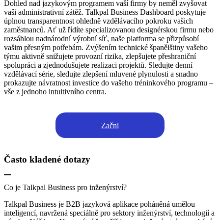
Dohled nad jazykovým programem vaší firmy by neměl zvyšovat
vaši administrativní zátěž. Talkpal Business Dashboard poskytuje
úplnou transparentnost ohledně vzdělávacího pokroku vašich
zaměstnanců. Ať už řídíte specializovanou designérskou firmu nebo
rozsáhlou nadnárodní výrobní síť, naše platforma se přizpůsobí
vašim přesným potřebám. Zvýšením technické španělštiny vašeho
týmu aktivně snižujete provozní rizika, zlepšujete přeshraniční
spolupráci a zjednodušujete realizaci projektů. Sledujte denní
vzdělávací série, sledujte zlepšení mluvené plynulosti a snadno
prokazujte návratnost investice do vašeho tréninkového programu –
vše z jednoho intuitivního centra.
Začni
Často kladené dotazy
Co je Talkpal Business pro inženýrství?
Talkpal Business je B2B jazyková aplikace poháněná umělou
inteligencí, navržená speciálně pro sektory inženýrství, technologií a