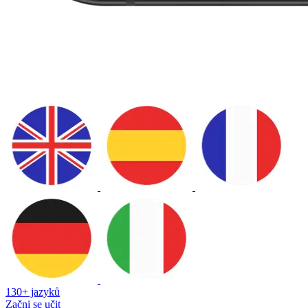
130+ jazyků
Začni se učit