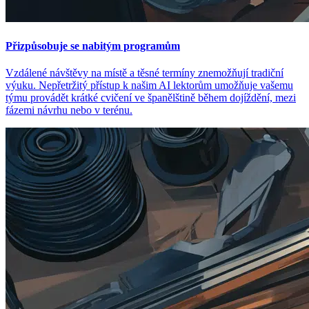
Přizpůsobuje se nabitým programům
Vzdálené návštěvy na místě a těsné termíny znemožňují tradiční
výuku. Nepřetržitý přístup k našim AI lektorům umožňuje vašemu
týmu provádět krátké cvičení ve španělštině během dojíždění, mezi
fázemi návrhu nebo v terénu.