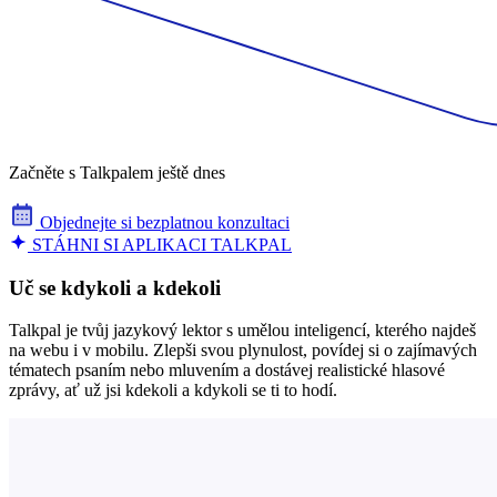
Začněte s Talkpalem ještě dnes
Objednejte si bezplatnou konzultaci
STÁHNI SI APLIKACI TALKPAL
Uč se kdykoli a kdekoli
Talkpal je tvůj jazykový lektor s umělou inteligencí, kterého najdeš
na webu i v mobilu. Zlepši svou plynulost, povídej si o zajímavých
tématech psaním nebo mluvením a dostávej realistické hlasové
zprávy, ať už jsi kdekoli a kdykoli se ti to hodí.