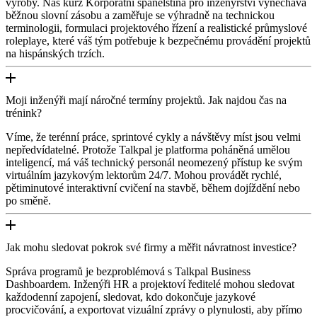
výroby. Náš kurz Korporátní španělština pro inženýrství vynechává
běžnou slovní zásobu a zaměřuje se výhradně na technickou
terminologii, formulaci projektového řízení a realistické průmyslové
roleplaye, které váš tým potřebuje k bezpečnému provádění projektů
na hispánských trzích.
Moji inženýři mají náročné termíny projektů. Jak najdou čas na
trénink?
Víme, že terénní práce, sprintové cykly a návštěvy míst jsou velmi
nepředvídatelné. Protože Talkpal je platforma poháněná umělou
inteligencí, má váš technický personál neomezený přístup ke svým
virtuálním jazykovým lektorům 24/7. Mohou provádět rychlé,
pětiminutové interaktivní cvičení na stavbě, během dojíždění nebo
po směně.
Jak mohu sledovat pokrok své firmy a měřit návratnost investice?
Správa programů je bezproblémová s Talkpal Business
Dashboardem. Inženýři HR a projektoví ředitelé mohou sledovat
každodenní zapojení, sledovat, kdo dokončuje jazykové
procvičování, a exportovat vizuální zprávy o plynulosti, aby přímo