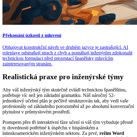
Překonání úzkosti z mluvení
Obhajovat konstrukční návrh ve druhém jazyce je zastrašující. AI
roleplaye odstraňují strach z chyb a pomáhají inženýrům zdokonalit
technickou formulaci před prezentací španělsky mluvícím
zainteresovaným stranám.
Realistická praxe pro inženýrské týmy
Aby váš inženýrský tým skutečně zvládl technickou španělštinu,
potřebuje víc než jen základní gramatiku. Náš náročný 52-
jednotkový učební plán je pečlivě strukturován tak, aby vedl vaše
profesionály od základního porozumění až po absolutní konverzační
plynulost v průmyslovém prostředí.
Postupem přes tři interaktivní fáze učení si váš tým vybuduje přesně
ty dovednosti potřebné k úspěchu v hispánském a
latinskoamerickém inženýrském sektoru. Za prvé,
režim Word