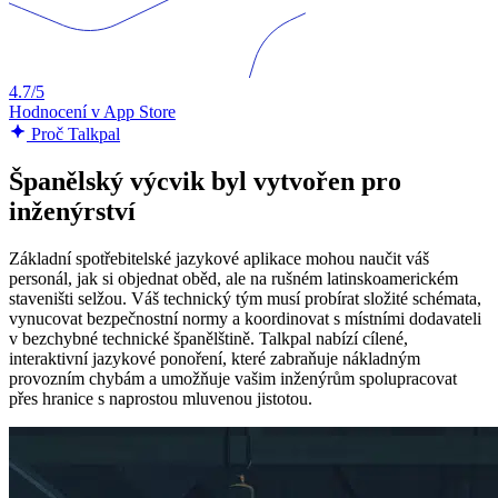
4.7/5
Hodnocení v App Store
Proč Talkpal
Španělský výcvik byl vytvořen pro
inženýrství
Základní spotřebitelské jazykové aplikace mohou naučit váš
personál, jak si objednat oběd, ale na rušném latinskoamerickém
staveništi selžou. Váš technický tým musí probírat složité schémata,
vynucovat bezpečnostní normy a koordinovat s místními dodavateli
v bezchybné technické španělštině. Talkpal nabízí cílené,
interaktivní jazykové ponoření, které zabraňuje nákladným
provozním chybám a umožňuje vašim inženýrům spolupracovat
přes hranice s naprostou mluvenou jistotou.