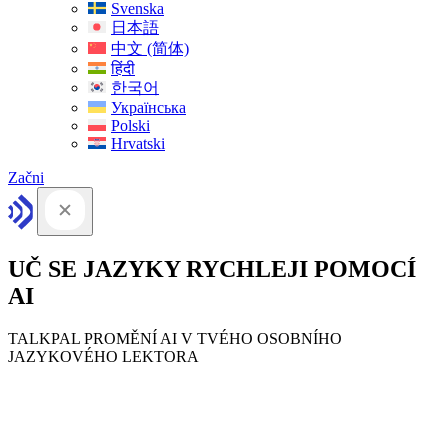
Svenska
日本語
中文 (简体)
हिंदी
한국어
Українська
Polski
Hrvatski
Začni
UČ SE JAZYKY RYCHLEJI POMOCÍ
AI
TALKPAL PROMĚNÍ AI V TVÉHO OSOBNÍHO
JAZYKOVÉHO LEKTORA