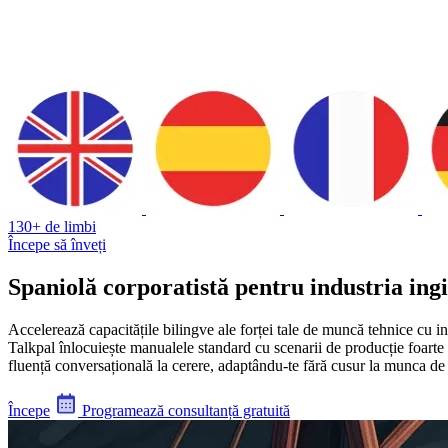
130+ de limbi
Începe să înveți
Spaniolă corporatistă pentru industria ing
Accelerează capacitățile bilingve ale forței tale de muncă tehnice cu in
Talkpal înlocuiește manualele standard cu scenarii de producție foarte r
fluență conversațională la cerere, adaptându-te fără cusur la munca de te
Începe
Programează consultanță gratuită