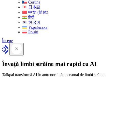
Čeština
日本語
中文 (简体)
हिंदी
한국어
Українська
Polski
Începe
Învață limbi străine mai rapid cu AI
Talkpal transformă AI în antrenorul tău personal de limbi străine