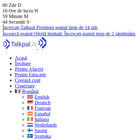
00
Zile
D
16
Ore de lucru
H
59
Minute
M
43
Secunde
S
Încercați Talkpal Premium gratuit timp de 14 zile
Încearcă gratuit
Ofertă limitată:
Încercați gratuit timp de 2 săptămâni
Acasă
Învățare
Pentru Afaceri
Pentru Educație
Creează cont
Conectare
Română
English
Deutsch
Français
Español
Italiano
Nederlands
Suomi
Svenska