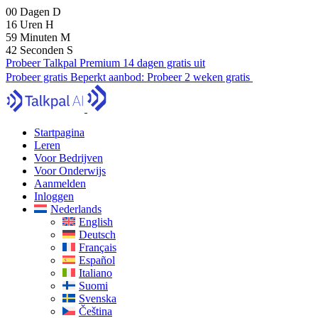
00
Dagen
D
16
Uren
H
59
Minuten
M
41
Seconden
S
Probeer Talkpal Premium 14 dagen gratis uit
Probeer gratis
Beperkt aanbod:
Probeer 2 weken gratis
Startpagina
Leren
Voor Bedrijven
Voor Onderwijs
Aanmelden
Inloggen
Nederlands
English
Deutsch
Français
Español
Italiano
Suomi
Svenska
Čeština