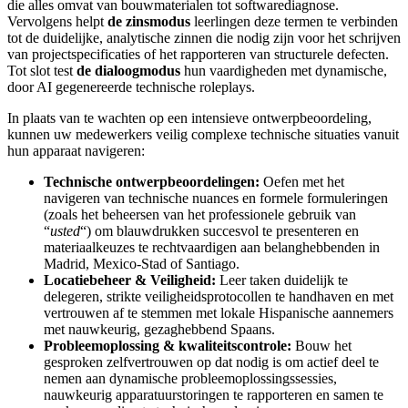
die alles omvat van bouwmaterialen tot softwarediagnose.
Vervolgens helpt
de zinsmodus
leerlingen deze termen te verbinden
tot de duidelijke, analytische zinnen die nodig zijn voor het schrijven
van projectspecificaties of het rapporteren van structurele defecten.
Tot slot test
de dialoogmodus
hun vaardigheden met dynamische,
door AI gegenereerde technische roleplays.
In plaats van te wachten op een intensieve ontwerpbeoordeling,
kunnen uw medewerkers veilig complexe technische situaties vanuit
hun apparaat navigeren:
Technische ontwerpbeoordelingen:
Oefen met het
navigeren van technische nuances en formele formuleringen
(zoals het beheersen van het professionele gebruik van
“
usted
“) om blauwdrukken succesvol te presenteren en
materiaalkeuzes te rechtvaardigen aan belanghebbenden in
Madrid, Mexico-Stad of Santiago.
Locatiebeheer & Veiligheid:
Leer taken duidelijk te
delegeren, strikte veiligheidsprotocollen te handhaven en met
vertrouwen af te stemmen met lokale Hispanische aannemers
met nauwkeurig, gezaghebbend Spaans.
Probleemoplossing & kwaliteitscontrole:
Bouw het
gesproken zelfvertrouwen op dat nodig is om actief deel te
nemen aan dynamische probleemoplossingssessies,
nauwkeurig apparatuurstoringen te rapporteren en samen te