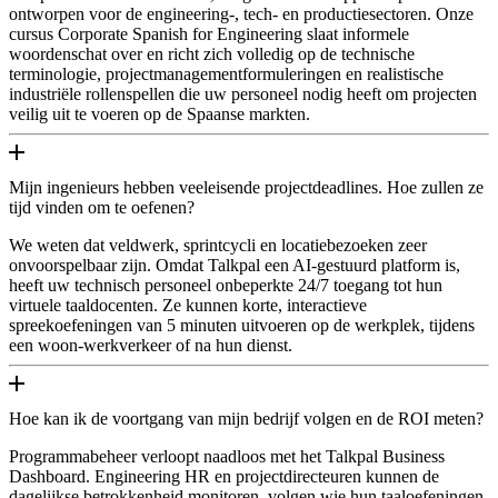
ontworpen voor de engineering-, tech- en productiesectoren. Onze
cursus Corporate Spanish for Engineering slaat informele
woordenschat over en richt zich volledig op de technische
terminologie, projectmanagementformuleringen en realistische
industriële rollenspellen die uw personeel nodig heeft om projecten
veilig uit te voeren op de Spaanse markten.
Mijn ingenieurs hebben veeleisende projectdeadlines. Hoe zullen ze
tijd vinden om te oefenen?
We weten dat veldwerk, sprintcycli en locatiebezoeken zeer
onvoorspelbaar zijn. Omdat Talkpal een AI-gestuurd platform is,
heeft uw technisch personeel onbeperkte 24/7 toegang tot hun
virtuele taaldocenten. Ze kunnen korte, interactieve
spreekoefeningen van 5 minuten uitvoeren op de werkplek, tijdens
een woon-werkverkeer of na hun dienst.
Hoe kan ik de voortgang van mijn bedrijf volgen en de ROI meten?
Programmabeheer verloopt naadloos met het Talkpal Business
Dashboard. Engineering HR en projectdirecteuren kunnen de
dagelijkse betrokkenheid monitoren, volgen wie hun taaloefeningen