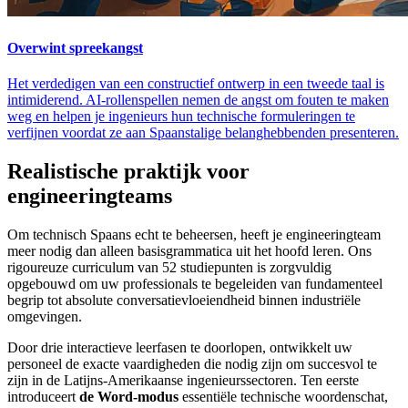
Overwint spreekangst
Het verdedigen van een constructief ontwerp in een tweede taal is
intimiderend. AI-rollenspellen nemen de angst om fouten te maken
weg en helpen je ingenieurs hun technische formuleringen te
verfijnen voordat ze aan Spaanstalige belanghebbenden presenteren.
Realistische praktijk voor
engineeringteams
Om technisch Spaans echt te beheersen, heeft je engineeringteam
meer nodig dan alleen basisgrammatica uit het hoofd leren. Ons
rigoureuze curriculum van 52 studiepunten is zorgvuldig
opgebouwd om uw professionals te begeleiden van fundamenteel
begrip tot absolute conversatievloeiendheid binnen industriële
omgevingen.
Door drie interactieve leerfasen te doorlopen, ontwikkelt uw
personeel de exacte vaardigheden die nodig zijn om succesvol te
zijn in de Latijns-Amerikaanse ingenieurssectoren. Ten eerste
introduceert
de Word-modus
essentiële technische woordenschat,