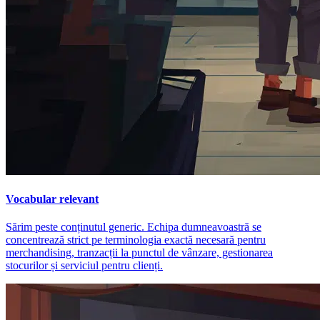
Vocabular relevant
Sărim peste conținutul generic. Echipa dumneavoastră se
concentrează strict pe terminologia exactă necesară pentru
merchandising, tranzacții la punctul de vânzare, gestionarea
stocurilor și serviciul pentru clienți.