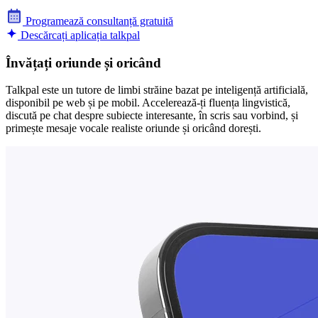
Programează consultanță gratuită
Descărcați aplicația talkpal
Învățați oriunde și oricând
Talkpal este un tutore de limbi străine bazat pe inteligență artificială,
disponibil pe web și pe mobil. Accelerează-ți fluența lingvistică,
discută pe chat despre subiecte interesante, în scris sau vorbind, și
primește mesaje vocale realiste oriunde și oricând dorești.