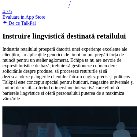
4.7/5
Evaluare în App Store
De ce TalkPal
Instruire lingvistică destinată retailului
Industria retailului prosperă datorită unei experiențe excelente ale
clienților, iar aplicațiile generice de limbi nu pot pregăti forța de
muncă pentru un atelier aglomerat. Echipa ta nu are nevoie de
expresii turistice de bază; trebuie să gestioneze cu încredere
solicitările despre produse, să proceseze retururile și să
dezescaladeze plângerile clienților într-un englez precis și politicos.
Talkpal este conceput special pentru buticuri, magazine universale și
lanțuri de retail—oferind o imersiune interactivă care elimină
barierele lingvistice și oferă personalului puterea de a maximiza
vânzările.