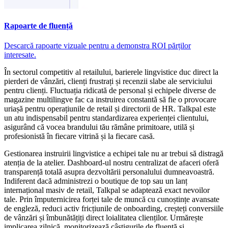
Rapoarte de fluență
Descarcă rapoarte vizuale pentru a demonstra ROI părților
interesate.
În sectorul competitiv al retailului, barierele lingvistice duc direct la
pierderi de vânzări, clienți frustrați și recenzii slabe ale serviciului
pentru clienți. Fluctuația ridicată de personal și echipele diverse de
magazine multilingve fac ca instruirea constantă să fie o provocare
uriașă pentru operațiunile de retail și directorii de HR. Talkpal este
un atu indispensabil pentru standardizarea experienței clientului,
asigurând că vocea brandului tău rămâne primitoare, utilă și
profesionistă în fiecare vitrină și la fiecare casă.
Gestionarea instruirii lingvistice a echipei tale nu ar trebui să distragă
atenția de la atelier. Dashboard-ul nostru centralizat de afaceri oferă
transparență totală asupra dezvoltării personalului dumneavoastră.
Indiferent dacă administrezi o boutique de top sau un lanț
internațional masiv de retail, Talkpal se adaptează exact nevoilor
tale. Prin împuternicirea forței tale de muncă cu cunoștințe avansate
de engleză, reduci activ fricțiunile de onboarding, creșteți conversiile
de vânzări și îmbunătățiți direct loialitatea clienților. Urmărește
implicarea zilnică, monitorizează câștigurile de fluență și