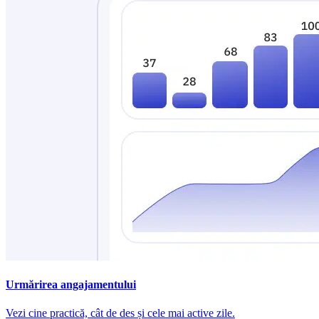
Urmărirea angajamentului
Vezi cine practică, cât de des și cele mai active zile.