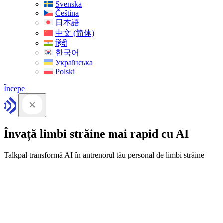
Svenska
Čeština
日本語
中文 (简体)
हिंदी
한국어
Українська
Polski
Începe
Învață limbi străine mai rapid cu AI
Talkpal transformă AI în antrenorul tău personal de limbi străine