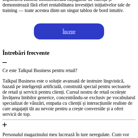
demonstrează fără efort rentabilitatea investiției inițiativelor tale de
training — toate acestea dintr-un singur tablou de bord intuitiv.
Începe
Întrebări frecvente
Ce este Talkpal Business pentru retail?
Talkpal Business este o soluție avansată de instruire lingvistică,
bazată pe inteligență artificială, construită special pentru sectoarele
de retail și servicii pentru clienți. Cursul nostru de retail ocolește
învățarea limbilor generice, concentrându-se exclusiv pe vocabularul
specializat de vânzări, empatia cu clienții și interacțiunile realiste de
care angajații tăi au nevoie pentru a crește conversiile și a oferi
servicii de top.
Personalul magazinului meu lucrează în ture neregulate. Cum vor