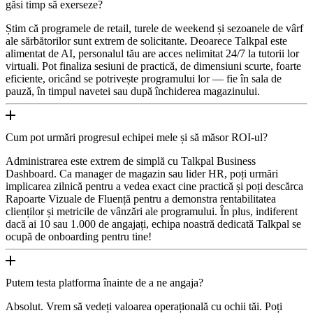
găsi timp să exerseze?
Știm că programele de retail, turele de weekend și sezoanele de vârf
ale sărbătorilor sunt extrem de solicitante. Deoarece Talkpal este
alimentat de AI, personalul tău are acces nelimitat 24/7 la tutorii lor
virtuali. Pot finaliza sesiuni de practică, de dimensiuni scurte, foarte
eficiente, oricând se potrivește programului lor — fie în sala de
pauză, în timpul navetei sau după închiderea magazinului.
Cum pot urmări progresul echipei mele și să măsor ROI-ul?
Administrarea este extrem de simplă cu Talkpal Business
Dashboard. Ca manager de magazin sau lider HR, poți urmări
implicarea zilnică pentru a vedea exact cine practică și poți descărca
Rapoarte Vizuale de Fluență pentru a demonstra rentabilitatea
clienților și metricile de vânzări ale programului. În plus, indiferent
dacă ai 10 sau 1.000 de angajați, echipa noastră dedicată Talkpal se
ocupă de onboarding pentru tine!
Putem testa platforma înainte de a ne angaja?
Absolut. Vrem să vedeți valoarea operațională cu ochii tăi. Poți