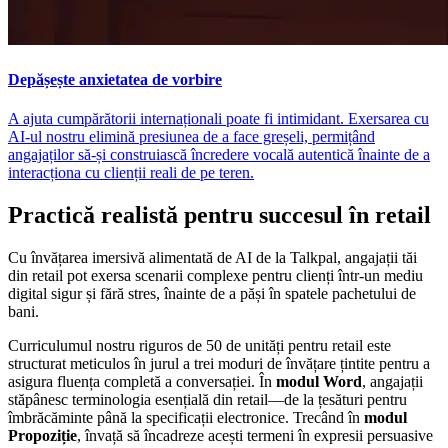
Depășește anxietatea de vorbire
A ajuta cumpărătorii internaționali poate fi intimidant. Exersarea cu
AI-ul nostru elimină presiunea de a face greșeli, permițând
angajaților să-și construiască încredere vocală autentică înainte de a
interacționa cu clienții reali de pe teren.
Practică realistă pentru succesul în retail
Cu învățarea imersivă alimentată de AI de la Talkpal, angajații tăi
din retail pot exersa scenarii complexe pentru clienți într-un mediu
digital sigur și fără stres, înainte de a păși în spatele pachetului de
bani.
Curriculumul nostru riguros de 50 de unități pentru retail este
structurat meticulos în jurul a trei moduri de învățare țintite pentru a
asigura fluența completă a conversației. În
modul Word
, angajații
stăpânesc terminologia esențială din retail—de la țesături pentru
îmbrăcăminte până la specificații electronice. Trecând în
modul
Propoziție
, învață să încadreze acești termeni în expresii persuasive