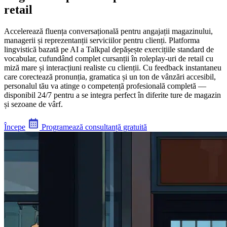
retail
Accelerează fluența conversațională pentru angajații magazinului,
managerii și reprezentanții serviciilor pentru clienți. Platforma
lingvistică bazată pe AI a Talkpal depășește exercițiile standard de
vocabular, cufundând complet cursanții în roleplay-uri de retail cu
miză mare și interacțiuni realiste cu clienții. Cu feedback instantaneu
care corectează pronunția, gramatica și un ton de vânzări accesibil,
personalul tău va atinge o competență profesională completă —
disponibil 24/7 pentru a se integra perfect în diferite ture de magazin
și sezoane de vârf.
Începe
Programează consultanță gratuită