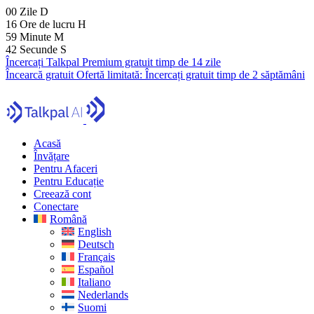
00
Zile
D
16
Ore de lucru
H
59
Minute
M
41
Secunde
S
Încercați Talkpal Premium gratuit timp de 14 zile
Încearcă gratuit
Ofertă limitată:
Încercați gratuit timp de 2 săptămâni
Acasă
Învățare
Pentru Afaceri
Pentru Educație
Creează cont
Conectare
Română
English
Deutsch
Français
Español
Italiano
Nederlands
Suomi