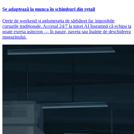
Se adaptează la munca în schimburi din retail
Orele de weekend și aglomerația de sărbători fac imposibile
cursurile tradiționale. Accesul 24/7 la tutori AI înseamnă că echipa ta
poate exersa asincron — în pauze, naveta sau înainte de deschiderea
magazinului.