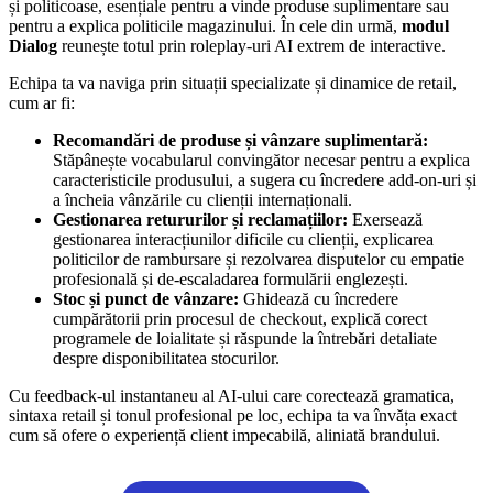
și politicoase, esențiale pentru a vinde produse suplimentare sau
pentru a explica politicile magazinului. În cele din urmă,
modul
Dialog
reunește totul prin roleplay-uri AI extrem de interactive.
Echipa ta va naviga prin situații specializate și dinamice de retail,
cum ar fi:
Recomandări de produse și vânzare suplimentară:
Stăpânește vocabularul convingător necesar pentru a explica
caracteristicile produsului, a sugera cu încredere add-on-uri și
a încheia vânzările cu clienții internaționali.
Gestionarea retururilor și reclamațiilor:
Exersează
gestionarea interacțiunilor dificile cu clienții, explicarea
politicilor de rambursare și rezolvarea disputelor cu empatie
profesională și de-escaladarea formulării englezești.
Stoc și punct de vânzare:
Ghidează cu încredere
cumpărătorii prin procesul de checkout, explică corect
programele de loialitate și răspunde la întrebări detaliate
despre disponibilitatea stocurilor.
Cu feedback-ul instantaneu al AI-ului care corectează gramatica,
sintaxa retail și tonul profesional pe loc, echipa ta va învăța exact
cum să ofere o experiență client impecabilă, aliniată brandului.