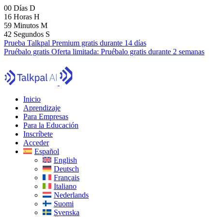
00
Días
D
16
Horas
H
59
Minutos
M
41
Segundos
S
Prueba Talkpal Premium gratis durante 14 días
Pruébalo gratis
Oferta limitada:
Pruébalo gratis durante 2 semanas
Inicio
Aprendizaje
Para Empresas
Para la Educación
Inscríbete
Acceder
Español
English
Deutsch
Français
Italiano
Nederlands
Suomi
Svenska