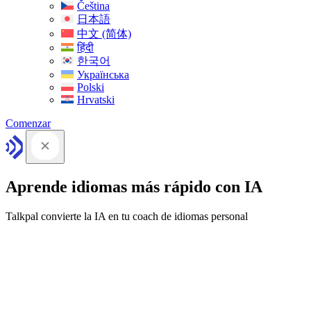
Čeština
日本語
中文 (简体)
हिंदी
한국어
Українська
Polski
Hrvatski
Comenzar
Aprende idiomas más rápido con IA
Talkpal convierte la IA en tu coach de idiomas personal