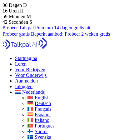
00
Dagen
D
16
Uren
H
59
Minuten
M
41
Seconden
S
Probeer Talkpal Premium 14 dagen gratis uit
Probeer gratis
Beperkt aanbod:
Probeer 2 weken gratis
Startpagina
Leren
Voor Bedrijven
Voor Onderwijs
Aanmelden
Inloggen
Nederlands
English
Deutsch
Français
Español
Italiano
Português
Suomi
Svenska