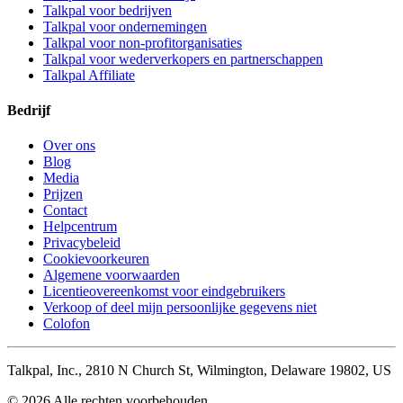
Talkpal voor bedrijven
Talkpal voor ondernemingen
Talkpal voor non-profitorganisaties
Talkpal voor wederverkopers en partnerschappen
Talkpal Affiliate
Bedrijf
Over ons
Blog
Media
Prijzen
Contact
Helpcentrum
Privacybeleid
Cookievoorkeuren
Algemene voorwaarden
Licentieovereenkomst voor eindgebruikers
Verkoop of deel mijn persoonlijke gegevens niet
Colofon
Talkpal, Inc., 2810 N Church St, Wilmington, Delaware 19802, US
© 2026 Alle rechten voorbehouden.