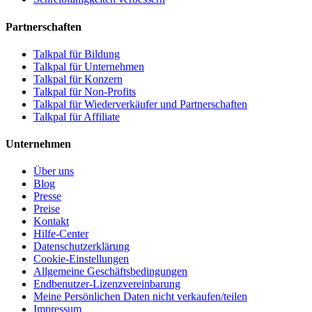
Partnerschaften
Talkpal für Bildung
Talkpal für Unternehmen
Talkpal für Konzern
Talkpal für Non-Profits
Talkpal für Wiederverkäufer und Partnerschaften
Talkpal für Affiliate
Unternehmen
Über uns
Blog
Presse
Preise
Kontakt
Hilfe-Center
Datenschutzerklärung
Cookie-Einstellungen
Allgemeine Geschäftsbedingungen
Endbenutzer-Lizenzvereinbarung
Meine Persönlichen Daten nicht verkaufen/teilen
Impressum