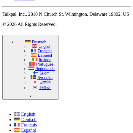
Talkpal, Inc., 2810 N Church St, Wilmington, Delaware 19802, US
© 2026 All Rights Reserved.
Deutsch
English
Français
Español
Italiano
Português
Nederlands
Suomi
Svenska
日本語
한국어
English
Deutsch
Français
Español