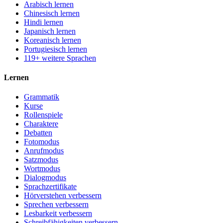
Arabisch lernen
Chinesisch lernen
Hindi lernen
Japanisch lernen
Koreanisch lernen
Portugiesisch lernen
119+ weitere Sprachen
Lernen
Grammatik
Kurse
Rollenspiele
Charaktere
Debatten
Fotomodus
Anrufmodus
Satzmodus
Wortmodus
Dialogmodus
Sprachzertifikate
Hörverstehen verbessern
Sprechen verbessern
Lesbarkeit verbessern
Schreibfähigkeiten verbessern