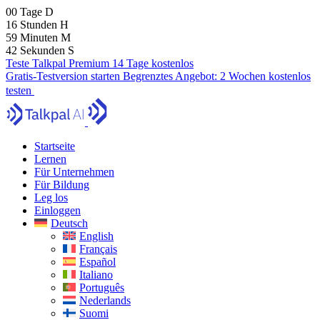
00
Tage
D
16
Stunden
H
59
Minuten
M
41
Sekunden
S
Teste Talkpal Premium 14 Tage kostenlos
Gratis-Testversion starten
Begrenztes Angebot:
2 Wochen kostenlos
testen
Startseite
Lernen
Für Unternehmen
Für Bildung
Leg los
Einloggen
Deutsch
English
Français
Español
Italiano
Português
Nederlands
Suomi