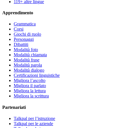
119+ altre lingue
Apprendimento
Grammatica
Corsi
Giochi di ruolo
Personaggi
Dibattiti
Modalità foto
Modalità chiamata
Modalità frase
Modalità parola
Modalità dialogo
Certificazioni linguistiche
Migliora l’ascolto
Migliora il parlato
Migliora la lettura
Migliora la scrittura
Partenariati
Talkpal per l’istruzione
Talkpal per le aziende