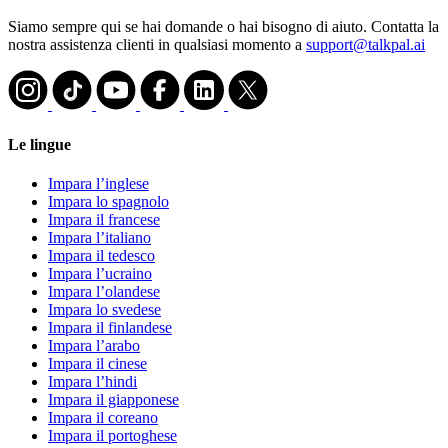
Siamo sempre qui se hai domande o hai bisogno di aiuto. Contatta la
nostra assistenza clienti in qualsiasi momento a
support@talkpal.ai
Le lingue
Impara l’inglese
Impara lo spagnolo
Impara il francese
Impara l’italiano
Impara il tedesco
Impara l’ucraino
Impara l’olandese
Impara lo svedese
Impara il finlandese
Impara l’arabo
Impara il cinese
Impara l’hindi
Impara il giapponese
Impara il coreano
Impara il portoghese