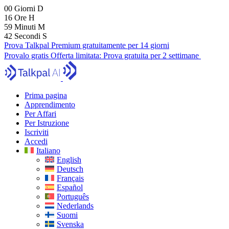
00
Giorni
D
16
Ore
H
59
Minuti
M
41
Secondi
S
Prova Talkpal Premium gratuitamente per 14 giorni
Provalo gratis
Offerta limitata:
Prova gratuita per 2 settimane
Prima pagina
Apprendimento
Per Affari
Per Istruzione
Iscriviti
Accedi
Italiano
English
Deutsch
Français
Español
Português
Nederlands
Suomi
Svenska