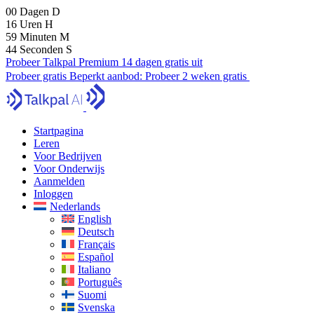
00
Dagen
D
16
Uren
H
59
Minuten
M
42
Seconden
S
Probeer Talkpal Premium 14 dagen gratis uit
Probeer gratis
Beperkt aanbod:
Probeer 2 weken gratis
Startpagina
Leren
Voor Bedrijven
Voor Onderwijs
Aanmelden
Inloggen
Nederlands
English
Deutsch
Français
Español
Italiano
Português
Suomi
Svenska