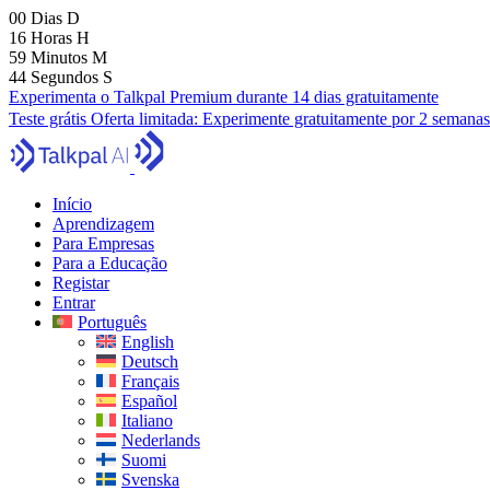
00
Dias
D
16
Horas
H
59
Minutos
M
42
Segundos
S
Experimenta o Talkpal Premium durante 14 dias gratuitamente
Teste grátis
Oferta limitada:
Experimente gratuitamente por 2 semanas
Início
Aprendizagem
Para Empresas
Para a Educação
Registar
Entrar
Português
English
Deutsch
Français
Español
Italiano
Nederlands
Suomi
Svenska