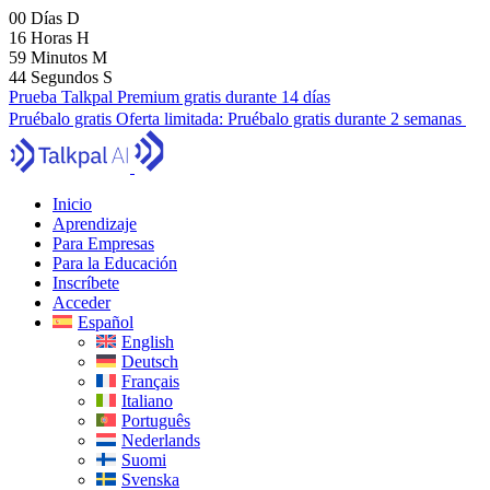
00
Días
D
16
Horas
H
59
Minutos
M
43
Segundos
S
Prueba Talkpal Premium gratis durante 14 días
Pruébalo gratis
Oferta limitada:
Pruébalo gratis durante 2 semanas
Inicio
Aprendizaje
Para Empresas
Para la Educación
Inscríbete
Acceder
Español
English
Deutsch
Français
Italiano
Português
Nederlands
Suomi
Svenska