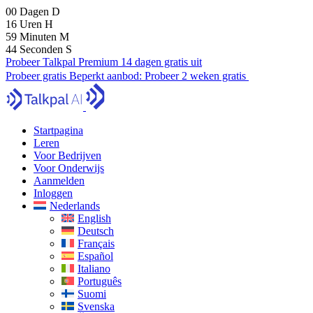
00
Dagen
D
16
Uren
H
59
Minuten
M
43
Seconden
S
Probeer Talkpal Premium 14 dagen gratis uit
Probeer gratis
Beperkt aanbod:
Probeer 2 weken gratis
Startpagina
Leren
Voor Bedrijven
Voor Onderwijs
Aanmelden
Inloggen
Nederlands
English
Deutsch
Français
Español
Italiano
Português
Suomi
Svenska