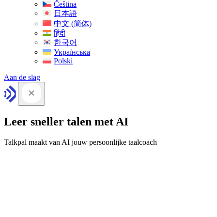
Čeština
日本語
中文 (简体)
हिंदी
한국어
Українська
Polski
Aan de slag
Leer sneller talen met AI
Talkpal maakt van AI jouw persoonlijke taalcoach