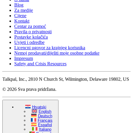
Blog
Za medije
Cijene
Kontakt
Centar za pomoć
Pravila o privatnosti
Postavke kolačića
Uvjeti i odredbe
Licencni ugovor za krajnjeg korisnika
Nemoj prodavati/dijeliti moje osobne podatke
Impresum
Safety and Crisis Resources
Talkpal, Inc., 2810 N Church St, Wilmington, Delaware 19802, US
© 2026 Sva prava pridržana.
Hrvatski
English
Deutsch
Français
Español
Italiano