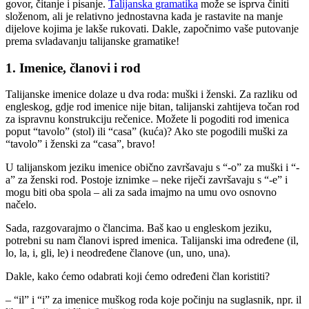
govor, čitanje i pisanje.
Talijanska gramatika
može se isprva činiti
složenom, ali je relativno jednostavna kada je rastavite na manje
dijelove kojima je lakše rukovati. Dakle, započnimo vaše putovanje
prema svladavanju talijanske gramatike!
1. Imenice, članovi i rod
Talijanske imenice dolaze u dva roda: muški i ženski. Za razliku od
engleskog, gdje rod imenice nije bitan, talijanski zahtijeva točan rod
za ispravnu konstrukciju rečenice. Možete li pogoditi rod imenica
poput “tavolo” (stol) ili “casa” (kuća)? Ako ste pogodili muški za
“tavolo” i ženski za “casa”, bravo!
U talijanskom jeziku imenice obično završavaju s “-o” za muški i “-
a” za ženski rod. Postoje iznimke – neke riječi završavaju s “-e” i
mogu biti oba spola – ali za sada imajmo na umu ovo osnovno
načelo.
Sada, razgovarajmo o člancima. Baš kao u engleskom jeziku,
potrebni su nam članovi ispred imenica. Talijanski ima određene (il,
lo, la, i, gli, le) i neodređene članove (un, uno, una).
Dakle, kako ćemo odabrati koji ćemo određeni član koristiti?
– “il” i “i” za imenice muškog roda koje počinju na suglasnik, npr. il