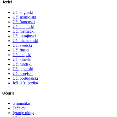
Jezici
Uči engleski
Uči španjolski
Uči francuski
Uči talijanski
Uči njemački
Uči ukrajinski
Uči nizozemski
Uči švedski
Uči finski
Uči arapski
Uči kineski
Uči hindski
Uči japanski
Uči korejski
Uči portugalski
Još 119+ jezika
Učenje
Gramatika
Tečajevi
Igranje uloga