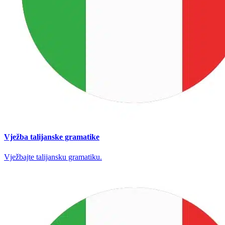
Vježba talijanske gramatike
Vježbajte talijansku gramatiku.