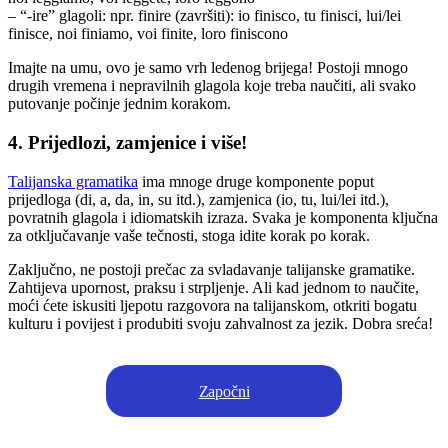
– “-ire” glagoli: npr. finire (završiti): io finisco, tu finisci, lui/lei
finisce, noi finiamo, voi finite, loro finiscono
Imajte na umu, ovo je samo vrh ledenog brijega! Postoji mnogo
drugih vremena i nepravilnih glagola koje treba naučiti, ali svako
putovanje počinje jednim korakom.
4. Prijedlozi, zamjenice i više!
Talijanska gramatika
ima mnoge druge komponente poput
prijedloga (di, a, da, in, su itd.), zamjenica (io, tu, lui/lei itd.),
povratnih glagola i idiomatskih izraza. Svaka je komponenta ključna
za otključavanje vaše tečnosti, stoga idite korak po korak.
Zaključno, ne postoji prečac za svladavanje talijanske gramatike.
Zahtijeva upornost, praksu i strpljenje. Ali kad jednom to naučite,
moći ćete iskusiti ljepotu razgovora na talijanskom, otkriti bogatu
kulturu i povijest i produbiti svoju zahvalnost za jezik. Dobra sreća!
Započni