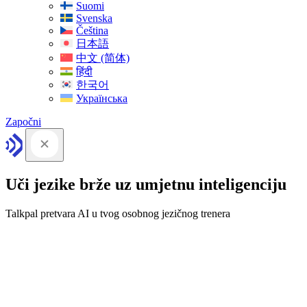
Suomi
Svenska
Čeština
日本語
中文 (简体)
हिंदी
한국어
Українська
Započni
Uči jezike brže uz umjetnu inteligenciju
Talkpal pretvara AI u tvog osobnog jezičnog trenera