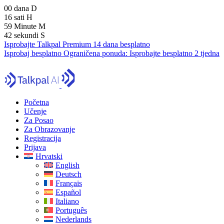
00
dana
D
16
sati
H
59
Minute
M
41
sekundi
S
Isprobajte Talkpal Premium 14 dana besplatno
Isprobaj besplatno
Ograničena ponuda:
Isprobajte besplatno 2 tjedna
Početna
Učenje
Za Posao
Za Obrazovanje
Registracija
Prijava
Hrvatski
English
Deutsch
Français
Español
Italiano
Português
Nederlands