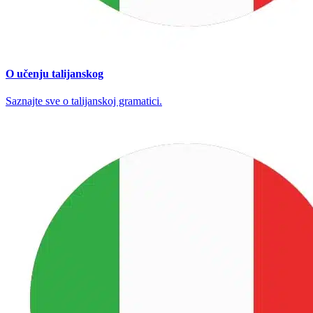
O učenju talijanskog
Saznajte sve o talijanskoj gramatici.