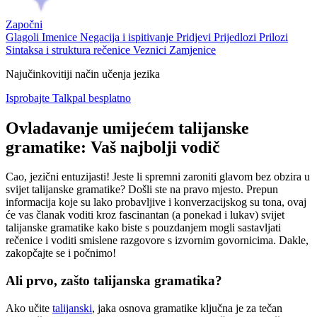
Započni
Glagoli
Imenice
Negacija i ispitivanje
Pridjevi
Prijedlozi
Prilozi
Sintaksa i struktura rečenice
Veznici
Zamjenice
Najučinkovitiji način učenja jezika
Isprobajte Talkpal besplatno
Ovladavanje umijećem talijanske
gramatike: Vaš najbolji vodič
Cao, jezični entuzijasti! Jeste li spremni zaroniti glavom bez obzira u
svijet talijanske gramatike? Došli ste na pravo mjesto. Prepun
informacija koje su lako probavljive i konverzacijskog su tona, ovaj
će vas članak voditi kroz fascinantan (a ponekad i lukav) svijet
talijanske gramatike kako biste s pouzdanjem mogli sastavljati
rečenice i voditi smislene razgovore s izvornim govornicima. Dakle,
zakopčajte se i počnimo!
Ali prvo, zašto talijanska gramatika?
Ako učite
talijanski
, jaka osnova gramatike ključna je za tečan