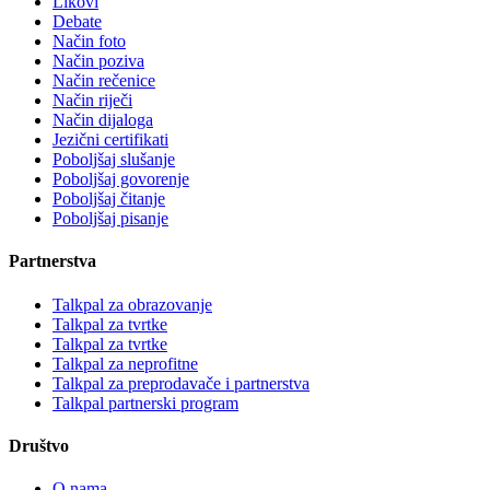
Likovi
Debate
Način foto
Način poziva
Način rečenice
Način riječi
Način dijaloga
Jezični certifikati
Poboljšaj slušanje
Poboljšaj govorenje
Poboljšaj čitanje
Poboljšaj pisanje
Partnerstva
Talkpal za obrazovanje
Talkpal za tvrtke
Talkpal za tvrtke
Talkpal za neprofitne
Talkpal za preprodavače i partnerstva
Talkpal partnerski program
Društvo
O nama