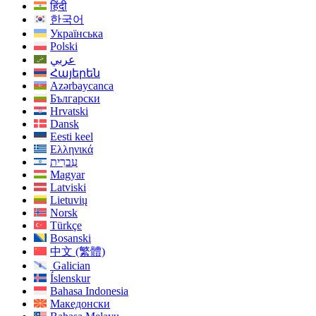
हिंदी
한국어
Українська
Polski
عربي
Հայերեն
Azərbaycanca
Български
Hrvatski
Dansk
Eesti keel
Ελληνικά
עִברִית
Magyar
Latviski
Lietuvių
Norsk
Türkçe
Bosanski
中文 (繁體)
Galician
Íslenskur
Bahasa Indonesia
Македонски