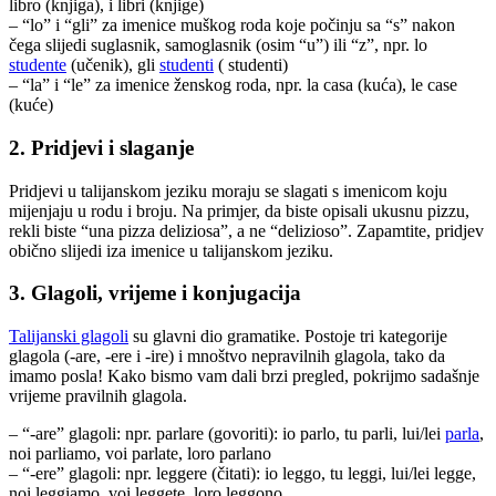
libro (knjiga), i libri (knjige)
– “lo” i “gli” za imenice muškog roda koje počinju sa “s” nakon
čega slijedi suglasnik, samoglasnik (osim “u”) ili “z”, npr. lo
studente
(učenik), gli
studenti
( studenti)
– “la” i “le” za imenice ženskog roda, npr. la casa (kuća), le case
(kuće)
2. Pridjevi i slaganje
Pridjevi u talijanskom jeziku moraju se slagati s imenicom koju
mijenjaju u rodu i broju. Na primjer, da biste opisali ukusnu pizzu,
rekli biste “una pizza deliziosa”, a ne “delizioso”. Zapamtite, pridjev
obično slijedi iza imenice u talijanskom jeziku.
3. Glagoli, vrijeme i konjugacija
Talijanski glagoli
su glavni dio gramatike. Postoje tri kategorije
glagola (-are, -ere i -ire) i mnoštvo nepravilnih glagola, tako da
imamo posla! Kako bismo vam dali brzi pregled, pokrijmo sadašnje
vrijeme pravilnih glagola.
– “-are” glagoli: npr. parlare (govoriti): io parlo, tu parli, lui/lei
parla
,
noi parliamo, voi parlate, loro parlano
– “-ere” glagoli: npr. leggere (čitati): io leggo, tu leggi, lui/lei legge,
noi leggiamo, voi leggete, loro leggono