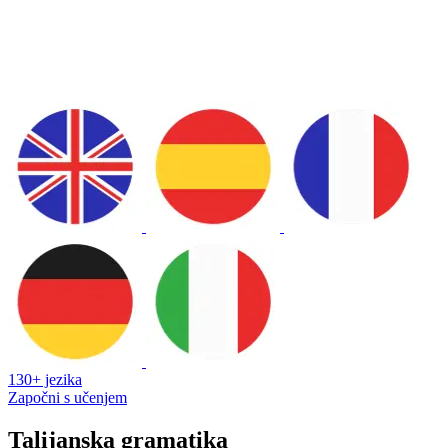
130+ jezika
Započni s učenjem
Talijanska gramatika