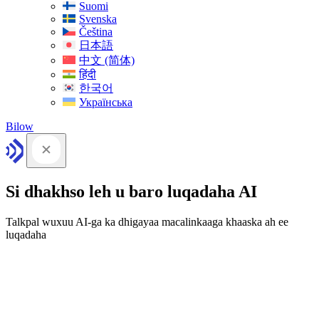
Suomi
Svenska
Čeština
日本語
中文 (简体)
हिंदी
한국어
Українська
Bilow
Si dhakhso leh u baro luqadaha AI
Talkpal wuxuu AI-ga ka dhigayaa macalinkaaga khaaska ah ee
luqadaha