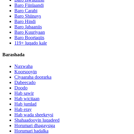
Baro Fiinlaandi
Baro Carabi
Baro Shiinays
Baro Hindi
Baro Jabaaniis
Baro Kuuriyaan
Baro Boortaqiis
119+ luqado kale
Barashada
Naxwaha
Koorsooyin
Ciyaaraha doorarka
Dabeecado
Doodo
Hab sawir
Hab wicitaan
Hab jumlad
Hab eray
Hab wada sheekeysi
Shahaadooyin luqadeed
Horumari dhagaysiga
Horumari hadalka