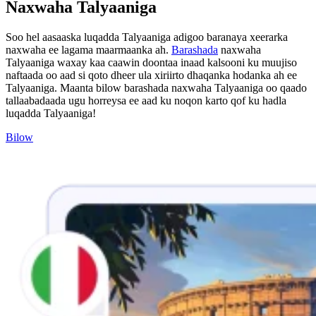
Naxwaha Talyaaniga
Soo hel aasaaska luqadda Talyaaniga adigoo baranaya xeerarka
naxwaha ee lagama maarmaanka ah.
Barashada
naxwaha
Talyaaniga waxay kaa caawin doontaa inaad kalsooni ku muujiso
naftaada oo aad si qoto dheer ula xiriirto dhaqanka hodanka ah ee
Talyaaniga. Maanta bilow barashada naxwaha Talyaaniga oo qaado
tallaabadaada ugu horreysa ee aad ku noqon karto qof ku hadla
luqadda Talyaaniga!
Bilow