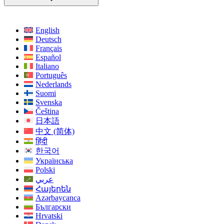
English
Deutsch
Français
Español
Italiano
Português
Nederlands
Suomi
Svenska
Čeština
日本語
中文 (简体)
हिंदी
한국어
Українська
Polski
عربي
Հայերեն
Azərbaycanca
Български
Hrvatski