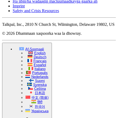
Ha iibin/ha wadaagin macluumaadkayga gaarka ah
Imprint
Safety and Crisis Resources
Talkpal, Inc., 2810 N Church St, Wilmington, Delaware 19802, US
© 2026 Dhammaan xaqsoorka waa la dhowray.
Af-Soomaali
English
Deutsch
Français
Español
Italiano
Português
Nederlands
Suomi
Svenska
Čeština
日本語
中文 (简体)
हिंदी
한국어
Українська