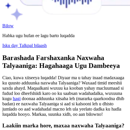
Bilow
Habka ugu hufan ee lagu barto luqadda
Isku day Talkpal bilaash
Barashada Farshaxanka Naxwaha
Talyaaniga: Hagahaaga Ugu Dambeeya
Ciao, kuwa xiiseeya luqadda! Diyaar ma u tahay inaad madaxaaga
ku quusto adduunka naxwaha Talyaaniga? Waxaad timid meeshii
saxda ahayd. Maqaalkani wuxuu ka kooban yahay macluumaad si
fudud loo dheefshiidi karo oo ku saabsan wadahadalka, wuxuuna
kugu
hagi
doonaa adduunka xiisaha leh (mararka qaarkoodna dhib
badan) ee naxwaha Talyaaniga si aad si kalsooni leh u dhisto
jumlado oo aad wadahadal macno leh ula yeelato dadka ku hadla
luqadda hooyo. Markaa, suunka xidh, oo aan bilowno!
Laakiin marka hore, maxaa naxwaha Talyaaniga?