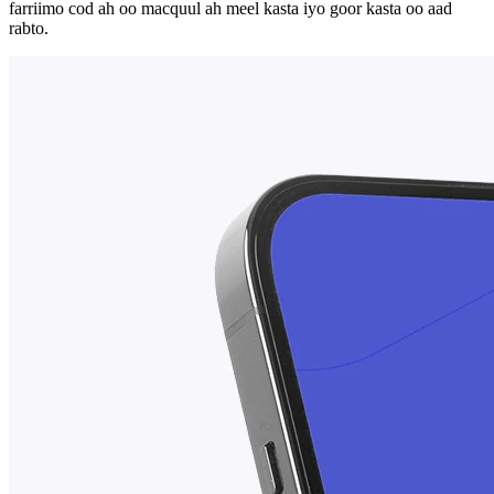
farriimo cod ah oo macquul ah meel kasta iyo goor kasta oo aad
rabto.