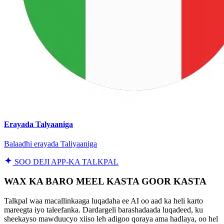
Erayada Talyaaniga
Balaadhi erayada Taliyaaniga
SOO DEJI APP-KA TALKPAL
WAX KA BARO MEEL KASTA GOOR KASTA
Talkpal waa macallinkaaga luqadaha ee AI oo aad ka heli karto
mareegta iyo taleefanka. Dardargeli barashadaada luqadeed, ku
sheekayso mawduucyo xiiso leh adigoo qoraya ama hadlaya, oo hel