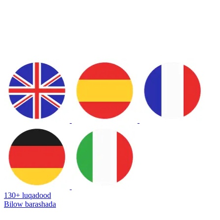
130+ luqadood
Bilow barashada