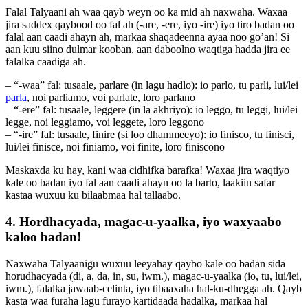
Falal Talyaani ah waa qayb weyn oo ka mid ah naxwaha. Waxaa
jira saddex qaybood oo fal ah (-are, -ere, iyo -ire) iyo tiro badan oo
falal aan caadi ahayn ah, markaa shaqadeenna ayaa noo go’an! Si
aan kuu siino dulmar kooban, aan daboolno waqtiga hadda jira ee
falalka caadiga ah.
– “-waa” fal: tusaale, parlare (in lagu hadlo): io parlo, tu parli, lui/lei
parla
, noi parliamo, voi parlate, loro parlano
– “-ere” fal: tusaale, leggere (in la akhriyo): io leggo, tu leggi, lui/lei
legge, noi leggiamo, voi leggete, loro leggono
– “-ire” fal: tusaale, finire (si loo dhammeeyo): io finisco, tu finisci,
lui/lei finisce, noi finiamo, voi finite, loro finiscono
Maskaxda ku hay, kani waa cidhifka barafka! Waxaa jira waqtiyo
kale oo badan iyo fal aan caadi ahayn oo la barto, laakiin safar
kastaa wuxuu ku bilaabmaa hal tallaabo.
4. Hordhacyada, magac-u-yaalka, iyo waxyaabo
kaloo badan!
Naxwaha Talyaanigu wuxuu leeyahay qaybo kale oo badan sida
horudhacyada (di, a, da, in, su, iwm.), magac-u-yaalka (io, tu, lui/lei,
iwm.), falalka jawaab-celinta, iyo tibaaxaha hal-ku-dhegga ah. Qayb
kasta waa furaha lagu furayo kartidaada hadalka, markaa hal