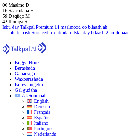
00
Maalmo
D
16
Saacadaha
H
59
Daqiiqo
M
41
Ilbiriqsi
S
Isku day Talkpal Premium 14 maalmood oo bilaash ah
Tijaabi bilaash
Soo jeedin xaddidan:
Isku day bilaash 2 toddobaad
Bogga Hore
Barashada
Ganacsiga
Waxbarashada
Isdiiwaangelin
Gal gudaha
Af-Soomaali
English
Deutsch
Français
Español
Italiano
Português
Nederlands