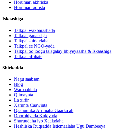
Horumari akhriska
Horumari qorista
Iskaashiga
Talkpal waxbarashada
Talkpal ganacsiga
Talkpal shirkadaha
Talkpal ee NGO-yada
Talkpal oo loogu talagalay Iibiyeyaasha & Iskaashiga
Talkpal affiliate
Shirkadda
Nagu saabsan
Blog
Warbaahinta
Qiimaynta
La xiriir
Xarunta Caawinta
Qaanuunka Arrimaha Gaarka ah
Doorbidyada Kukiyada
Shuruudaha iyo Xaaladaha
Heshiiska Ruqsadda Isticmaalaha Ugu Dambeeya