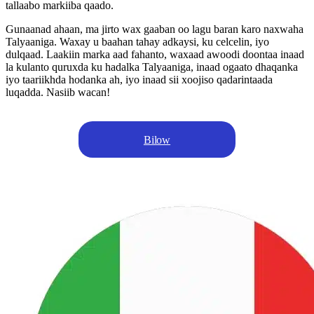
tallaabo markiiba qaado.
Gunaanad ahaan, ma jirto wax gaaban oo lagu baran karo naxwaha
Talyaaniga. Waxay u baahan tahay adkaysi, ku celcelin, iyo
dulqaad. Laakiin marka aad fahanto, waxaad awoodi doontaa inaad
la kulanto quruxda ku hadalka Talyaaniga, inaad ogaato dhaqanka
iyo taariikhda hodanka ah, iyo inaad sii xoojiso qadarintaada
luqadda. Nasiib wacan!
Bilow