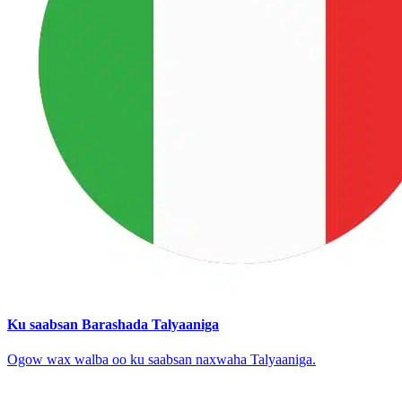
Ku saabsan Barashada Talyaaniga
Ogow wax walba oo ku saabsan naxwaha Talyaaniga.