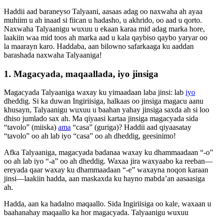
Haddii aad baraneyso Talyaani, aasaas adag oo naxwaha ah ayaa
muhiim u ah inaad si fiican u hadasho, u akhrido, oo aad u qorto.
Naxwaha Talyaanigu wuxuu u ekaan karaa mid adag marka hore,
laakiin waa mid toos ah marka aad u kala qaybiso qaybo yaryar oo
la maarayn karo. Haddaba, aan bilowno safarkaaga ku aaddan
barashada naxwaha Talyaaniga!
1. Magacyada, maqaallada, iyo jinsiga
Magacyada Talyaaniga waxay ku yimaadaan laba jinsi: lab
iyo
dheddig. Si ka duwan Ingiriisiga, halkaas oo jinsiga magacu aanu
khusayn, Talyaanigu wuxuu u baahan yahay jinsiga saxda ah si loo
dhiso jumlado sax ah. Ma qiyaasi kartaa jinsiga magacyada sida
“tavolo” (miiska)
ama
“casa” (guriga)? Haddii aad qiyaasatay
“tavolo” oo ah lab iyo “casa” oo ah dheddig, geesinimo!
Afka Talyaaniga, magacyada badanaa waxay ku dhammaadaan “-o”
oo ah lab iyo “-a” oo ah dheddig. Waxaa jira waxyaabo ka reeban—
ereyada qaar waxay ku dhammaadaan “-e” waxayna noqon karaan
jinsi—laakiin hadda, aan maskaxda ku hayno mabda’an aasaasiga
ah.
Hadda, aan ka hadalno maqaallo. Sida Ingiriisiga oo kale, waxaan u
baahanahay maqaallo ka hor magacyada. Talyaanigu wuxuu