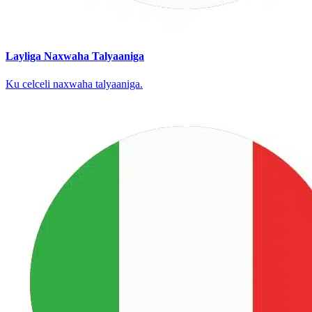
Layliga Naxwaha Talyaaniga
Ku celceli naxwaha talyaaniga.