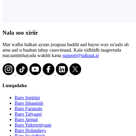
Nala soo xiriir
Mar walba halkan ayaan joognaa haddii aad hayso wax su'aalo ah
ama aad u baahan tahay caawimaad. Kala xidhiidh taageerada
macaamiishayada wakhti kasta
support@talkpal.ai
Luuqadaha
Baro Ingiriisi
Baro Isbaanish
Baro Faransiis
Baro Talyaani
Baro Jarmal
Baro Yukreeniyaan
Baro Holandays
Baro Iswiidhish