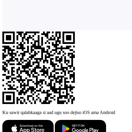
Ku sawir qalabkaaga si aad ugu soo dejiso iOS ama Android