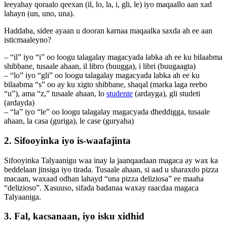
leeyahay qoraalo qeexan (il, lo, la, i, gli, le) iyo maqaallo aan xad
lahayn (un, uno, una).
Haddaba, sidee ayaan u dooran karnaa maqaalka saxda ah ee aan
isticmaaleyno?
– “il” iyo “i” oo loogu talagalay magacyada labka ah ee ku bilaabma
shibbane, tusaale ahaan, il libro (buugga), i libri (buugaagta)
– “lo” iyo “gli” oo loogu talagalay magacyada labka ah ee ku
bilaabma “s” oo ay ku xigto shibbane, shaqal (marka laga reebo
“u”), ama “z,” tusaale ahaan, lo
studente
(ardayga), gli studeti
(ardayda)
– “la” iyo “le” oo loogu talagalay magacyada dheddigga, tusaale
ahaan, la casa (guriga), le case (guryaha)
2. Sifooyinka iyo is-waafajinta
Sifooyinka Talyaanigu waa inay la jaanqaadaan magaca ay wax ka
beddelaan jinsiga iyo tirada. Tusaale ahaan, si aad u sharaxdo pizza
macaan, waxaad odhan lahayd “una pizza deliziosa” ee maaha
“delizioso”. Xasuuso, sifada badanaa waxay raacdaa magaca
Talyaaniga.
3. Fal, kacsanaan, iyo isku xidhid