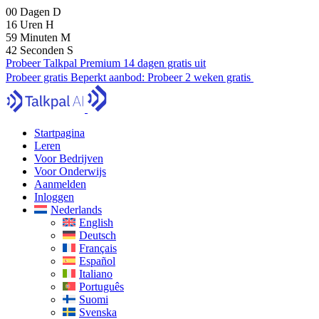
00
Dagen
D
16
Uren
H
59
Minuten
M
40
Seconden
S
Probeer Talkpal Premium 14 dagen gratis uit
Probeer gratis
Beperkt aanbod:
Probeer 2 weken gratis
Startpagina
Leren
Voor Bedrijven
Voor Onderwijs
Aanmelden
Inloggen
Nederlands
English
Deutsch
Français
Español
Italiano
Português
Suomi
Svenska