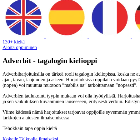
130+ kieltä
Aloita oppiminen
Adverbit - tagalogin kielioppi
Adverbiharjoituksilla on tärkeä rooli tagalogin kieliopissa, koska ne 
ajan, tavan, taajuuden ja asteen. Harjoituksissa oppilaita voidaan pyyt
(nopea) voi muuttua muotoon ”mabilis na” tarkoittamaan ”nopeasti”.
Adverbien taulukointi tyypin mukaan voi olla hyödyllistä. Harjoitushar
ja sen vaikutuksen kuvaaminen lauseeseen, erityisesti verbiin. Edistyne
Viime kädessä nämä harjoitukset tarjoavat oppijoille syvemmän ymmärryk
tarkkojen ajatusten ilmaisemisessa.
Tehokkain tapa oppia kieltä
Kokeile Talkpalia ilmaiseksi