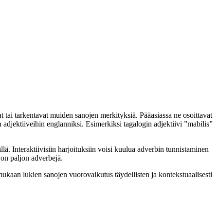
t tai tarkentavat muiden sanojen merkityksiä. Pääasiassa ne osoittavat
n adjektiiveihin englanniksi. Esimerkiksi tagalogin adjektiivi ”mabilis”
ä. Interaktiivisiin harjoituksiin voisi kuulua adverbin tunnistaminen
 on paljon adverbejä.
mukaan lukien sanojen vuorovaikutus täydellisten ja kontekstuaalisesti