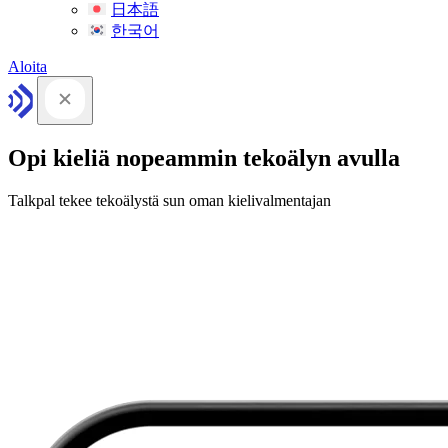
日本語
한국어
Aloita
Opi kieliä nopeammin tekoälyn avulla
Talkpal tekee tekoälystä sun oman kielivalmentajan