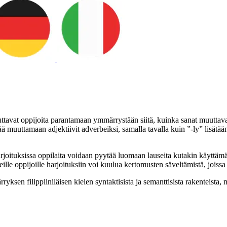
auttavat oppijoita parantamaan ymmärrystään siitä, kuinka sanat muuttava
ää muuttamaan adjektiivit adverbeiksi, samalla tavalla kuin ”-ly” lisätää
joituksissa oppilaita voidaan pyytää luomaan lauseita kutakin käyttämäll
ille oppijoille harjoituksiin voi kuulua kertomusten säveltämistä, joissa
sen filippiiniläisen kielen syntaktisista ja semanttisista rakenteista, 