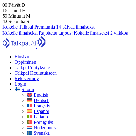
00
Päivät
D
16
Tunnit
H
59
Minuutit
M
41
Sekuntia
S
Kokeile Talkpal Premiumia 14 päivää ilmaiseksi
Kokeile ilmaiseksi
Rajoitettu tarjous:
Kokeile ilmaiseksi 2 viikkoa
Etusivu
Oppiminen
Talkpal Yrityksille
Talkpal Koulutukseen
Rekisteröidy
Login
Suomi
English
Deutsch
Français
Español
Italiano
Português
Nederlands
Svenska