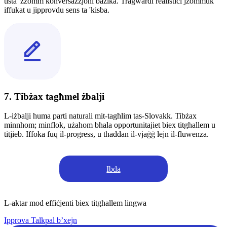
tista 'żżomm konversazzjoni bażika. Tragwardi realistiċi jżommuk
iffukat u jipprovdu sens ta 'kisba.
7. Tibżax tagħmel żbalji
L-iżbalji huma parti naturali mit-tagħlim tas-Slovakk. Tibżax
minnhom; minflok, użahom bħala opportunitajiet biex titgħallem u
titjieb. Iffoka fuq il-progress, u tħaddan il-vjaġġ lejn il-fluwenza.
Ibda
L-aktar mod effiċjenti biex titgħallem lingwa
Ipprova Talkpal b’xejn