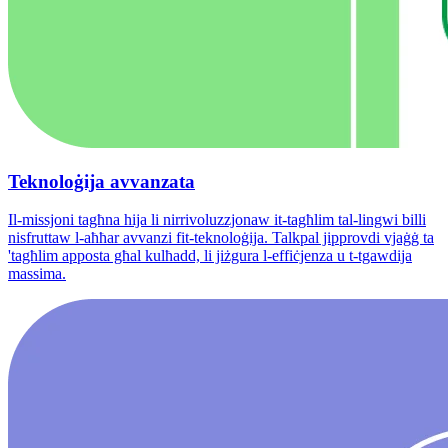
Teknoloġija avvanzata
Il-missjoni tagħna hija li nirrivoluzzjonaw it-tagħlim tal-lingwi billi
nisfruttaw l-aħħar avvanzi fit-teknoloġija. Talkpal jipprovdi vjaġġ ta
'tagħlim apposta għal kulħadd, li jiżgura l-effiċjenza u t-tgawdija
massima.