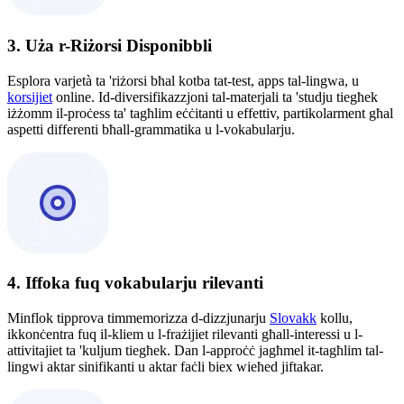
3. Uża r-Riżorsi Disponibbli
Esplora varjetà ta 'riżorsi bħal kotba tat-test, apps tal-lingwa, u
korsijiet
online. Id-diversifikazzjoni tal-materjali ta 'studju tiegħek
iżżomm il-proċess ta' tagħlim eċċitanti u effettiv, partikolarment għal
aspetti differenti bħall-grammatika u l-vokabularju.
4. Iffoka fuq vokabularju rilevanti
Minflok tipprova timmemorizza d-dizzjunarju
Slovakk
kollu,
ikkonċentra fuq il-kliem u l-frażijiet rilevanti għall-interessi u l-
attivitajiet ta 'kuljum tiegħek. Dan l-approċċ jagħmel it-tagħlim tal-
lingwi aktar sinifikanti u aktar faċli biex wieħed jiftakar.