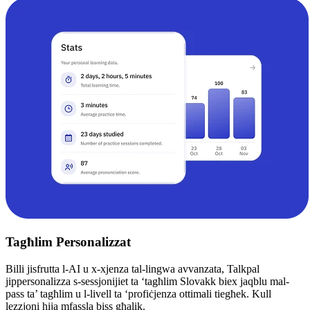
Tagħlim Personalizzat
Billi jisfrutta l-AI u x-xjenza tal-lingwa avvanzata, Talkpal
jippersonalizza s-sessjonijiet ta ‘tagħlim Slovakk biex jaqblu mal-
pass ta’ tagħlim u l-livell ta ‘profiċjenza ottimali tiegħek. Kull
lezzjoni hija mfassla biss għalik.