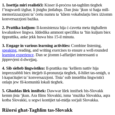
1. Issettja miri realistiċi:
Kisser il-proċess tat-tagħlim tiegħek
f’tragwardi iżgħar, li jistgħu jintlaħqu. Dan jista ‘jkun xi ħaġa mill-
memorizzazzjoni ta’ ċertu numru ta ‘kliem vokabularju biex iżżomm
konversazzjoni bażika.
2. Prattika kuljum:
Il-konsistenza hija ċ-ċavetta meta titgħallem
kwalunkwe lingwa. Iddedika ammont speċifiku ta ‘ħin kuljum biex
tipprattika, anke jekk huwa biss 15-il minuta.
3. Engage in various learning activities:
Combine listening,
speaking
, reading, and writing exercises to ensure a well-rounded
learning experience
. Dan se jżomm l-affarijiet interessanti u
jipprevjeni d-dwejjaq.
4. Sib sieħeb lingwistiku:
Il-prattika ma ‘kelliem nattiv hija
imprezzabbli biex ittejjeb il-pronunzja tiegħek, il-ħiliet tas-smigħ, u
l-kapaċitajiet ta’ konversazzjoni. Tista’ ssib imsieħba lingwistiċi
onlajn jew fil-komunità lokali tiegħek.
5. Għaddas lilek innifsek:
Dawwar lilek innifsek bis-Slovakk
kemm jista ‘jkun. Ara films Slovakki, isma ‘mużika Slovakka, aqra
kotba Slovakki, u segwi kontijiet tal-midja soċjali Slovakka.
Riżorsi għat-Tagħlim tas-Slovakk