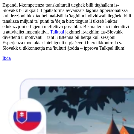
Espandi l-kompetenza transkulturali tiegħek billi titgħallem is-
Slovakk b'Talkpal! Il-pjattaforma avvanzata tagħna tippersonalizza
kull lezzjoni biex taqbel mal-istil ta 'tagħlim individwali tiegħek, billi
tanalizza miljuni ta' punti ta 'dejta biex tiżgura li tikseb l-aktar
edukazzjoni effiċjenti u effettiva possibbli. B'karatteristiċi interattivi
u attivitajiet impenjattivi,
Talkpal
jagħmel it-tagħlim tas-Slovakk
divertenti u motivanti – tant li tistenna bil-ħerqa kull sessjoni.
Esperjenza mod aktar intelliġenti u pjaċevoli biex tikkontrolla s-
Slovakk u tikkonnettja ma 'kulturi ġodda – ipprova Talkpal illum!
Ibda