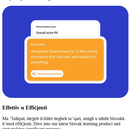
Effettiv u Effiċjenti
Ma ‘Talkpal, ittejjeb il-ħiliet tiegħek ta’ qari, smigħ u taħdit Slovakk
b’mod effiċjenti. Dive into our latest Slovak learning product and
start making significant progress.