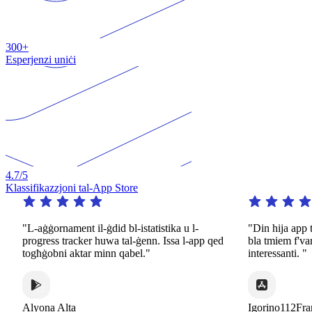
300+
Esperjenzi uniċi
4.7
/5
Klassifikazzjoni tal-App Store
"L-aġġornament il-ġdid bl-istatistika u l-
"Din hija app tasse
progress tracker huwa tal-ġenn. Issa l-app qed
bla tmiem f'varjetà
togħġobni aktar minn qabel."
interessanti. "
Alyona Alta
Igorino112France