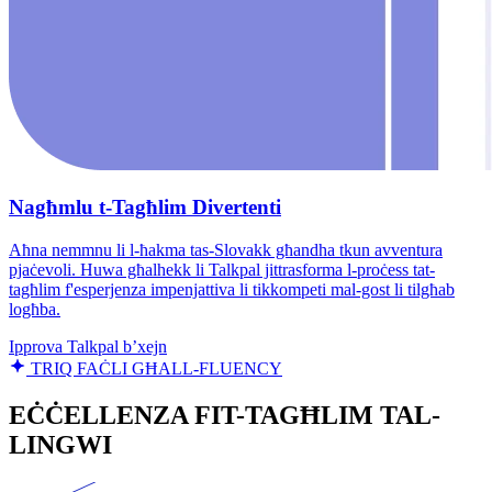
Nagħmlu t-Tagħlim Divertenti
Aħna nemmnu li l-ħakma tas-Slovakk għandha tkun avventura
pjaċevoli. Huwa għalhekk li Talkpal jittrasforma l-proċess tat-
tagħlim f'esperjenza impenjattiva li tikkompeti mal-gost li tilgħab
logħba.
Ipprova Talkpal b’xejn
TRIQ FAĊLI GĦALL-FLUENCY
EĊĊELLENZA FIT-TAGĦLIM TAL-
LINGWI