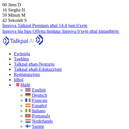
00
Jiem
D
16
Siegħa
H
59
Minuti
M
41
Sekondi
S
Ipprova Talkpal Premium għal 14-il jum b'xejn
Ipprova bla ħlas
Offerta limitata:
Ipprova b'xejn għal ġimagħtejn
Ewlenija
Tagħlim
Talkpal għan-Negozju
Talkpal għall-Edukazzjoni
Reġistrazzjoni
Idħol
Malti
English
Deutsch
Français
Español
Italiano
Português
Nederlands
Suomi