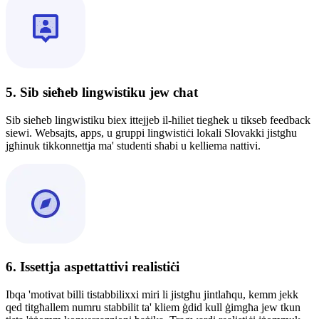
5. Sib sieħeb lingwistiku jew chat
Sib sieħeb lingwistiku biex ittejjeb il-ħiliet tiegħek u tikseb feedback
siewi. Websajts, apps, u gruppi lingwistiċi lokali Slovakki jistgħu
jgħinuk tikkonnettja ma' studenti sħabi u kelliema nattivi.
6. Issettja aspettattivi realistiċi
Ibqa 'motivat billi tistabbilixxi miri li jistgħu jintlaħqu, kemm jekk
qed titgħallem numru stabbilit ta' kliem ġdid kull ġimgħa jew tkun