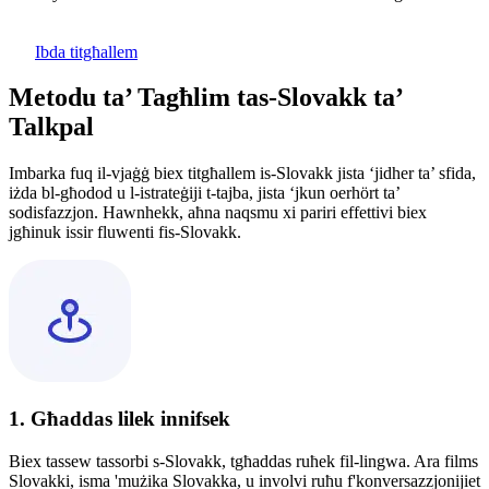
Ibda titgħallem
Metodu ta’ Tagħlim tas-Slovakk ta’
Talkpal
Imbarka fuq il-vjaġġ biex titgħallem is-Slovakk jista ‘jidher ta’ sfida,
iżda bl-għodod u l-istrateġiji t-tajba, jista ‘jkun oerhört ta’
sodisfazzjon. Hawnhekk, aħna naqsmu xi pariri effettivi biex
jgħinuk issir fluwenti fis-Slovakk.
1. Għaddas lilek innifsek
Biex tassew tassorbi s-Slovakk, tgħaddas ruħek fil-lingwa. Ara films
Slovakki, isma 'mużika Slovakka, u involvi ruħu f'konversazzjonijiet