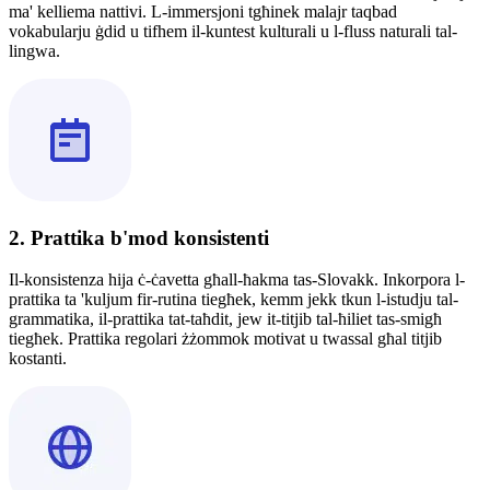
ma' kelliema nattivi. L-immersjoni tgħinek malajr taqbad
vokabularju ġdid u tifhem il-kuntest kulturali u l-fluss naturali tal-
lingwa.
2. Prattika b'mod konsistenti
Il-konsistenza hija ċ-ċavetta għall-ħakma tas-Slovakk. Inkorpora l-
prattika ta 'kuljum fir-rutina tiegħek, kemm jekk tkun l-istudju tal-
grammatika, il-prattika tat-taħdit, jew it-titjib tal-ħiliet tas-smigħ
tiegħek. Prattika regolari żżommok motivat u twassal għal titjib
kostanti.