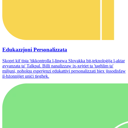
Edukazzjoni Personalizzata
Skopri kif tista 'tikkontrolla l-lingwa Slovakka bit-teknoloġija l-aktar
avvanzata ta' Talkpal. Billi nanalizzaw ix-xejriet ta 'tagħlim ta'
miljuni, noħolqu esperjenzi edukattivi personalizzati biex jissodisfaw
il-bżonnijiet uniċi tiegħek.