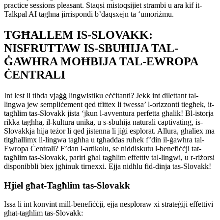
practice sessions pleasant. Staqsi mistoqsijiet strambi u ara kif it-
Talkpal AI tagħna jirrispondi b’daqsxejn ta ‘umoriżmu.
TGĦALLEM IS-SLOVAKK:
NISFRUTTAW IS-SBUĦIJA TAL-
ĠAWHRA MOĦBIJA TAL-EWROPA
ĊENTRALI
Int lest li tibda vjaġġ lingwistiku eċċitanti? Jekk int dilettant tal-
lingwa jew sempliċement qed tfittex li twessa’ l-orizzonti tiegħek, it-
tagħlim tas-Slovakk jista ‘jkun l-avventura perfetta għalik! Bl-istorja
rikka tagħha, il-kultura unika, u s-sbuħija naturali captivating, is-
Slovakkja hija teżor li qed jistenna li jiġi esplorat. Allura, għaliex ma
titgħallimx il-lingwa tagħha u tgħaddas ruħek f’din il-ġawhra tal-
Ewropa Ċentrali? F’dan l-artikolu, se niddiskutu l-benefiċċji tat-
tagħlim tas-Slovakk, pariri għal tagħlim effettiv tal-lingwi, u r-riżorsi
disponibbli biex jgħinuk tirnexxi. Ejja nidħlu fid-dinja tas-Slovakk!
Ħjiel għat-Tagħlim tas-Slovakk
Issa li int konvint mill-benefiċċji, ejja nesploraw xi strateġiji effettivi
għat-tagħlim tas-Slovakk: