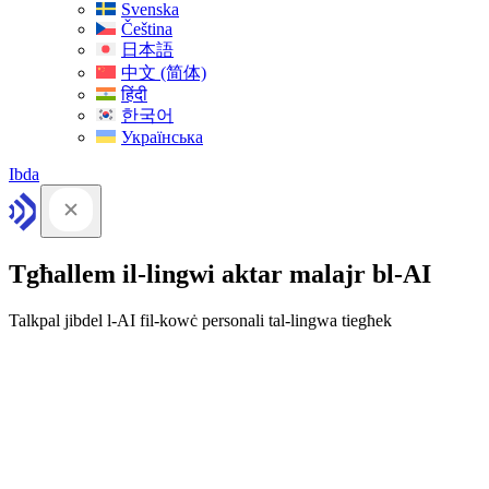
Svenska
Čeština
日本語
中文 (简体)
हिंदी
한국어
Українська
Ibda
Tgħallem il-lingwi aktar malajr bl-AI
Talkpal jibdel l-AI fil-kowċ personali tal-lingwa tiegħek