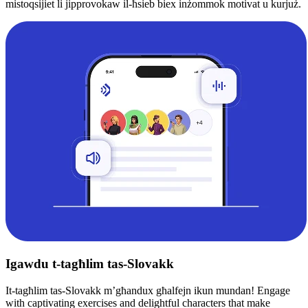
mistoqsijiet li jipprovokaw il-ħsieb biex inżommok motivat u kurjuż.
Igawdu t-tagħlim tas-Slovakk
It-tagħlim tas-Slovakk m’għandux għalfejn ikun mundan! Engage
with captivating exercises and delightful characters that make