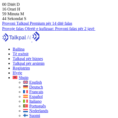
00
Ditët
D
16
Orari
H
59
Minuta
M
43
Sekondat
S
Provoni Talkpal Premium për 14 ditë falas
Provoje falas
Ofertë e kufizuar:
Provoni falas për 2 javë
Ballina
Të nxënit
Talkpal për biznes
Talkpal për arsimin
Regjistrim
Hyrje
Shqip
English
Deutsch
Français
Español
Italiano
Português
Nederlands
Suomi