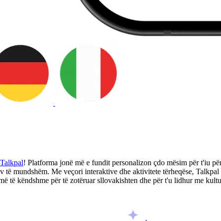
Talkpal
! Platforma jonë më e fundit personalizon çdo mësim për t'iu përsh
tiv të mundshëm. Me veçori interaktive dhe aktivitete tërheqëse, Talkpa
 të këndshme për të zotëruar sllovakishten dhe për t'u lidhur me kultur