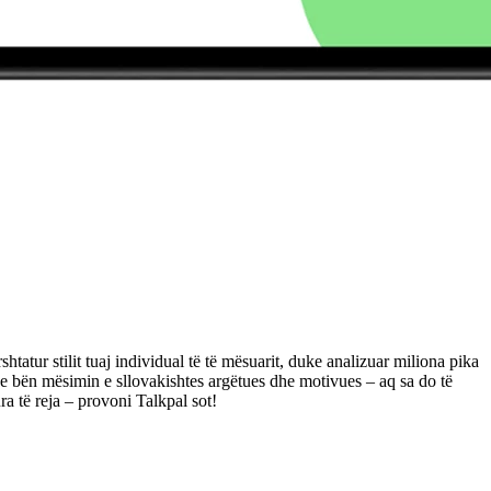
tatur stilit tuaj individual të të mësuarit, duke analizuar miliona pika
l e bën mësimin e sllovakishtes argëtues dhe motivues – aq sa do të
a të reja – provoni Talkpal sot!