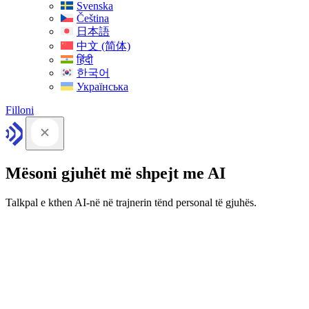
Svenska
Čeština
日本語
中文 (简体)
हिंदी
한국어
Українська
Filloni
Mësoni gjuhët më shpejt me AI
Talkpal e kthen AI-në në trajnerin tënd personal të gjuhës.