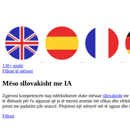
130+ gjuhë
Filloni të mësoni
Mëso sllovakisht me IA
Zgjeroni kompetencën tuaj ndërkulturore duke mësuar
sllovakisht
me
të dhënash për t'u siguruar që ju të merrni arsimin më efikas dhe efek
prisni me padurim çdo seancë. Përjetoni një mënyrë më të zgjuar dhe më
Filloni