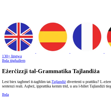
130+ lingwa
Ibda titgħallem
Eżerċizzji tal-Grammatika Tajlandiża
Lest biex tagħmel it-tagħlim tat-
Tajlandiż
divertenti u prattiku? L-eżerċ
sentenzi reali. Aqbeż, ipprattika kemm trid, u ara l-ħiliet Tajlandiżi ti
Ibda