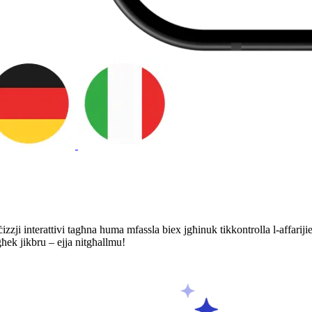
izzji interattivi tagħna huma mfassla biex jgħinuk tikkontrolla l-affarijiet
egħek jikbru – ejja nitgħallmu!