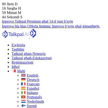
00
Jiem
D
16
Siegħa
H
59
Minuti
M
43
Sekondi
S
Ipprova Talkpal Premium għal 14-il jum b'xejn
Ipprova bla ħlas
Offerta limitata:
Ipprova b'xejn għal ġimagħtejn
Ewlenija
Tagħlim
Talkpal għan-Negozju
Talkpal għall-Edukazzjoni
Reġistrazzjoni
Idħol
Malti
English
Deutsch
Français
Español
Italiano
Português
Nederlands
Suomi