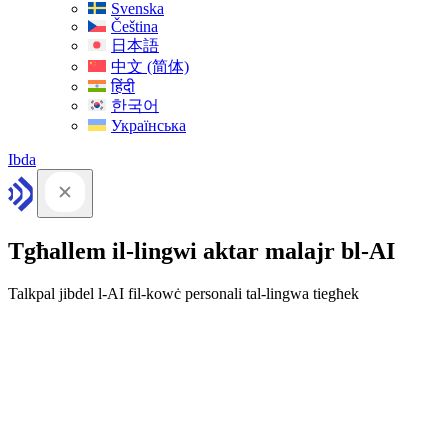
Svenska
Čeština
日本語
中文 (简体)
हिंदी
한국어
Українська
Ibda
Tgħallem il-lingwi aktar malajr bl-AI
Talkpal jibdel l-AI fil-kowċ personali tal-lingwa tiegħek